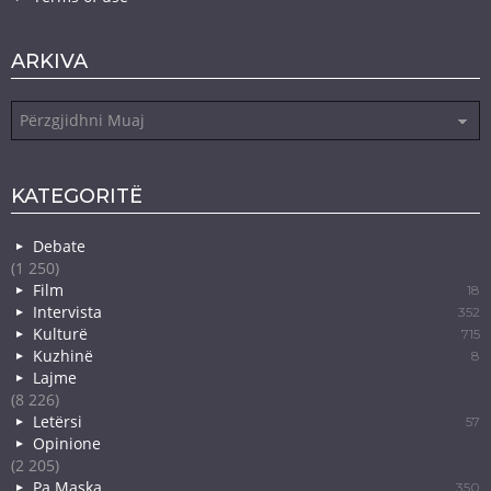
ARKIVA
Arkiva
KATEGORITË
Debate
(1 250)
Film
18
Intervista
352
Kulturë
715
Kuzhinë
8
Lajme
(8 226)
Letërsi
57
Opinione
(2 205)
Pa Maska
350