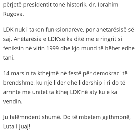
përjetë presidentit tonë historik, dr. Ibrahim
Rugova.
LDK nuk i takon funksionarëve, por anëtarësisë së
saj. Anëtarësia e LDK’së ka ditë me e ringrit si
feniksin në vitin 1999 dhe kjo mund të bëhet edhe
tani.
14 marsin ta kthejmë në festë për demokraci të
brendshme, ku një lider dhe lidership i ri do të
arrinte me unitet ta kthej LDK’në aty ku e ka
vendin.
Ju falëmnderit shumë. Do të mbetem gjithmonë,
Luta i juaj!