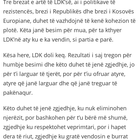
Tre brezat e artë të LDK’së, ai i politikave të
rezistencës, brezi i Republikës dhe brezi i Kosovës
Europiane, duhet të vazhdojnë të kenë kohezion të
plotë. Këta janë besim për mua, për ta kthyer
LDK’në aty ku e ka vendin, si partia e parë.
Kësa here, LDK doli keq. Rezultati i saj tregon për
humbje besimi dhe këto duhet të jenë zgjedhje, jo
për t’i larguar të tjerët, por për t’iu ofruar atyre,
atyre që janë larguar dhe që janë treguar të
pakënaqur.
Këto duhet të jenë zgjedhje, ku nuk eliminohen
njerëzit, por bashkohen për t’u bërë më shumë,
zgjedhje ku respektohet veprimtari, por i hapet
dera të riut, zgjedhje ku gratë vendosin e burrat