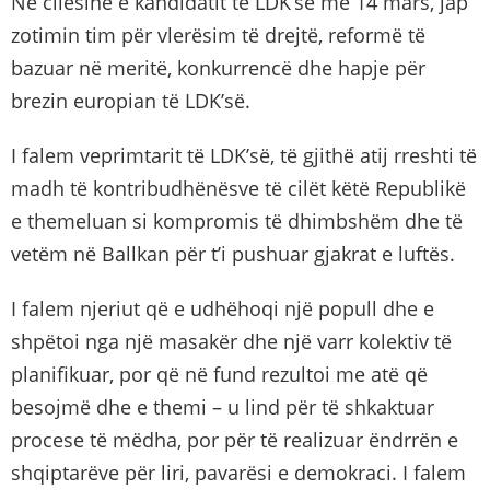
Në cilësinë e kandidatit të LDK’së më 14 mars, jap
zotimin tim për vlerësim të drejtë, reformë të
bazuar në meritë, konkurrencë dhe hapje për
brezin europian të LDK’së.
I falem veprimtarit të LDK’së, të gjithë atij rreshti të
madh të kontribudhënësve të cilët këtë Republikë
e themeluan si kompromis të dhimbshëm dhe të
vetëm në Ballkan për t’i pushuar gjakrat e luftës.
I falem njeriut që e udhëhoqi një popull dhe e
shpëtoi nga një masakër dhe një varr kolektiv të
planifikuar, por që në fund rezultoi me atë që
besojmë dhe e themi – u lind për të shkaktuar
procese të mëdha, por për të realizuar ëndrrën e
shqiptarëve për liri, pavarësi e demokraci. I falem