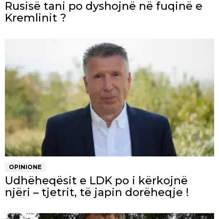
Rusisë tani po dyshojnë në fuqinë e
Kremlinit ?
OPINIONE
Udhëheqësit e LDK po i kërkojnë
njëri – tjetrit, të japin dorëheqje !