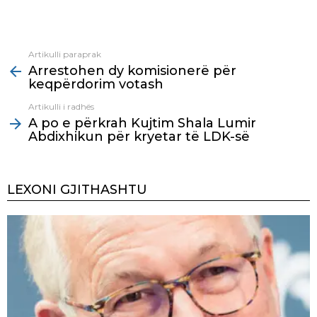
Artikulli paraprak
See
Arrestohen dy komisionerë për
more
keqpërdorim votash
Artikulli i radhës
A po e përkrah Kujtim Shala Lumir
Abdixhikun për kryetar të LDK-së
LEXONI GJITHASHTU