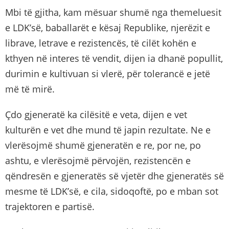
Mbi të gjitha, kam mësuar shumë nga themeluesit
e LDK’së, baballarët e kësaj Republike, njerëzit e
librave, letrave e rezistencës, të cilët kohën e
kthyen në interes të vendit, dijen ia dhanë popullit,
durimin e kultivuan si vlerë, për tolerancë e jetë
më të mirë.
Çdo gjeneratë ka cilësitë e veta, dijen e vet
kulturën e vet dhe mund të japin rezultate. Ne e
vlerësojmë shumë gjeneratën e re, por ne, po
ashtu, e vlerësojmë përvojën, rezistencën e
qëndresën e gjeneratës së vjetër dhe gjeneratës së
mesme të LDK’së, e cila, sidoqoftë, po e mban sot
trajektoren e partisë.