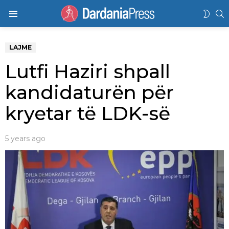
K
SWIT
Menu
SKIN
LAJME
Lutfi Haziri shpall
kandidaturën për
kryetar të LDK-së
5 years ago