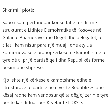
Shkrimi i plotë:
Sapo i kam përfunduar konsultat e fundit me
strukturat e Lidhjes Demokratike të Kosovës në
Gjilan e Anamoravë, me Degët dhe delegatët, të
cilat i kam nisur para një muaji, dhe aty ua
konfirmova se e pranoj kërkesën e kamotshme të
tyre që t’i prijë partisë që i dha Republikës formë,
besim dhe shpresë.
Kjo ishte një kërkesë e kamotshme edhe e
strukturave të partisë në nivel të Republikës dhe
kësaj radhe kam vendosur që ta dëgjoj zërin e tyre
për të kandiduar për Kryetar të LDK’së.