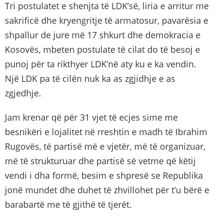
Tri postulatet e shenjta të LDK’së, liria e arritur me
sakrificë dhe kryengritje të armatosur, pavarësia e
shpallur de jure më 17 shkurt dhe demokracia e
Kosovës, mbeten postulate të cilat do të besoj e
punoj për ta rikthyer LDK’në aty ku e ka vendin.
Një LDK pa të cilën nuk ka as zgjidhje e as
zgjedhje.
Jam krenar që për 31 vjet të ecjes sime me
besnikëri e lojalitet në rreshtin e madh të Ibrahim
Rugovës, të partisë më e vjetër, më të organizuar,
më të strukturuar dhe partisë së vetme që këtij
vendi i dha formë, besim e shpresë se Republika
jonë mundet dhe duhet të zhvillohet për t’u bërë e
barabartë me të gjithë të tjerët.