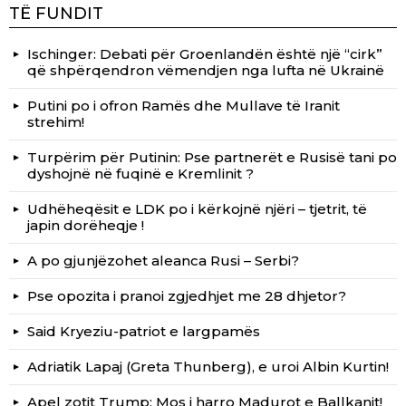
TË FUNDIT
Ischinger: Debati për Groenlandën është një “cirk”
që shpërqendron vëmendjen nga lufta në Ukrainë
Putini po i ofron Ramës dhe Mullave të Iranit
strehim!
Turpërim për Putinin: Pse partnerët e Rusisë tani po
dyshojnë në fuqinë e Kremlinit ?
Udhëheqësit e LDK po i kërkojnë njëri – tjetrit, të
japin dorëheqje !
A po gjunjëzohet aleanca Rusi – Serbi?
Pse opozita i pranoi zgjedhjet me 28 dhjetor?
Said Kryeziu-patriot e largpamës
Adriatik Lapaj (Greta Thunberg), e uroi Albin Kurtin!
Apel zotit Trump: Mos i harro Madurot e Ballkanit!