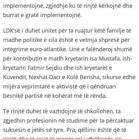
implementojnë, zgjedhje ku të rinjtë kërkojnë dhe
burrat e gratë implementojnë.
LDK’së i duhet unitet për ta ruajtur këtë familje të
madhe politike e cila është e vetmja shpresë për
integrime euro-atlantike. Unë e falënderoj shumë
për kontributin e madh kryetarin Isa Mustafa, ish-
kryetarin Fatmir Sejdiu dhe ish kryetarët e
Kuvendit, Nexhat Daci e Kolë Berisha, sikurse edhe
mijëra veprimtarë e aktivistë që i qëndruan
besnikë partisë në kohërat më të rënda.
Të rinjtë duhet të vazhdojnë të shkollohen, ta
zgjedhin profesionin në studime për ta përcaktuar
suksesin e jetës së tyre. Pra, qëllimi është që të
rinjtë dhe të rejat të marrin rol udhëheqës në