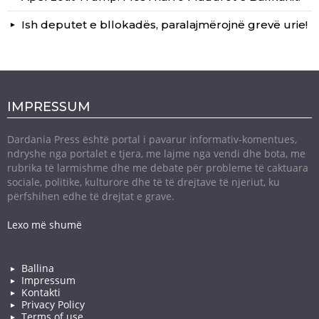
Ish deputet e bllokadës, paralajmërojnë grevë urie!
IMPRESSUM
Dardania Press është portal i pavarur informativ-komentues,
ndryshe nga portalet e tjera, me lajme nga vendi dhe bota, me
rubrika të larmishme dhe me debate për probleme të caktuara
sociale, politike, kulturore dhe të të drejtave të njeriut, ku
përfshihen edhe të drejtat e grave.
Lexo më shumë
Ballina
Impressum
Kontakti
Privacy Policy
Terms of use