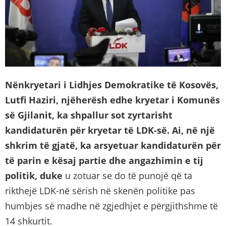
Nënkryetari i Lidhjes Demokratike të Kosovës,
Lutfi Haziri, njëherësh edhe kryetar i
K
omunës
së Gjilanit, ka shpallur sot zyrtarisht
kandidaturën për kryetar të LDK-së.
Ai, në një
shkrim të gjatë, ka arsyetuar kandidaturën për
të parin e kësaj partie dhe angazhimin e tij
politik, duke
u zotuar se do të punojë që ta
rikthejë LDK-në sërish në skenën politike pas
humbjes së madhe në zgjedhjet e përgjithshme të
14 shkurtit.