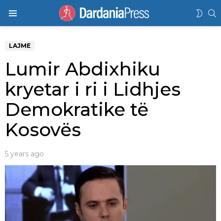
K
SWIT
Menu
SKIN
LAJME
Lumir Abdixhiku
kryetar i ri i Lidhjes
Demokratike të
Kosovës
5 years ago