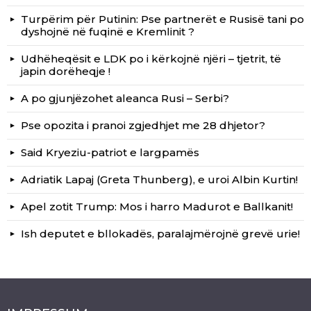
Turpërim për Putinin: Pse partnerët e Rusisë tani po
dyshojnë në fuqinë e Kremlinit ?
Udhëheqësit e LDK po i kërkojnë njëri – tjetrit, të
japin dorëheqje !
A po gjunjëzohet aleanca Rusi – Serbi?
Pse opozita i pranoi zgjedhjet me 28 dhjetor?
Said Kryeziu-patriot e largpamës
Adriatik Lapaj (Greta Thunberg), e uroi Albin Kurtin!
Apel zotit Trump: Mos i harro Madurot e Ballkanit!
Ish deputet e bllokadës, paralajmërojnë grevë urie!