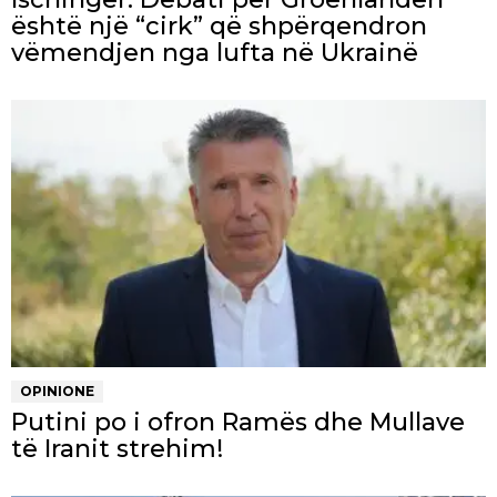
është një “cirk” që shpërqendron
vëmendjen nga lufta në Ukrainë
OPINIONE
Putini po i ofron Ramës dhe Mullave
të Iranit strehim!