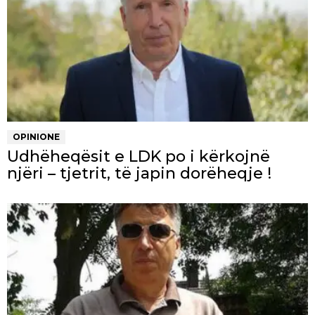
OPINIONE
Udhëheqësit e LDK po i kërkojnë
njëri – tjetrit, të japin dorëheqje !