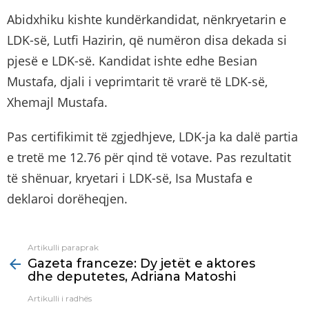
Abidxhiku kishte kundërkandidat, nënkryetarin e
LDK-së, Lutfi Hazirin, që numëron disa dekada si
pjesë e LDK-së. Kandidat ishte edhe Besian
Mustafa, djali i veprimtarit të vrarë të LDK-së,
Xhemajl Mustafa.
Pas certifikimit të zgjedhjeve, LDK-ja ka dalë partia
e tretë me 12.76 për qind të votave. Pas rezultatit
të shënuar, kryetari i LDK-së, Isa Mustafa e
deklaroi dorëheqjen.
Artikulli paraprak
See
Gazeta franceze: Dy jetët e aktores
more
dhe deputetes, Adriana Matoshi
Artikulli i radhës