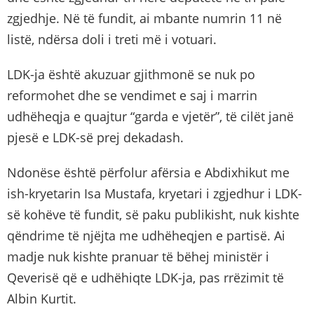
zgjedhje. Në të fundit, ai mbante numrin 11 në
listë, ndërsa doli i treti më i votuari.
LDK-ja është akuzuar gjithmonë se nuk po
reformohet dhe se vendimet e saj i marrin
udhëheqja e quajtur “garda e vjetër”, të cilët janë
pjesë e LDK-së prej dekadash.
Ndonëse është përfolur afërsia e Abdixhikut me
ish-kryetarin Isa Mustafa, kryetari i zgjedhur i LDK-
së kohëve të fundit, së paku publikisht, nuk kishte
qëndrime të njëjta me udhëheqjen e partisë. Ai
madje nuk kishte pranuar të bëhej ministër i
Qeverisë që e udhëhiqte LDK-ja, pas rrëzimit të
Albin Kurtit.