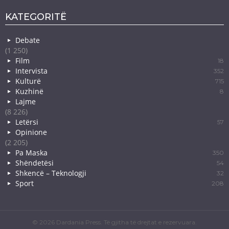
KATEGORITË
Debate
(1 250)
Film
18
Intervista
352
Kulturë
715
Kuzhinë
8
Lajme
(8 226)
Letërsi
57
Opinione
(2 205)
Pa Maska
350
Shëndetësi
54
Shkencë – Teknologji
32
Sport
208
© 2026 Dardania Press. Të gjitha të drejtat e rezervuara.