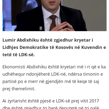
Lumir Abdixhiku është zgjedhur kryetar i
Lidhjes Demokratike të Kosovës në Kuvendin e
tetë të LDK-së.
Ekonomisti Abdixhiku është kryetari më i ri që e ka
udhëhequr ndonjëherë LDK-në, ndërsa timonin e
partisë po e merr në gjendjën më të keqe të saj
prej themelimit.
Ai zyrtarisht është pjesë e LDK-së prej vitit 2017
dhe është zgjedhur tri herë deputetë në tri palë