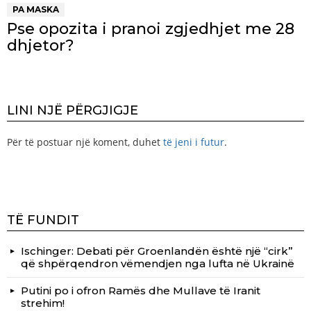
PA MASKA
Pse opozita i pranoi zgjedhjet me 28
dhjetor?
LINI NJË PËRGJIGJE
Për të postuar një koment, duhet
të jeni i futur
.
TË FUNDIT
Ischinger: Debati për Groenlandën është një “cirk”
që shpërqendron vëmendjen nga lufta në Ukrainë
Putini po i ofron Ramës dhe Mullave të Iranit
strehim!