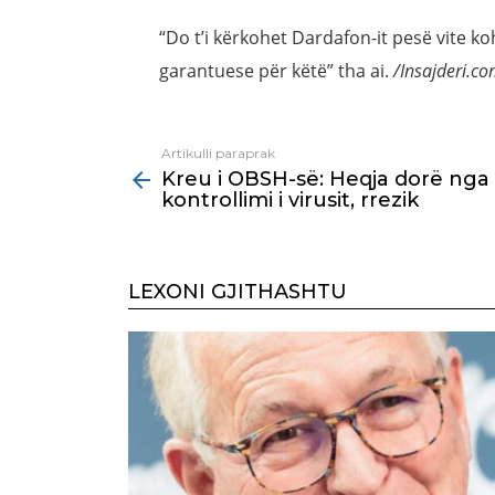
“Do t’i kërkohet Dardafon-it pesë vite ko
garantuese për këtë” tha ai.
/Insajderi.c
Artikulli paraprak
See
Kreu i OBSH-së: Heqja dorë nga
more
kontrollimi i virusit, rrezik
LEXONI GJITHASHTU