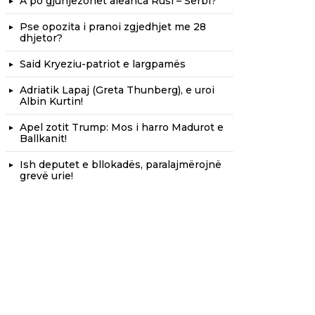
A po gjunjëzohet aleanca Rusi – Serbi?
Pse opozita i pranoi zgjedhjet me 28
dhjetor?
Said Kryeziu-patriot e largpamës
Adriatik Lapaj (Greta Thunberg), e uroi
Albin Kurtin!
Apel zotit Trump: Mos i harro Madurot e
Ballkanit!
Ish deputet e bllokadës, paralajmërojnë
grevë urie!