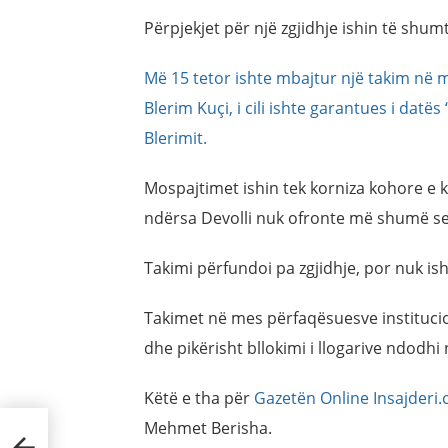
Përpjekjet për një zgjidhje ishin të shumt
Më 15 tetor ishte mbajtur një takim në 
Blerim Kuçi, i cili ishte garantues i datë
Blerimit.
Mospajtimet ishin tek korniza kohore e kt
ndërsa Devolli nuk ofronte më shumë s
Takimi përfundoi pa zgjidhje, por nuk isht
Takimet në mes përfaqësuesve instituci
dhe pikërisht bllokimi i llogarive ndodhi
Këtë e tha për
Gazetën Online Insajderi
Mehmet Berisha.