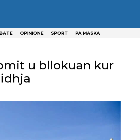
BATE
OPINIONE
SPORT
PA MASKA
omit u bllokuan kur
jidhja