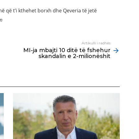
hë që t’i kthehet borxh dhe Qeveria të jetë
om
Artikulli i radhës
MI-ja mbajti 10 ditë të fshehur
skandalin e 2-milionëshit