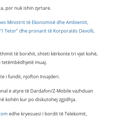
a, por nuk ishin zyrtare.
mes Ministrit të Ekonomisë dhe Ambientit,
s “1 Tetor” dhe pronarit të Korporatës Devolli,
himit të borxhit, shteti kërkonte tri vjet kohë,
e tetëmbëdhjetë muaj.
e i fundit, njofton Insajderi.
onal e atyre të Dardafon/Z-Mobile vazhduan
 në kohën kur po diskutohej zgjidhja.
.com
edhe kryesuesi i bordit të Telekomit,