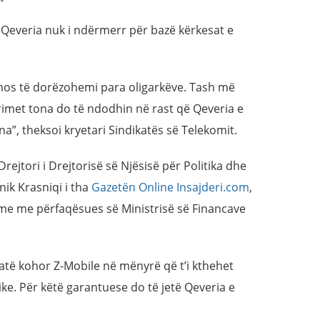
 Qeveria nuk i ndërmerr për bazë kërkesat e
 mos të dorëzohemi para oligarkëve. Tash më
primet tona do të ndodhin në rast që Qeveria e
a”, theksoi kryetari Sindikatës së Telekomit.
ejtori i Drejtorisë së Njësisë për Politika dhe
ik Krasniqi i tha
Gazetën Online Insajderi.com
,
kime me përfaqësues së Ministrisë së Financave
 gjatë kohor Z-Mobile në mënyrë që t’i kthehet
e. Për këtë garantuese do të jetë Qeveria e