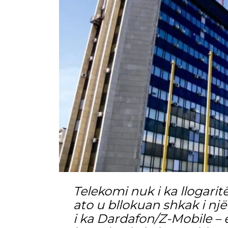
Telekomi nuk i ka llogarit
ato u bllokuan shkak i nj
i ka Dardafon/Z-Mobile – e