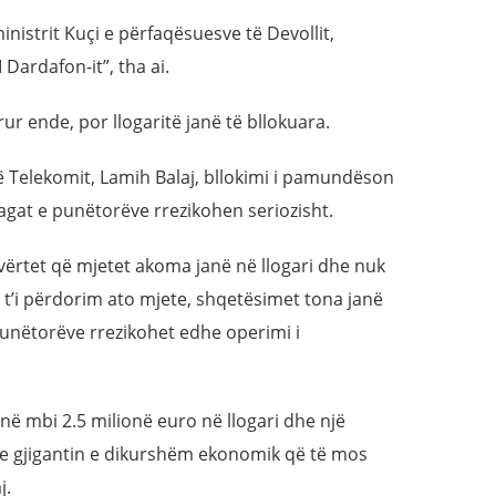
istrit Kuçi e përfaqësuesve të Devollit,
I Dardafon-it”, tha ai.
r ende, por llogaritë janë të bllokuara.
 të Telekomit, Lamih Balaj, bllokimi i pamundëson
gat e punëtorëve rrezikohen seriozisht.
 vërtet që mjetet akoma janë në llogari dhe nuk
t’i përdorim ato mjete, shqetësimet tona janë
punëtorëve rrezikohet edhe operimi i
në mbi 2.5 milionë euro në llogari dhe një
nte gjigantin e dikurshëm ekonomik që të mos
j.