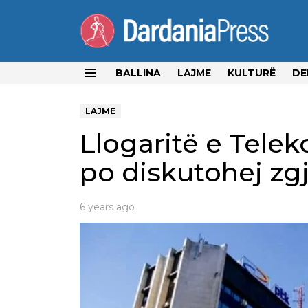
BALLINA
LAJME
KULTURË
DE
Menu
LAJME
Llogaritë e Telek
po diskutohej zg
6 years ago