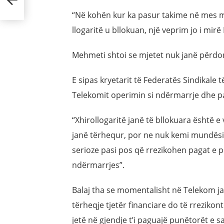
“Në kohën kur ka pasur takime në mes min
llogaritë u bllokuan, një veprim jo i mirë 
Mehmeti shtoi se mjetet nuk janë përdoru
E sipas kryetarit të Federatës Sindikale
Telekomit operimin si ndërmarrje dhe pa
“Xhirollogaritë janë të bllokuara është e
janë tërhequr, por ne nuk kemi mundësi 
serioze pasi pos që rrezikohen pagat e 
ndërmarrjes”.
Balaj tha se momentalisht në Telekom ja
tërheqje tjetër financiare do të rreziko
jetë në gjendje t’i paguajë punëtorët e sa