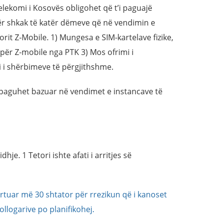
elekomi i Kosovës obligohet që t’i paguajë
r shkak të katër dëmeve që në vendimin e
rit Z-Mobile. 1) Mungesa e SIM-kartelave fizike,
për Z-mobile nga PTK 3) Mos ofrimi i
i shërbimeve të përgjithshme.
 paguhet bazuar në vendimet e instancave të
je. 1 Tetori ishte afati i arritjes së
rtuar më 30 shtator për rrezikun që i kanoset
ollogarive po planifikohej.