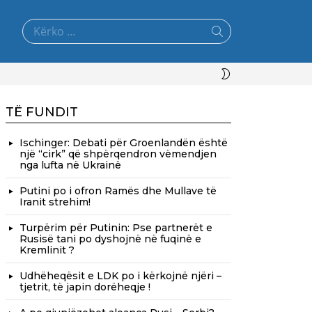
Search
for:
SWITCH
SKIN
TË FUNDIT
Ischinger: Debati për Groenlandën është
një “cirk” që shpërqendron vëmendjen
nga lufta në Ukrainë
Putini po i ofron Ramës dhe Mullave të
Iranit strehim!
Turpërim për Putinin: Pse partnerët e
Rusisë tani po dyshojnë në fuqinë e
Kremlinit ?
Udhëheqësit e LDK po i kërkojnë njëri –
tjetrit, të japin dorëheqje !