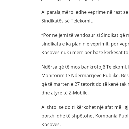
Ai paralajmëroi edhe veprime në rast se
Sindikatës së Telekomit.
“Por ne jemi të vendosur si Sindikat që
sindikata e ka planin e veprimit, por ve
Kosovës nuk i merr për bazë kërkesat ton
Ndërsa që të mos bankrotojë Telekomi, Dr
Monitorim te Ndërmarrjeve Publike, Besn
që të martën e 27 tetorit do të kenë ta
dhe atyre të Z-Mobile.
Ai shtoi se do t’i kërkohet një afat më i
borxhi dhe të shpëtohet Kompania Publik
Kosovës.