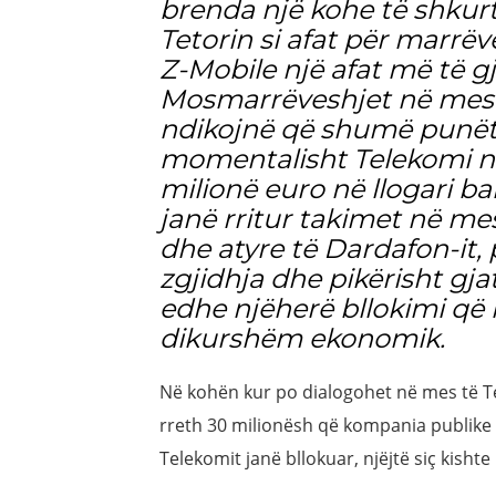
brenda një kohe të shkurtër.
Tetorin si afat për marrë
Z-Mobile një afat më të gj
Mosmarrëveshjet në mes S
ndikojnë që shumë punëto
momentalisht Telekomi n
milionë euro në llogari ba
janë rritur takimet në me
dhe atyre të Dardafon-it,
zgjidhja dhe pikërisht gja
edhe njëherë bllokimi që r
dikurshëm ekonomik.
Në kohën kur po dialogohet në mes të Te
rreth 30 milionësh që kompania publike 
Telekomit janë bllokuar, njëjtë siç kishte