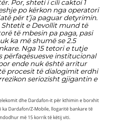
 Por, shteti i cili caktoi 1
veshje po kërkon nga operatori
atë për t’ja paguar detyrimin.
htetit e Devollit mund të
rë të mbesin pa paga, pasi
uk ka më shumë se 2.5
nkare. Nga 15 tetori e tutje
s përfaqësuesve institucional
 por ende nuk është arritur
të procesit të dialogimit erdhi
rezikon seriozisht gjigantin e
lekomit dhe Dardafon-it për kthimin e borxhit
i ka Dardafon/Z-Mobile, llogaritë bankare të
 ndodhur më 15 korrik të këtij viti.