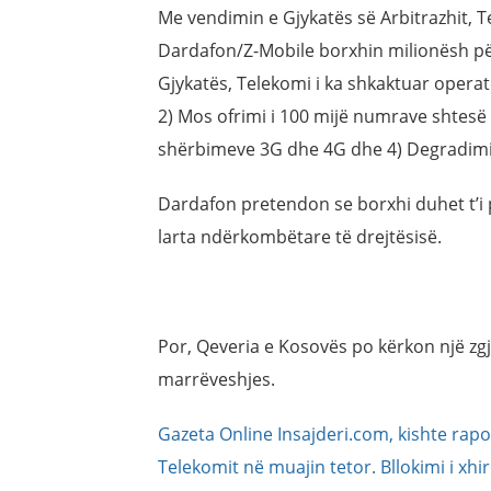
Me vendimin e Gjykatës së Arbitrazhit, T
Dardafon/Z-Mobile borxhin milionësh pë
Gjykatës, Telekomi i ka shkaktuar operato
2) Mos ofrimi i 100 mijë numrave shtesë 
shërbimeve 3G dhe 4G dhe 4) Degradimi 
Dardafon pretendon se borxhi duhet t’i
larta ndërkombëtare të drejtësisë.
Por, Qeveria e Kosovës po kërkon një zgjidh
marrëveshjes.
Gazeta Online Insajderi.com, kishte rapo
Telekomit në muajin tetor. Bllokimi i xhir