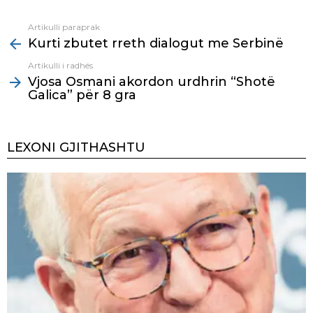
Artikulli paraprak
See
Kurti zbutet rreth dialogut me Serbinë
more
Artikulli i radhës
Vjosa Osmani akordon urdhrin “Shotë
Galica” për 8 gra
LEXONI GJITHASHTU