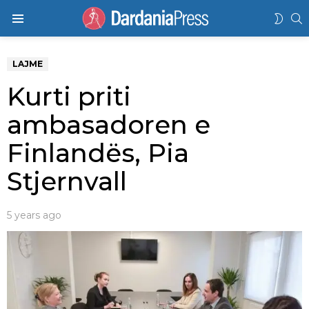
K
SWIT
Menu
SKIN
LAJME
Kurti priti
ambasadoren e
Finlandës, Pia
Stjernvall
5 years ago