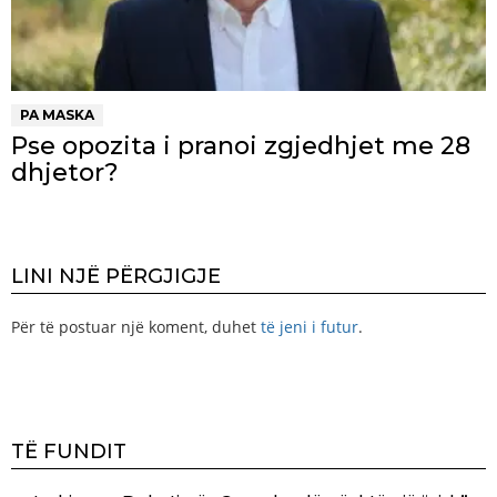
PA MASKA
Pse opozita i pranoi zgjedhjet me 28
dhjetor?
LINI NJË PËRGJIGJE
Për të postuar një koment, duhet
të jeni i futur
.
TË FUNDIT