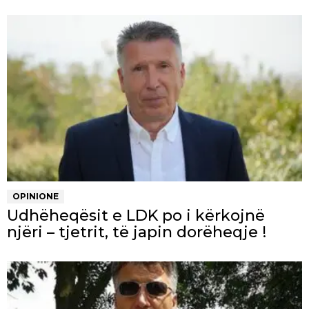
OPINIONE
Udhëheqësit e LDK po i kërkojnë
njëri – tjetrit, të japin dorëheqje !