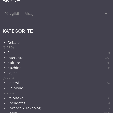
Arkiva
KATEGORITË
Debate
(1 250)
Film
18
Intervista
352
Kulturë
715
Kuzhinë
8
Lajme
(8 226)
Letërsi
57
Opinione
(2 205)
Pa Maska
350
Shëndetësi
54
Shkencë – Teknologji
32