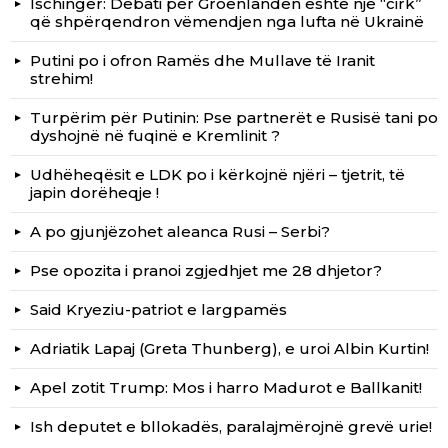
Ischinger: Debati për Groenlandën është një “cirk”
që shpërqendron vëmendjen nga lufta në Ukrainë
Putini po i ofron Ramës dhe Mullave të Iranit
strehim!
Turpërim për Putinin: Pse partnerët e Rusisë tani po
dyshojnë në fuqinë e Kremlinit ?
Udhëheqësit e LDK po i kërkojnë njëri – tjetrit, të
japin dorëheqje !
A po gjunjëzohet aleanca Rusi – Serbi?
Pse opozita i pranoi zgjedhjet me 28 dhjetor?
Said Kryeziu-patriot e largpamës
Adriatik Lapaj (Greta Thunberg), e uroi Albin Kurtin!
Apel zotit Trump: Mos i harro Madurot e Ballkanit!
Ish deputet e bllokadës, paralajmërojnë grevë urie!