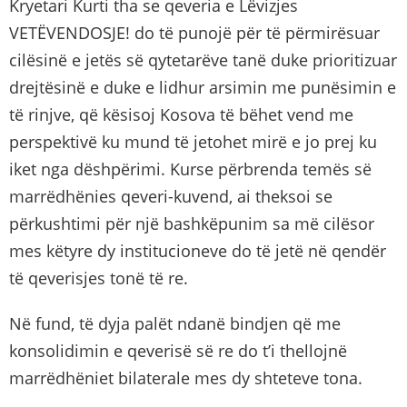
Kryetari Kurti tha se qeveria e Lëvizjes
VETËVENDOSJE! do të punojë për të përmirësuar
cilësinë e jetës së qytetarëve tanë duke prioritizuar
drejtësinë e duke e lidhur arsimin me punësimin e
të rinjve, që kësisoj Kosova të bëhet vend me
perspektivë ku mund të jetohet mirë e jo prej ku
iket nga dëshpërimi. Kurse përbrenda temës së
marrëdhënies qeveri-kuvend, ai theksoi se
përkushtimi për një bashkëpunim sa më cilësor
mes këtyre dy institucioneve do të jetë në qendër
të qeverisjes tonë të re.
Në fund, të dyja palët ndanë bindjen që me
konsolidimin e qeverisë së re do t’i thellojnë
marrëdhëniet bilaterale mes dy shteteve tona.