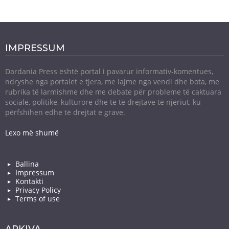
IMPRESSUM
Dardania Press është portal i pavarur informativ-komentues,
ndryshe nga portalet e tjera, me lajme nga vendi dhe bota, me
rubrika të larmishme dhe me debate për probleme të caktuara
sociale, politike, kulturore dhe të të drejtave të njeriut, ku
përfshihen edhe të drejtat e grave.
Lexo më shumë
Ballina
Impressum
Kontakti
Privacy Policy
Terms of use
ARKIVA