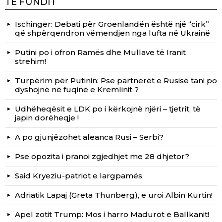
TË FUNDIT
Ischinger: Debati për Groenlandën është një “cirk”
që shpërqendron vëmendjen nga lufta në Ukrainë
Putini po i ofron Ramës dhe Mullave të Iranit
strehim!
Turpërim për Putinin: Pse partnerët e Rusisë tani po
dyshojnë në fuqinë e Kremlinit ?
Udhëheqësit e LDK po i kërkojnë njëri – tjetrit, të
japin dorëheqje !
A po gjunjëzohet aleanca Rusi – Serbi?
Pse opozita i pranoi zgjedhjet me 28 dhjetor?
Said Kryeziu-patriot e largpamës
Adriatik Lapaj (Greta Thunberg), e uroi Albin Kurtin!
Apel zotit Trump: Mos i harro Madurot e Ballkanit!