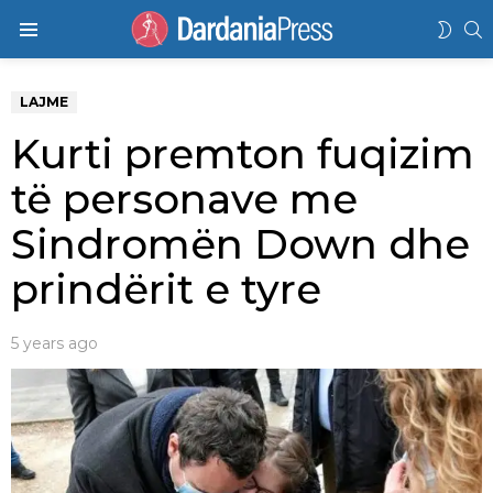
K
SWIT
Menu
SKIN
LAJME
Kurti premton fuqizim
të personave me
Sindromën Down dhe
prindërit e tyre
5 years ago