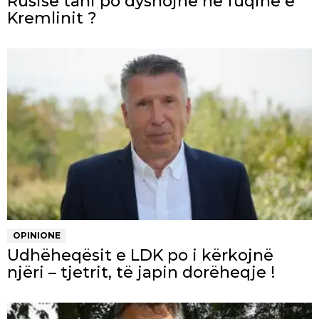
Rusisë tani po dyshojnë në fuqinë e
Kremlinit ?
OPINIONE
Udhëheqësit e LDK po i kërkojnë
njëri – tjetrit, të japin dorëheqje !