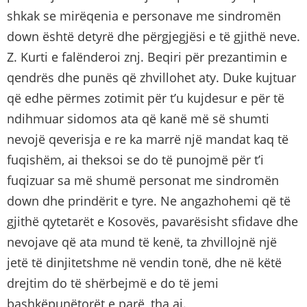
shkak se mirëqenia e personave me sindromën
down është detyrë dhe përgjegjësi e të gjithë neve.
Z. Kurti e falënderoi znj. Beqiri për prezantimin e
qendrës dhe punës që zhvillohet aty. Duke kujtuar
që edhe përmes zotimit për t’u kujdesur e për të
ndihmuar sidomos ata që kanë më së shumti
nevojë qeverisja e re ka marrë një mandat kaq të
fuqishëm, ai theksoi se do të punojmë për t’i
fuqizuar sa më shumë personat me sindromën
down dhe prindërit e tyre. Ne angazhohemi që të
gjithë qytetarët e Kosovës, pavarësisht sfidave dhe
nevojave që ata mund të kenë, ta zhvillojnë një
jetë të dinjitetshme në vendin tonë, dhe në këtë
drejtim do të shërbejmë e do të jemi
bashkëpunëtorët e parë, tha ai.