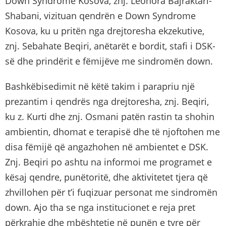
Down Syndrome Kosova, znj. Leonora Bajraktari-
Shabani, vizituan qendrën e Down Syndrome
Kosova, ku u pritën nga drejtoresha ekzekutive,
znj. Sebahate Beqiri, anëtarët e bordit, stafi i DSK-
së dhe prindërit e fëmijëve me sindromën down.
Bashkëbisedimit në këtë takim i parapriu një
prezantim i qendrës nga drejtoresha, znj. Beqiri,
ku z. Kurti dhe znj. Osmani patën rastin ta shohin
ambientin, dhomat e terapisë dhe të njoftohen me
disa fëmijë që angazhohen në ambientet e DSK.
Znj. Beqiri po ashtu na informoi me programet e
kësaj qendre, punëtoritë, dhe aktivitetet tjera që
zhvillohen për t’i fuqizuar personat me sindromën
down. Ajo tha se nga institucionet e reja pret
përkrahje dhe mbështetje në punën e tyre për