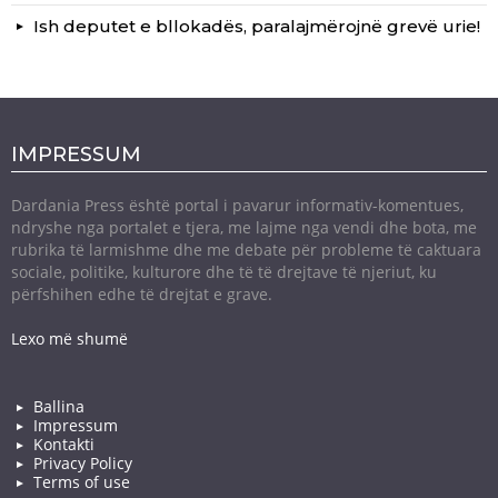
Ish deputet e bllokadës, paralajmërojnë grevë urie!
IMPRESSUM
Dardania Press është portal i pavarur informativ-komentues,
ndryshe nga portalet e tjera, me lajme nga vendi dhe bota, me
rubrika të larmishme dhe me debate për probleme të caktuara
sociale, politike, kulturore dhe të të drejtave të njeriut, ku
përfshihen edhe të drejtat e grave.
Lexo më shumë
Ballina
Impressum
Kontakti
Privacy Policy
Terms of use