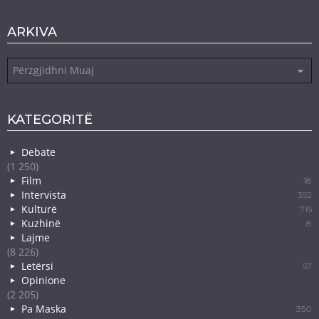
ARKIVA
Arkiva
KATEGORITË
Debate
(1 250)
Film
18
Intervista
352
Kulturë
715
Kuzhinë
8
Lajme
(8 226)
Letërsi
57
Opinione
(2 205)
Pa Maska
350