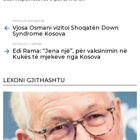
Artikulli paraprak
See
Vjosa Osmani vizitoi Shoqatën Down
more
Syndrome Kosova
Artikulli i radhës
Edi Rama: “Jena një”, për vaksinimin në
Kukës të mjekëve nga Kosova
LEXONI GJITHASHTU