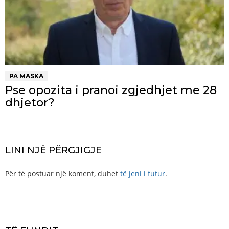
PA MASKA
Pse opozita i pranoi zgjedhjet me 28
dhjetor?
LINI NJË PËRGJIGJE
Për të postuar një koment, duhet
të jeni i futur
.