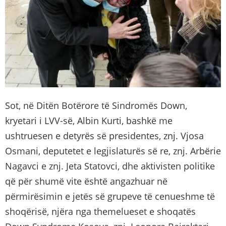
Sot, në Ditën Botërore të Sindromës Down,
kryetari i LVV-së, Albin Kurti, bashkë me
ushtruesen e detyrës së presidentes, znj. Vjosa
Osmani, deputetet e legjislaturës së re, znj. Arbërie
Nagavci e znj. Jeta Statovci, dhe aktivisten politike
që për shumë vite është angazhuar në
përmirësimin e jetës së grupeve të cenueshme të
shoqërisë, njëra nga themelueset e shoqatës