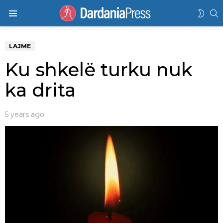
K
SWIT
Menu
SKIN
LAJME
Ku shkelë turku nuk
ka drita
5 years ago