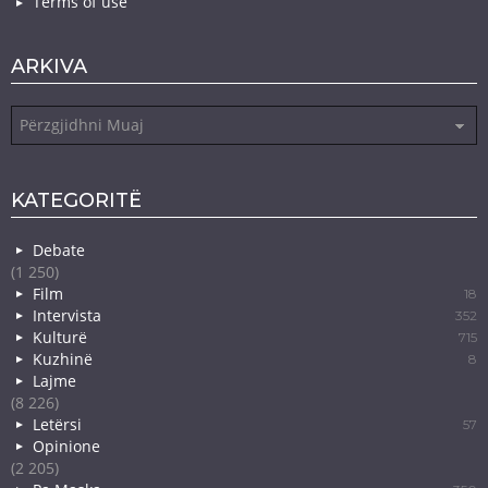
Terms of use
ARKIVA
Arkiva
KATEGORITË
Debate
(1 250)
Film
18
Intervista
352
Kulturë
715
Kuzhinë
8
Lajme
(8 226)
Letërsi
57
Opinione
(2 205)