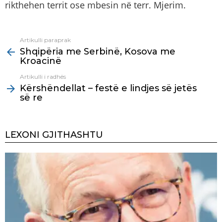
rikthehen territ ose mbesin në terr. Mjerim.
Artikulli paraprak
See
Shqipëria me Serbinë, Kosova me
more
Kroacinë
Artikulli i radhës
Kërshëndellat – festë e lindjes së jetës
së re
LEXONI GJITHASHTU