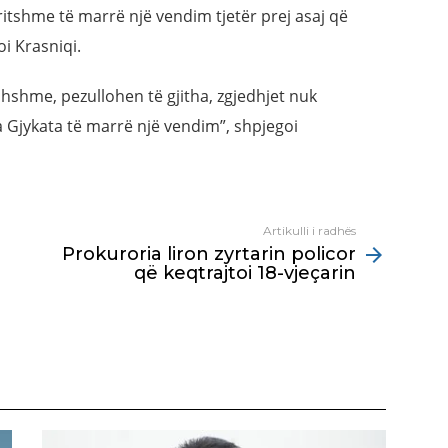
itshme të marrë një vendim tjetër prej asaj që
i Krasniqi.
shme, pezullohen të gjitha, zgjedhjet nuk
 Gjykata të marrë një vendim”, shpjegoi
Artikulli i radhës
Prokuroria liron zyrtarin policor
që keqtrajtoi 18-vjeçarin