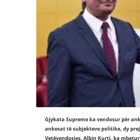
Gjykata Supreme ka vendosur për anke
ankesat të subjekteve politike, dy prej 
Vetëvendosjes, Albin Kurti, ka mbetur