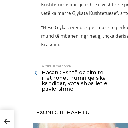
Kushtetuese por që është e vështirë e pr
vetë ka marrë Gjykata Kushtetuese”, shto
“Nëse Gjykata vendos për masë të përkoh
mund të mbahen, ngrihet gjithçka derisa
Krasniqi.
Artikulli paraprak
See
Hasani: Është gabim të
more
rrethohet numri që s’ka
kandidat, vota shpallet e
pavlefshme
LEXONI GJITHASHTU
numri