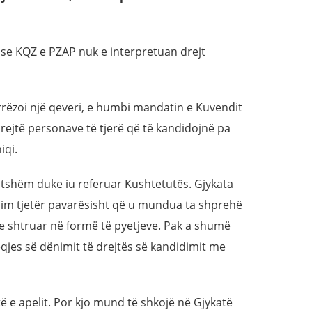
 se KQZ e PZAP nuk e interpretuan drejt
rëzoi një qeveri, e humbi mandatin e Kuvendit
ejtë personave të tjerë që të kandidojnë pa
iqi.
itshëm duke iu referuar Kushtetutës. Gjykata
im tjetër pavarësisht që u mundua ta shprehë
 shtruar në formë të pyetjeve. Pak a shumë
eqjes së dënimit të drejtës së kandidimit me
ë e apelit. Por kjo mund të shkojë në Gjykatë