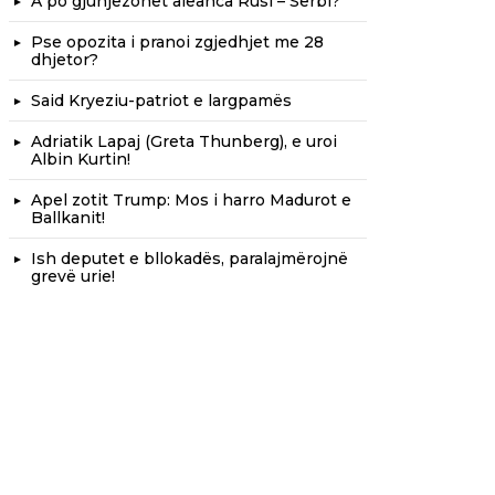
A po gjunjëzohet aleanca Rusi – Serbi?
Pse opozita i pranoi zgjedhjet me 28
dhjetor?
Said Kryeziu-patriot e largpamës
Adriatik Lapaj (Greta Thunberg), e uroi
Albin Kurtin!
Apel zotit Trump: Mos i harro Madurot e
Ballkanit!
Ish deputet e bllokadës, paralajmërojnë
grevë urie!