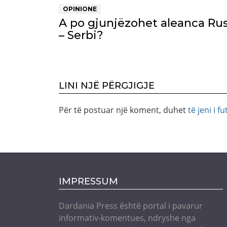
OPINIONE
A po gjunjëzohet aleanca Rus
– Serbi?
LINI NJË PËRGJIGJE
Për të postuar një koment, duhet
të jeni i fu
IMPRESSUM
Dardania Press është portal i pavarur
informativ-komentues, ndryshe nga