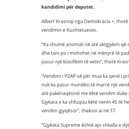
kandidimi për deputet.
Albert Krasniqi nga Demokracia +, thotë
vendimin e Kushtetueses.
“Ka shumë anomali në atë aktgjykim që r
dhe tani po i mohohet në mënyrë të padr
pasur një klasifikim të vetin”, thotë Krasn
“Vendimi i PZAP-së për mua ka qenë i pr
nuk ka pasur mundësi të marrë një vend
atë pakënaqësinë me ëktë vendim duke e
Gjykata e ka shfuqizu këtë nenin 45 të h
vendim gjyqësor”, theksoi ai në T7.
“Gjykata Supreme është ajo shkalla e dyt