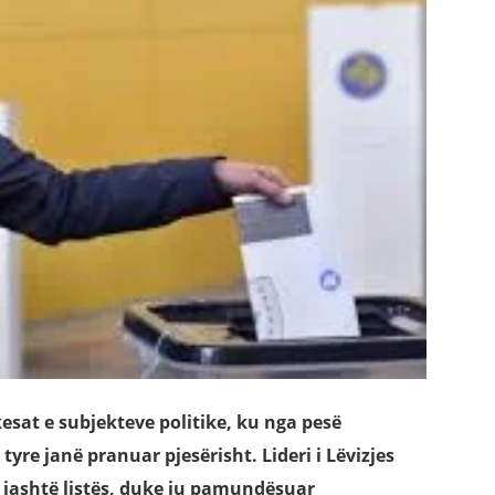
sat e subjekteve politike, ku nga pesë
tyre janë pranuar pjesërisht. Lideri i Lëvizjes
 jashtë listës, duke iu pamundësuar