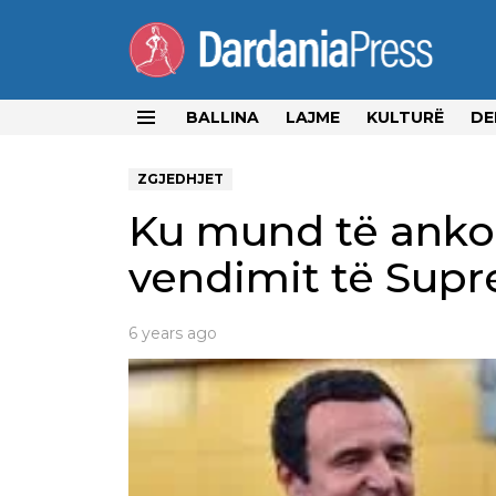
BALLINA
LAJME
KULTURË
DE
Menu
ZGJEDHJET
Ku mund të ankoh
vendimit të Sup
6 years ago