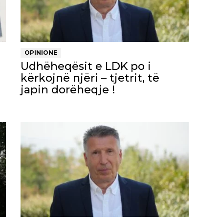
OPINIONE
Udhëheqësit e LDK po i
kërkojnë njëri – tjetrit, të
japin dorëheqje !