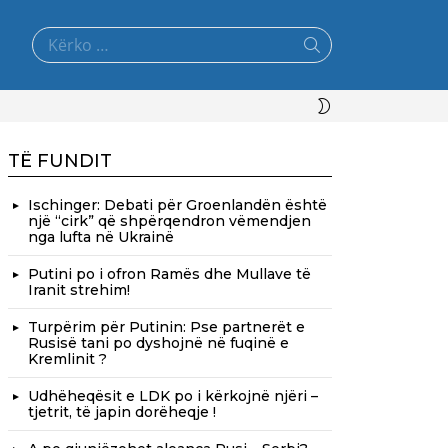
Search
for:
SWITCH
SKIN
TË FUNDIT
Ischinger: Debati për Groenlandën është
një “cirk” që shpërqendron vëmendjen
nga lufta në Ukrainë
Putini po i ofron Ramës dhe Mullave të
Iranit strehim!
Turpërim për Putinin: Pse partnerët e
Rusisë tani po dyshojnë në fuqinë e
Kremlinit ?
Udhëheqësit e LDK po i kërkojnë njëri –
tjetrit, të japin dorëheqje !