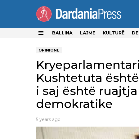
BALLINA
LAJME
KULTURË
DE
Menu
OPINIONE
Kryeparlamentari
Kushtetuta është 
i saj është ruajtja
demokratike
5 years ago