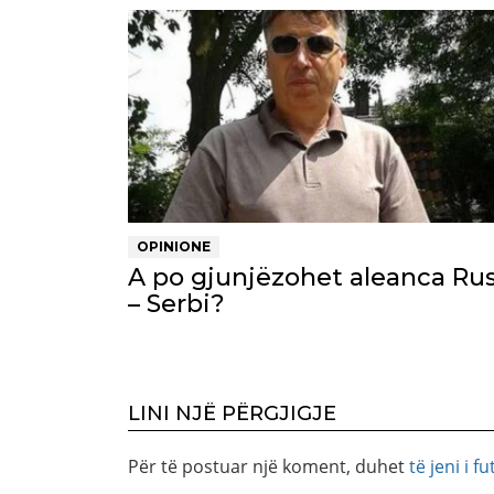
OPINIONE
A po gjunjëzohet aleanca Rus
– Serbi?
LINI NJË PËRGJIGJE
Për të postuar një koment, duhet
të jeni i fu