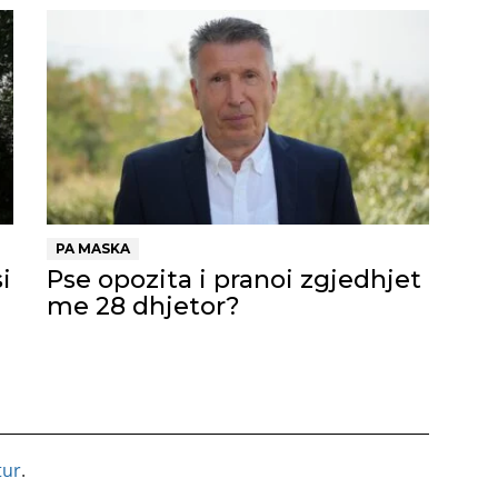
PA MASKA
i
Pse opozita i pranoi zgjedhjet
me 28 dhjetor?
tur
.