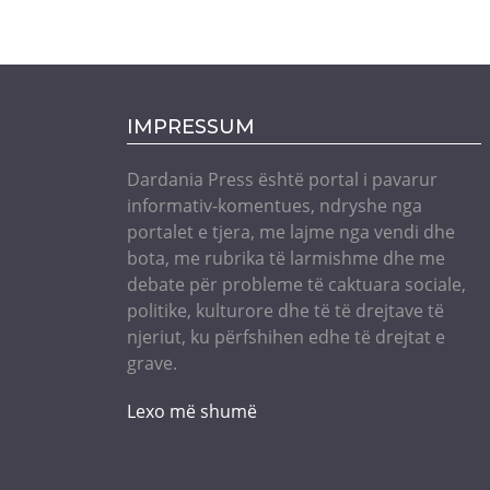
IMPRESSUM
Dardania Press është portal i pavarur
informativ-komentues, ndryshe nga
portalet e tjera, me lajme nga vendi dhe
bota, me rubrika të larmishme dhe me
debate për probleme të caktuara sociale,
politike, kulturore dhe të të drejtave të
njeriut, ku përfshihen edhe të drejtat e
grave.
Lexo më shumë