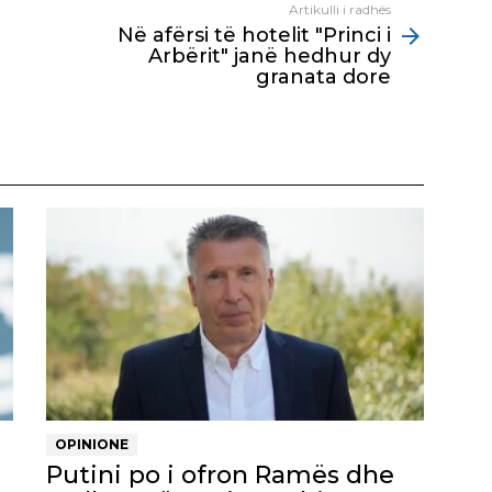
Artikulli i radhës
Në afërsi të hotelit "Princi i
Arbërit" janë hedhur dy
granata dore
OPINIONE
Putini po i ofron Ramës dhe