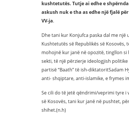
kushtetutës. Tutje ai edhe e shpërndau 
askush nuk e tha as edhe një fjalë për
VV-ja
.
Dhe tani kur Konjufca paska dal me një u
Kushtetutës së Republikës së Kosovës, të
mohojnë kur janë në opozitë, tingllon si h
sekti, të një përzierje ideologjish politik
partisë “Baath” të ish-diktatoritSadam Hys
anti- shqiptare, anti-islamike, e frymes im
Se cili do të jetë qëndrimi/veprimi tyre
së Kosovës, tani kur janë në pushtet, për
shihet.(n.h)