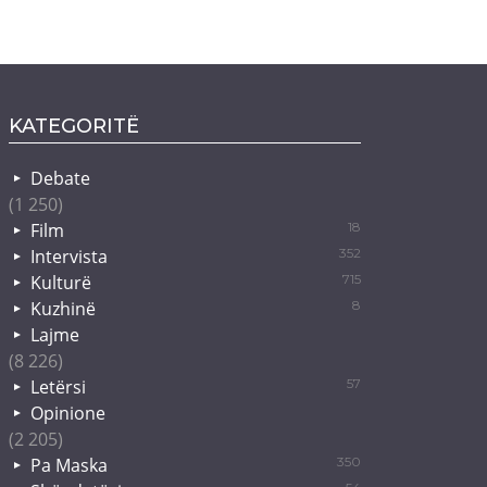
KATEGORITË
Debate
(1 250)
Film
18
Intervista
352
Kulturë
715
Kuzhinë
8
Lajme
(8 226)
Letërsi
57
Opinione
(2 205)
Pa Maska
350