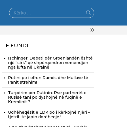
Search
for:
SWITCH
SKIN
TË FUNDIT
Ischinger: Debati për Groenlandën është
një “cirk” që shpërqendron vëmendjen
nga lufta në Ukrainë
Putini po i ofron Ramës dhe Mullave të
Iranit strehim!
Turpërim për Putinin: Pse partnerët e
Rusisë tani po dyshojnë në fuqinë e
Kremlinit ?
Udhëheqësit e LDK po i kërkojnë njëri –
tjetrit, të japin dorëheqje !