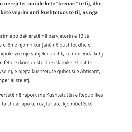
në rrjetet sociale këtë “krenari” të tij, dhe
 këtë veprim anti-kushtetues të tij, as nga
rim apo dekleratë në përvjetorin e 13 të
 cilën e njohin kur janë në pushtet dhe e
ipokrizi e një subjekti politik, ku mbrenda këtij
e e fetare (komuniste dhe islamike e llojit të
ein), e njejta kushtetutë quhet si e Ahtisarit,
perialiste etj.
 i vertetë në raport me Kushtetutën e Republikës
 ta shuar apo të ruajtur atë, kjo mbetët të