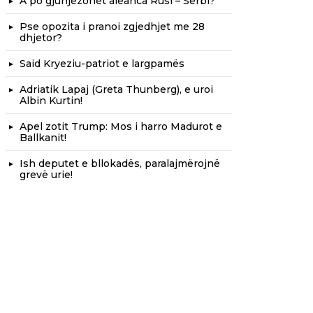
A po gjunjëzohet aleanca Rusi – Serbi?
Pse opozita i pranoi zgjedhjet me 28
dhjetor?
Said Kryeziu-patriot e largpamës
Adriatik Lapaj (Greta Thunberg), e uroi
Albin Kurtin!
Apel zotit Trump: Mos i harro Madurot e
Ballkanit!
Ish deputet e bllokadës, paralajmërojnë
grevë urie!