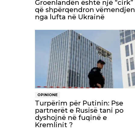
Groenlandën është një “cirk”
që shpërqendron vëmendjen
nga lufta në Ukrainë
OPINIONE
Turpërim për Putinin: Pse
partnerët e Rusisë tani po
dyshojnë në fuqinë e
Kremlinit ?