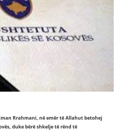
, Eman Rrahmani, në emër të Allahut betohej
vës, duke bërë shkelje të rënd të