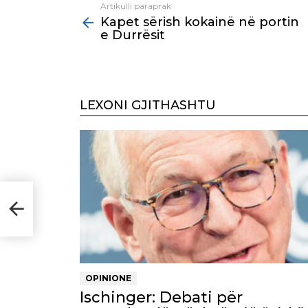
Artikulli paraprak
See
Kapet sërish kokainë në portin
more
e Durrësit
LEXONI GJITHASHTU
OPINIONE
Ischinger: Debati për