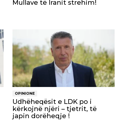
Mullave të Iranit strehim!
OPINIONE
Udhëheqësit e LDK po i
kërkojnë njëri – tjetrit, të
japin dorëheqje !