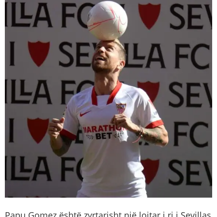
Papu Gomez është zyrtarisht një lojtar i ri i Sevillas