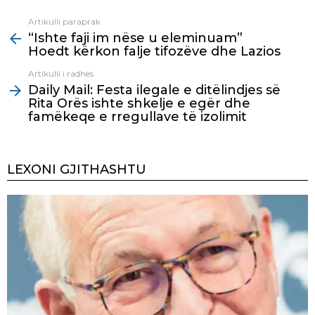
Artikulli paraprak
See
“Ishte faji im nëse u eleminuam”
more
Hoedt kërkon falje tifozëve dhe Lazios
Artikulli i radhës
Daily Mail: Festa ilegale e ditëlindjes së
Rita Orës ishte shkelje e egër dhe
famëkeqe e rregullave të izolimit
LEXONI GJITHASHTU