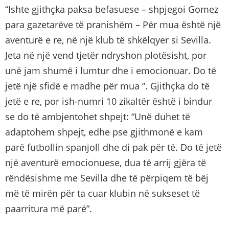
“Ishte gjithçka paksa befasuese – shpjegoi Gomez
para gazetarëve të pranishëm – Për mua është një
aventurë e re, në një klub të shkëlqyer si Sevilla.
Jeta në një vend tjetër ndryshon plotësisht, por
unë jam shumë i lumtur dhe i emocionuar. Do të
jetë një sfidë e madhe për mua ”. Gjithçka do të
jetë e re, por ish-numri 10 zikaltër është i bindur
se do të ambjentohet shpejt: “Unë duhet të
adaptohem shpejt, edhe pse gjithmonë e kam
parë futbollin spanjoll dhe di pak për të. Do të jetë
një aventurë emocionuese, dua të arrij gjëra të
rëndësishme me Sevilla dhe të përpiqem të bëj
më të mirën për ta cuar klubin në sukseset të
paarritura më parë”.