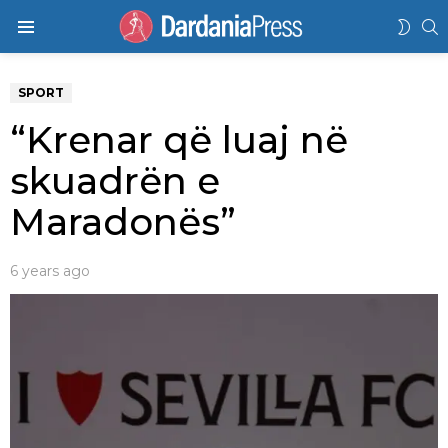
K
SWIT
Menu
SKIN
SPORT
“Krenar që luaj në
skuadrën e
Maradonës”
6 years ago