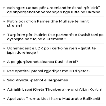
Ischinger: Debati për Groenlandën është një “cirk”
që shpërqendron vëmendjen nga lufta në Ukrainë
Putini po i ofron Ramës dhe Mullave të Iranit
strehim!
Turpërim për Putinin: Pse partnerët e Rusisë tani po
dyshojnë në fuqinë e Kremlinit ?
Udhëheqësit e LDK po i kërkojnë njëri – tjetrit, të
japin dorëheqje !
A po gjunjëzohet aleanca Rusi – Serbi?
Pse opozita i pranoi zgjedhjet me 28 dhjetor?
Said Kryeziu-patriot e largpamës
Adriatik Lapaj (Greta Thunberg), e uroi Albin Kurtin!
Apel zotit Trump: Mos i harro Madurot e Ballkanit!