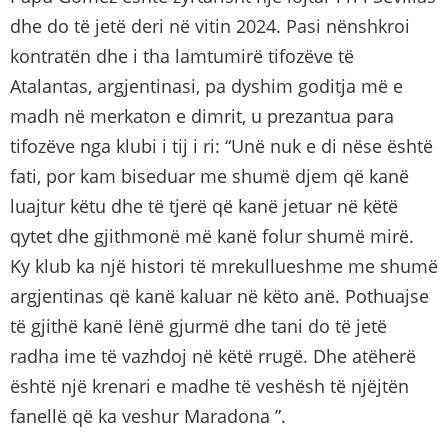
dhe do të jetë deri në vitin 2024. Pasi nënshkroi
kontratën dhe i tha lamtumirë tifozëve të
Atalantas, argjentinasi, pa dyshim goditja më e
madh në merkaton e dimrit, u prezantua para
tifozëve nga klubi i tij i ri: “Unë nuk e di nëse është
fati, por kam biseduar me shumë djem që kanë
luajtur këtu dhe të tjerë që kanë jetuar në këtë
qytet dhe gjithmonë më kanë folur shumë mirë.
Ky klub ka një histori të mrekullueshme me shumë
argjentinas që kanë kaluar në këto anë. Pothuajse
të gjithë kanë lënë gjurmë dhe tani do të jetë
radha ime të vazhdoj në këtë rrugë. Dhe atëherë
është një krenari e madhe të veshësh të njëjtën
fanellë që ka veshur Maradona ”.