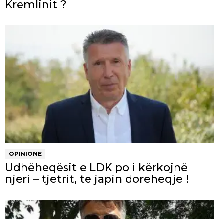
Kremlinit ?
OPINIONE
Udhëheqësit e LDK po i kërkojnë
njëri – tjetrit, të japin dorëheqje !