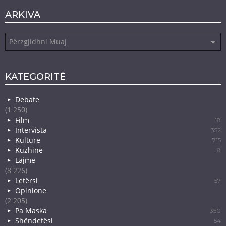
ARKIVA
Arkiva
KATEGORITË
Debate
(1 250)
Film
18
Intervista
352
Kulturë
715
Kuzhinë
8
Lajme
(8 226)
Letërsi
57
Opinione
(2 205)
Pa Maska
350
Shëndetësi
54