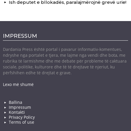
Ish deputet e bllokadës, paralajmërojnë grevë urie!
IMPRESSUM
Dardania Press është portal i pavarur informativ-komentues,
ndryshe nga portalet e tjera, me lajme nga vendi dhe bota, me
rubrika të larmishme dhe me debate për probleme të caktuara
sociale, politike, kulturore dhe të të drejtave të njeriut, ku
përfshihen edhe të drejtat e grave.
Lexo më shumë
Ballina
Impressum
Kontakti
Privacy Policy
Terms of use