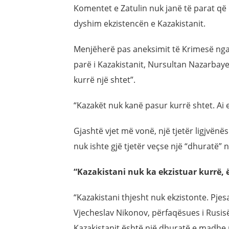
Komentet e Zatulin nuk janë të parat që
dyshim ekzistencën e Kazakistanit.
Menjëherë pas aneksimit të Krimesë nga R
parë i Kazakistanit, Nursultan Nazarbayev,
kurrë një shtet”.
“Kazakët nuk kanë pasur kurrë shtet. Ai e 
Gjashtë vjet më vonë, një tjetër ligjvënës
nuk ishte gjë tjetër veçse një “dhuratë”
“Kazakistani nuk ka ekzistuar kurrë,
“Kazakistani thjesht nuk ekzistonte. Pjes
Vjecheslav Nikonov, përfaqësues i Rusisë 
Kazakistanit është një dhuratë e madhe 