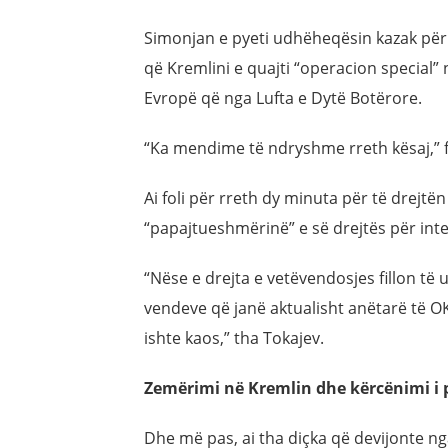
Simonjan e pyeti udhëheqësin kazak për
që Kremlini e quajti “operacion special”
Evropë që nga Lufta e Dytë Botërore.
“Ka mendime të ndryshme rreth kësaj,” fi
Ai foli për rreth dy minuta për të drej
“papajtueshmërinë” e së drejtës për inte
“Nëse e drejta e vetëvendosjes fillon t
vendeve që janë aktualisht anëtarë të OK
ishte kaos,” tha Tokajev.
Zemërimi në Kremlin dhe kërcënimi i 
Dhe më pas, ai tha diçka që devijonte nga 