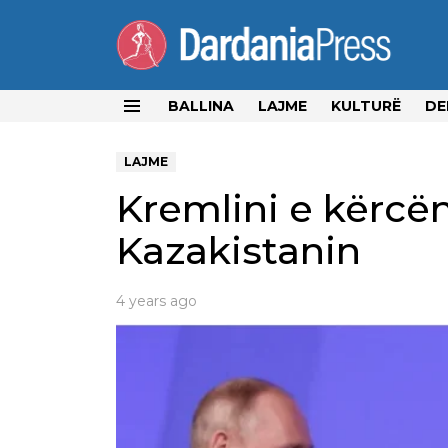
BALLINA
LAJME
KULTURË
DE
Menu
LAJME
Kremlini e kërc
Kazakistanin
4 years ago