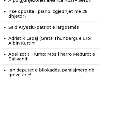
A po gjunjëzohet aleanca Rusi – Serbi?
Pse opozita i pranoi zgjedhjet me 28
dhjetor?
Said Kryeziu-patriot e largpamës
Adriatik Lapaj (Greta Thunberg), e uroi
Albin Kurtin!
Apel zotit Trump: Mos i harro Madurot e
Ballkanit!
Ish deputet e bllokadës, paralajmërojnë
grevë urie!