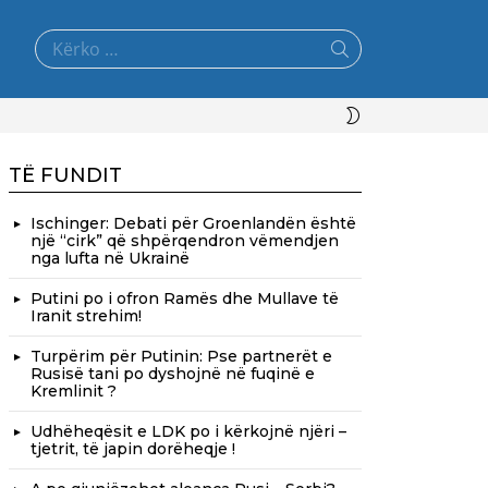
Search
for:
SWITCH
SKIN
TË FUNDIT
Ischinger: Debati për Groenlandën është
një “cirk” që shpërqendron vëmendjen
nga lufta në Ukrainë
Putini po i ofron Ramës dhe Mullave të
Iranit strehim!
Turpërim për Putinin: Pse partnerët e
Rusisë tani po dyshojnë në fuqinë e
Kremlinit ?
Udhëheqësit e LDK po i kërkojnë njëri –
tjetrit, të japin dorëheqje !