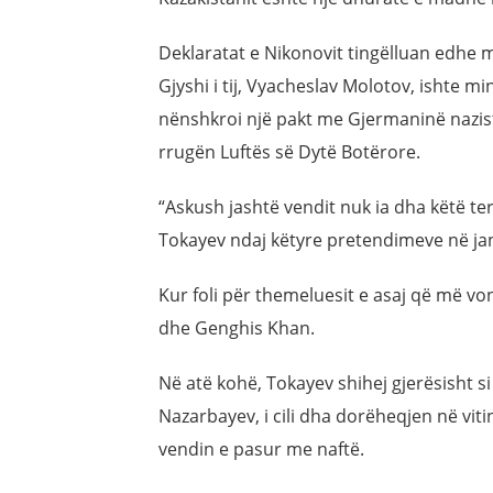
Deklaratat e Nikonovit tingëlluan edhe m
Gjyshi i tij, Vyacheslav Molotov, ishte mini
nënshkroi një pakt me Gjermaninë nazist
rrugën Luftës së Dytë Botërore.
“Askush jashtë vendit nuk ia dha këtë ter
Tokayev ndaj këtyre pretendimeve në ja
Kur foli për themeluesit e asaj që më vo
dhe Genghis Khan.
Në atë kohë, Tokayev shihej gjerësisht si 
Nazarbayev, i cili dha dorëheqjen në vitin 
vendin e pasur me naftë.