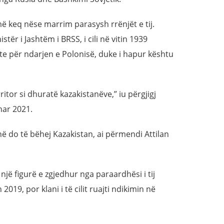
ë keq nëse marrim parasysh rrënjët e tij.
stër i Jashtëm i BRSS, i cili në vitin 1939
e për ndarjen e Polonisë, duke i hapur kështu
ritor si dhuratë kazakistanëve,” iu përgjigj
nar 2021.
në do të bëhej Kazakistan, ai përmendi Attilan
një figurë e zgjedhur nga paraardhësi i tij
2019, por klani i të cilit ruajti ndikimin në