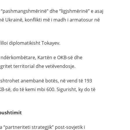
 “pashmangshmërinë” dhe “ligjshmërinë” e asaj
 në Ukrainë, konflikti më i madh i armatosur në
lloi diplomatikisht Tokayev.
tën ndërkombëtare, Kartën e OKB-së dhe
gritet territorial dhe vetëvendosje.
ë ushtrohet anembanë botës, në vend të 193
B-së, do të kemi mbi 600. Sigurisht, ky do të
pushtimit
“partneriteti strategjik” post-sovjetik i