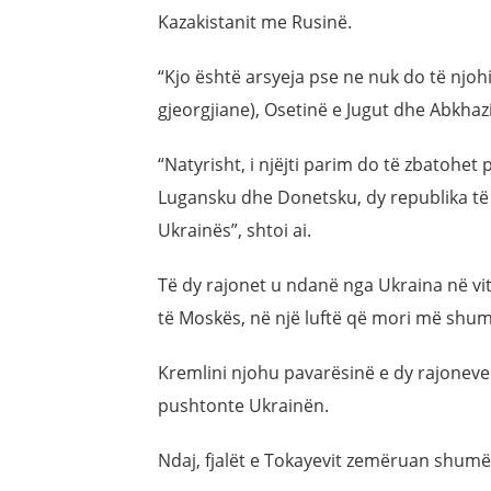
Kazakistanit me Rusinë.
“Kjo është arsyeja pse ne nuk do të njo
gjeorgjiane), Osetinë e Jugut dhe Abkhazi
“Natyrisht, i njëjti parim do të zbatohet 
Lugansku dhe Donetsku, dy republika të 
Ukrainës”, shtoi ai.
Të dy rajonet u ndanë nga Ukraina në v
të Moskës, në një luftë që mori më shum
Kremlini njohu pavarësinë e dy rajoneve 
pushtonte Ukrainën.
Ndaj, fjalët e Tokayevit zemëruan shumë