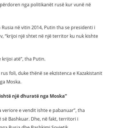
 përdoren nga politikanët rusë kur vunë në
usia në vitin 2014, Putin tha se presidenti i
 “krijoi një shtet në një territor ku nuk kishte
krijoi atë”, tha Putin.
 rus foli, duke thënë se ekzistenca e Kazakistanit
 nga Moska.
 është një dhuratë nga Moska”
a veriore e vendit ishte e pabanuar”, tha
së Bashkuar. Dhe, në fakt, territori i
nga Rusia dhe Bashkimi Sovjetik.