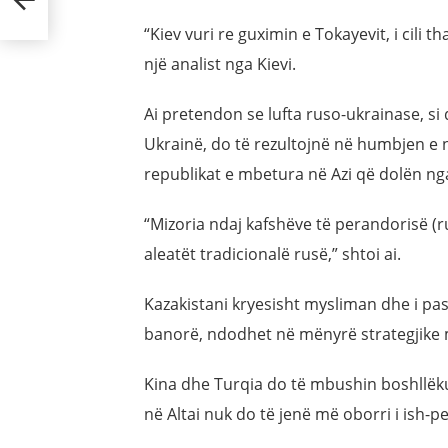
“Kiev vuri re guximin e Tokayevit, i cili th
një analist nga Kievi.
Ai pretendon se lufta ruso-ukrainase, si
Ukrainë, do të rezultojnë në humbjen e 
republikat e mbetura në Azi që dolën ng
“Mizoria ndaj kafshëve të perandorisë (
aleatët tradicionalë rusë,” shtoi ai.
Kazakistani kryesisht mysliman dhe i p
banorë, ndodhet në mënyrë strategjike m
Kina dhe Turqia do të mbushin boshllëkun
në Altai nuk do të jenë më oborri i ish-