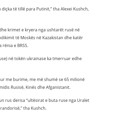
a diçka të tillë para Putinit,” tha Alexei Kushch,
 dhe krimet e kryera nga ushtarët rusë në
ndikimit të Moskës në Kazakistan dhe katër
a rënia e BRSS.
ruse) në tokën ukrainase ka tmerruar edhe
asur me burime, me më shumë se 65 milionë
idis Rusisë, Kinës dhe Afganistanit.
 rus derisa “ultësirat e buta ruse nga Uralet
perandorisë,” tha Kushch.