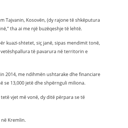
him Tajvanin, Kosovën, (dy rajone të shkëputura
në,” tha ai me një buzëqeshje të lehtë.
për kuazi-shtetet, siç janë, sipas mendimit tonë,
vetëshpallura të pavarura në territorin e
itin 2014, me ndihmën ushtarake dhe financiare
ë se 13,000 jetë dhe shpërnguli miliona.
tetë vjet më vonë, dy ditë përpara se të
 në Kremlin.