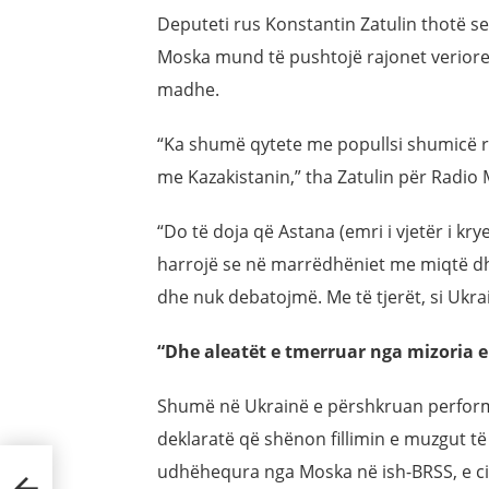
Deputeti rus Konstantin Zatulin thotë se
Moska mund të pushtojë rajonet veriore t
madhe.
“Ka shumë qytete me popullsi shumicë r
me Kazakistanin,” tha Zatulin për Radio
“Do të doja që Astana (emri i vjetër i kry
harrojë se në marrëdhëniet me miqtë dh
dhe nuk debatojmë. Me të tjerët, si Ukrai
“Dhe aleatët e tmerruar nga mizoria e
Shumë në Ukrainë e përshkruan performa
deklaratë që shënon fillimin e muzgut të
udhëhequra nga Moska në ish-BRSS, e cil