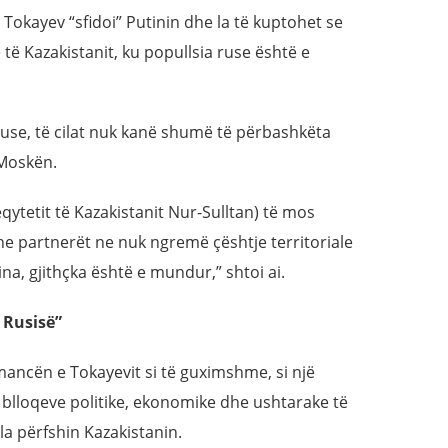
 Tokayev “sfidoi” Putinin dhe la të kuptohet se
ë Kazakistanit, ku popullsia ruse është e
use, të cilat nuk kanë shumë të përbashkëta
 Moskën.
eqytetit të Kazakistanit Nur-Sulltan) të mos
e partnerët ne nuk ngremë çështje territoriale
na, gjithçka është e mundur,” shtoi ai.
 Rusisë”
ncën e Tokayevit si të guximshme, si një
 blloqeve politike, ekonomike dhe ushtarake të
a përfshin Kazakistanin.