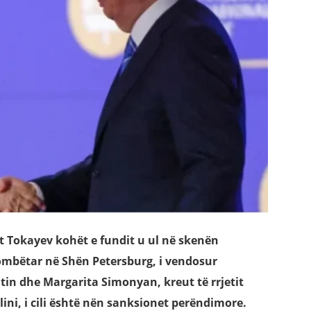
t Tokayev kohët e fundit u ul në skenën
mbëtar në Shën Petersburg, i vendosur
tin dhe Margarita Simonyan, kreut të rrjetit
lini, i cili është nën sanksionet perëndimore.