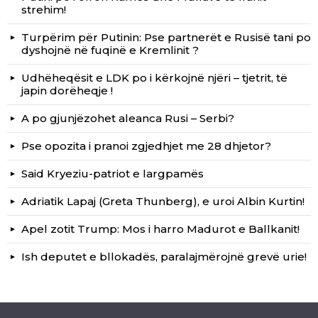
strehim!
Turpërim për Putinin: Pse partnerët e Rusisë tani po
dyshojnë në fuqinë e Kremlinit ?
Udhëheqësit e LDK po i kërkojnë njëri – tjetrit, të
japin dorëheqje !
A po gjunjëzohet aleanca Rusi – Serbi?
Pse opozita i pranoi zgjedhjet me 28 dhjetor?
Said Kryeziu-patriot e largpamës
Adriatik Lapaj (Greta Thunberg), e uroi Albin Kurtin!
Apel zotit Trump: Mos i harro Madurot e Ballkanit!
Ish deputet e bllokadës, paralajmërojnë grevë urie!