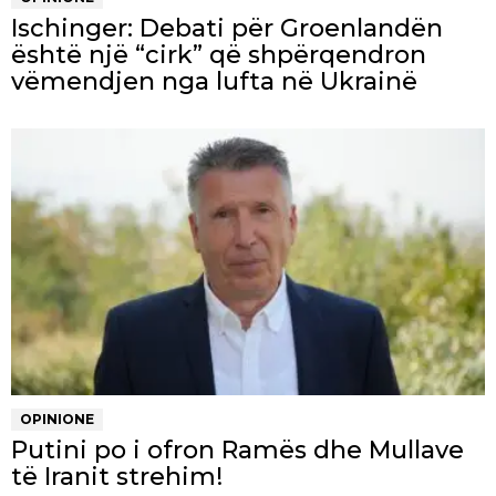
Ischinger: Debati për Groenlandën
është një “cirk” që shpërqendron
vëmendjen nga lufta në Ukrainë
OPINIONE
Putini po i ofron Ramës dhe Mullave
të Iranit strehim!