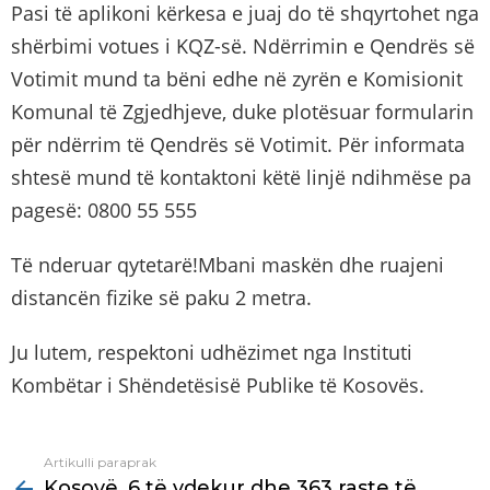
Pasi të aplikoni kërkesa e juaj do të shqyrtohet nga
shërbimi votues i KQZ-së. Ndërrimin e Qendrës së
Votimit mund ta bëni edhe në zyrën e Komisionit
Komunal të Zgjedhjeve, duke plotësuar formularin
për ndërrim të Qendrës së Votimit. Për informata
shtesë mund të kontaktoni këtë linjë ndihmëse pa
pagesë: 0800 55 555
Të nderuar qytetarë!Mbani maskën dhe ruajeni
distancën fizike së paku 2 metra.
Ju lutem, respektoni udhëzimet nga Instituti
Kombëtar i Shëndetësisë Publike të Kosovës.
Artikulli paraprak
See
Kosovë, 6 të vdekur dhe 363 raste të
more