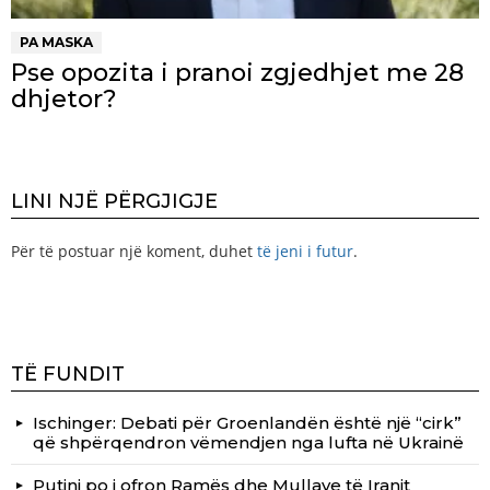
PA MASKA
Pse opozita i pranoi zgjedhjet me 28
dhjetor?
LINI NJË PËRGJIGJE
Për të postuar një koment, duhet
të jeni i futur
.
TË FUNDIT
Ischinger: Debati për Groenlandën është një “cirk”
që shpërqendron vëmendjen nga lufta në Ukrainë
Putini po i ofron Ramës dhe Mullave të Iranit