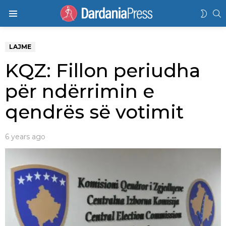
K
SWIT
Menu
SKIN
LAJME
KQZ: Fillon periudha
për ndërrimin e
qendrës së votimit
6 years ago