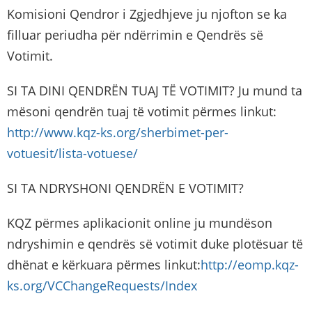
Komisioni Qendror i Zgjedhjeve ju njofton se ka
filluar periudha për ndërrimin e Qendrës së
Votimit.
SI TA DINI QENDRËN TUAJ TË VOTIMIT? Ju mund ta
mësoni qendrën tuaj të votimit përmes linkut:
http://www.kqz-ks.org/sherbimet-per-
votuesit/lista-votuese/
SI TA NDRYSHONI QENDRËN E VOTIMIT?
KQZ përmes aplikacionit online ju mundëson
ndryshimin e qendrës së votimit duke plotësuar të
dhënat e kërkuara përmes linkut:
http://eomp.kqz-
ks.org/VCChangeRequests/Index