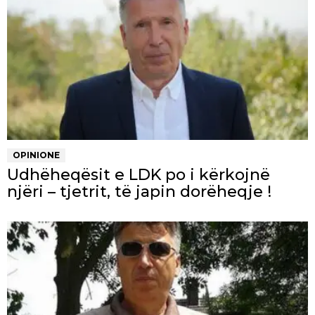
OPINIONE
Udhëheqësit e LDK po i kërkojnë
njëri – tjetrit, të japin dorëheqje !