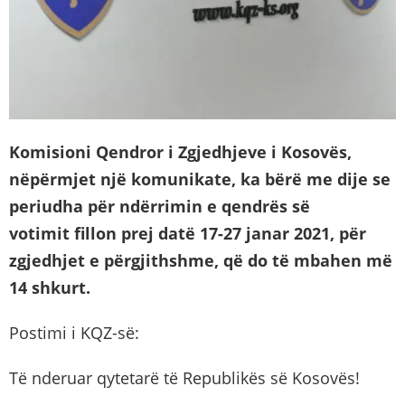
Komisioni Qendror i Zgjedhjeve
i Kosovës,
nëpërmjet një komunikate,
ka
bërë me dije
se
periudha për ndërrimin e
qendrës së
v
otimit
fillon prej datë 17-27 janar 2021,
për
zgjedhjet
e përgjithshme,
që do të mbahen më
14 shkurt.
Postimi i KQZ-së:
Të nderuar qytetarë të Republikës së Kosovës!