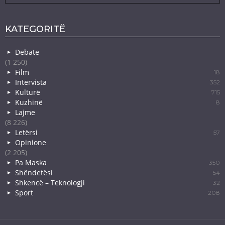
KATEGORITË
Debate
(1 250)
Film
18
Intervista
352
Kulturë
715
Kuzhinë
8
Lajme
(8 226)
Letërsi
57
Opinione
(2 205)
Pa Maska
350
Shëndetësi
54
Shkencë – Teknologji
32
Sport
208