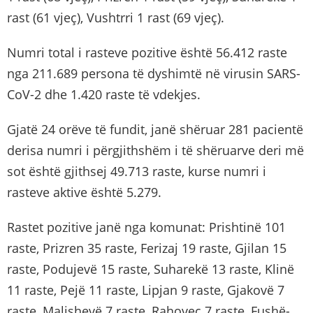
rast (61 vjeç), Vushtrri 1 rast (69 vjeç).
Numri total i rasteve pozitive është 56.412 raste
nga 211.689 persona të dyshimtë në virusin SARS-
CoV-2 dhe 1.420 raste të vdekjes.
Gjatë 24 orëve të fundit, janë shëruar 281 pacientë
derisa numri i përgjithshëm i të shëruarve deri më
sot është gjithsej 49.713 raste, kurse numri i
rasteve aktive është 5.279.
Rastet pozitive janë nga komunat: Prishtinë 101
raste, Prizren 35 raste, Ferizaj 19 raste, Gjilan 15
raste, Podujevë 15 raste, Suharekë 13 raste, Klinë
11 raste, Pejë 11 raste, Lipjan 9 raste, Gjakovë 7
raste, Malishevë 7 raste, Rahovec 7 raste, Fushë-