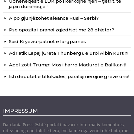
Udhëheqësit e LDK po i kërkojnë njëri – tjetrit, të
japin dorëheqje !
A po gjunjëzohet aleanca Rusi – Serbi?
Pse opozita i pranoi zgjedhjet me 28 dhjetor?
Said Kryeziu-patriot e largpamës
Adriatik Lapaj (Greta Thunberg), e uroi Albin Kurtin!
Apel zotit Trump: Mos i harro Madurot e Ballkanit!
Ish deputet e bllokadës, paralajmërojnë grevë urie!
IMPRESSUM
Dardania Press është portal i pavarur informativ-komentues,
ndryshe nga portalet e tjera, me lajme nga vendi dhe bota, me