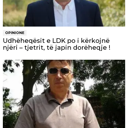
OPINIONE
Udhëheqësit e LDK po i kërkojnë
njëri – tjetrit, të japin dorëheqje !