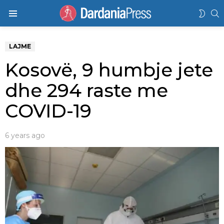
K
SWIT
Menu
SKIN
LAJME
Kosovë, 9 humbje jete
dhe 294 raste me
COVID-19
6 years ago