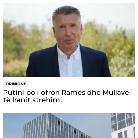
OPINIONE
Putini po i ofron Ramës dhe Mullave
të Iranit strehim!