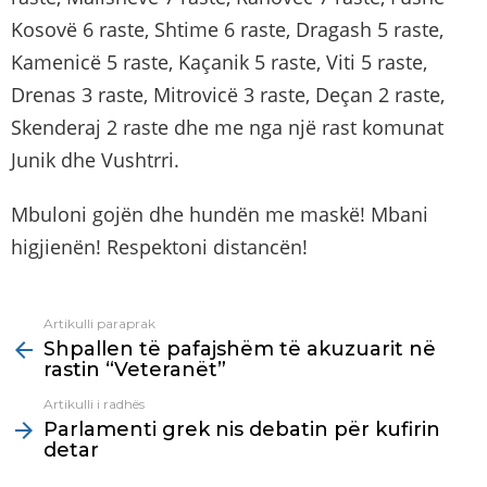
Kosovë 6 raste, Shtime 6 raste, Dragash 5 raste,
Kamenicë 5 raste, Kaçanik 5 raste, Viti 5 raste,
Drenas 3 raste, Mitrovicë 3 raste, Deçan 2 raste,
Skenderaj 2 raste dhe me nga një rast komunat
Junik dhe Vushtrri.
Mbuloni gojën dhe hundën me maskë! Mbani
higjienën! Respektoni distancën!
Artikulli paraprak
See
Shpallen të pafajshëm të akuzuarit në
more
rastin “Veteranët”
Artikulli i radhës
Parlamenti grek nis debatin për kufirin
detar