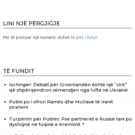
LINI NJË PËRGJIGJE
Për të postuar një koment, duhet
të jeni i futur
.
TË FUNDIT
Ischinger: Debati për Groenlandën është një “cirk”
që shpërqendron vëmendjen nga lufta në Ukrainë
Putini po i ofron Ramës dhe Mullave të Iranit
strehim!
Turpërim për Putinin: Pse partnerët e Rusisë tani po
dyshojnë në fuqinë e Kremlinit ?