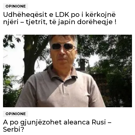
OPINIONE
Udhëheqësit e LDK po i kërkojnë
njëri – tjetrit, të japin dorëheqje !
OPINIONE
A po gjunjëzohet aleanca Rusi –
Serbi?