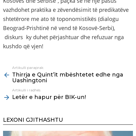
Kosovës dhe Serbisë”, paçka se në një pasus
vazhdohet praktika e zëvendësimit të predikatëve
shtetërore me ato të toponomistikës (dialogu
Beograd-Prishtinë në vend të Kosovë-Serbi),
diskurs ky duhet përjashtuar dhe refuzuar nga
kushdo që vjen!
Artikulli paraprak
See
Thirrja e Quint’it mbështetet edhe nga
more
Uashingtoni
Artikulli i radhës
Letër e hapur për BIK-un!
LEXONI GJITHASHTU