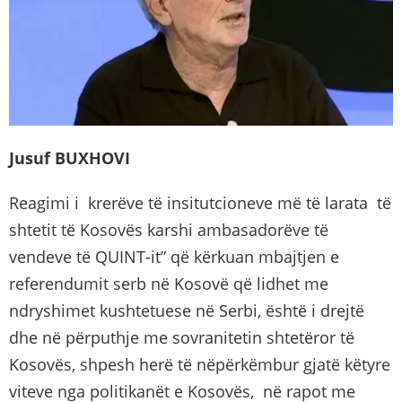
Jusuf BUXHOVI
Reagimi i krerëve të insitutcioneve më të larata të
shtetit të Kosovës karshi ambasadorëve të
vendeve të QUINT-it” që kërkuan mbajtjen e
referendumit serb në Kosovë që lidhet me
ndryshimet kushtetuese në Serbi, është i drejtë
dhe në përputhje me sovranitetin shtetëror të
Kosovës, shpesh herë të nëpërkëmbur gjatë këtyre
viteve nga politikanët e Kosovës, në rapot me