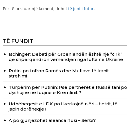
Për të postuar një koment, duhet
të jeni i futur
.
TË FUNDIT
Ischinger: Debati për Groenlandën është një “cirk”
që shpërqendron vëmendjen nga lufta në Ukrainë
Putini po i ofron Ramës dhe Mullave të Iranit
strehim!
Turpërim për Putinin: Pse partnerët e Rusisë tani po
dyshojnë në fuqinë e Kremlinit ?
Udhëheqësit e LDK po i kërkojnë njëri – tjetrit, të
japin dorëheqje !
A po gjunjëzohet aleanca Rusi – Serbi?