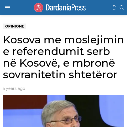
K
SWIT
Menu
SKIN
OPINIONE
Kosova me moslejimin
e referendumit serb
në Kosovë, e mbronë
sovranitetin shtetëror
5 years ago