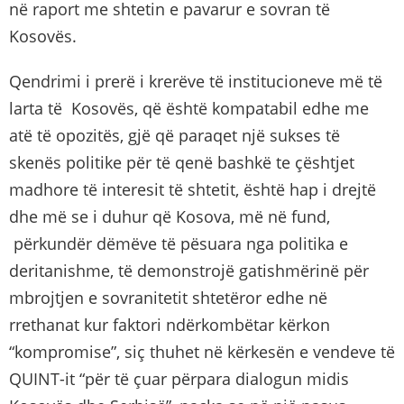
në raport me shtetin e pavarur e sovran të
Kosovës.
Qendrimi i prerë i krerëve të institucioneve më të
larta të Kosovës, që është kompatabil edhe me
atë të opozitës, gjë që paraqet një sukses të
skenës politike për të qenë bashkë te çështjet
madhore të interesit të shtetit, është hap i drejtë
dhe më se i duhur që Kosova, më në fund,
përkundër dëmëve të pësuara nga politika e
deritanishme, të demonstrojë gatishmërinë për
mbrojtjen e sovranitetit shtetëror edhe në
rrethanat kur faktori ndërkombëtar kërkon
“kompromise”, siç thuhet në kërkesën e vendeve të
QUINT-it “për të çuar përpara dialogun midis