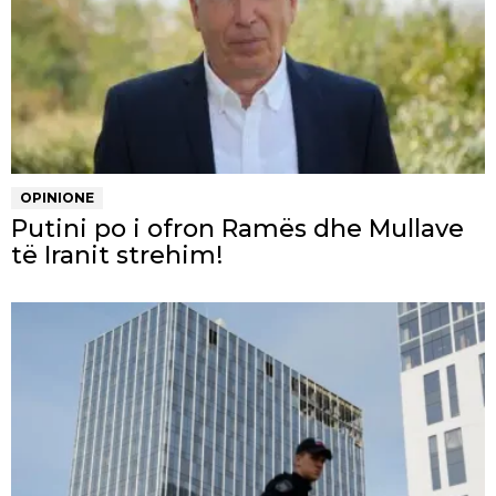
OPINIONE
Putini po i ofron Ramës dhe Mullave
të Iranit strehim!