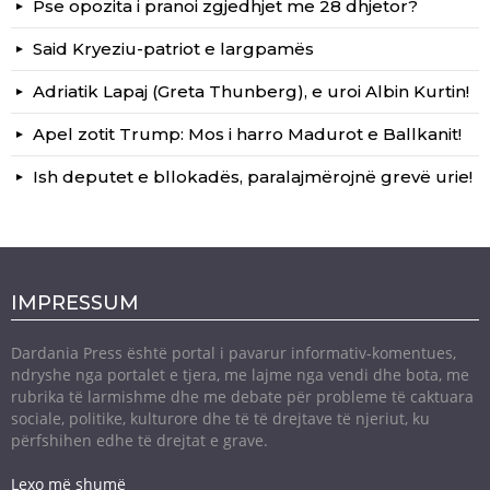
Pse opozita i pranoi zgjedhjet me 28 dhjetor?
Said Kryeziu-patriot e largpamës
Adriatik Lapaj (Greta Thunberg), e uroi Albin Kurtin!
Apel zotit Trump: Mos i harro Madurot e Ballkanit!
Ish deputet e bllokadës, paralajmërojnë grevë urie!
IMPRESSUM
Dardania Press është portal i pavarur informativ-komentues,
ndryshe nga portalet e tjera, me lajme nga vendi dhe bota, me
rubrika të larmishme dhe me debate për probleme të caktuara
sociale, politike, kulturore dhe të të drejtave të njeriut, ku
përfshihen edhe të drejtat e grave.
Lexo më shumë