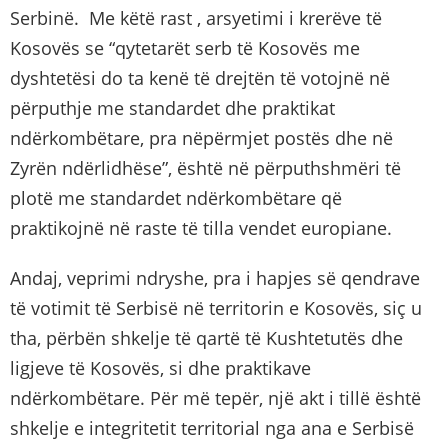
Serbinë. Me këtë rast , arsyetimi i krerëve të
Kosovës se “qytetarët serb të Kosovës me
dyshtetësi do ta kenë të drejtën të votojnë në
përputhje me standardet dhe praktikat
ndërkombëtare, pra nëpërmjet postës dhe në
Zyrën ndërlidhëse”, është në përputhshmëri të
plotë me standardet ndërkombëtare që
praktikojnë në raste të tilla vendet europiane.
Andaj, veprimi ndryshe, pra i hapjes së qendrave
të votimit të Serbisë në territorin e Kosovës, siç u
tha, përbën shkelje të qartë të Kushtetutës dhe
ligjeve të Kosovës, si dhe praktikave
ndërkombëtare. Për më tepër, një akt i tillë është
shkelje e integritetit territorial nga ana e Serbisë