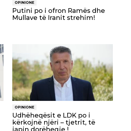
OPINIONE
Putini po i ofron Ramës dhe
Mullave të Iranit strehim!
OPINIONE
Udhëheqësit e LDK po i
kërkojnë njëri – tjetrit, të
japin dorëheqje !