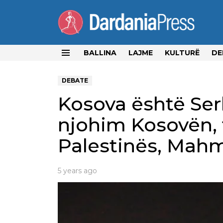
BALLINA
LAJME
KULTURË
DE
Menu
DEBATE
Kosova është Ser
njohim Kosovën, t
Palestinës, Mah
5 years ago