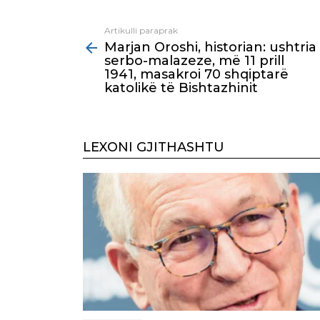
Artikulli paraprak
See
Marjan Oroshi, historian: ushtria
more
serbo-malazeze, më 11 prill
1941, masakroi 70 shqiptarë
katolikë të Bishtazhinit
LEXONI GJITHASHTU