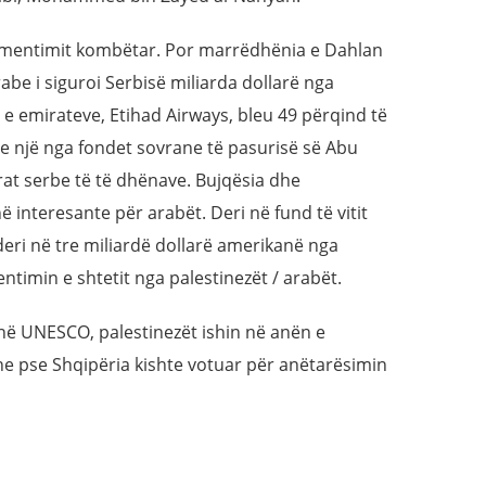
falimentimit kombëtar. Por marrëdhënia e Dahlan
be i siguroi Serbisë miliarda dollarë nga
 e emirateve, Etihad Airways, bleu 49 përqind të
he një nga fondet sovrane të pasurisë së Abu
at serbe të të dhënave. Bujqësia dhe
ë interesante për arabët. Deri në fund të vitit
deri në tre miliardë dollarë amerikanë nga
entimin e shtetit nga palestinezët / arabët.
në UNESCO, palestinezët ishin në anën e
e pse Shqipëria kishte votuar për anëtarësimin