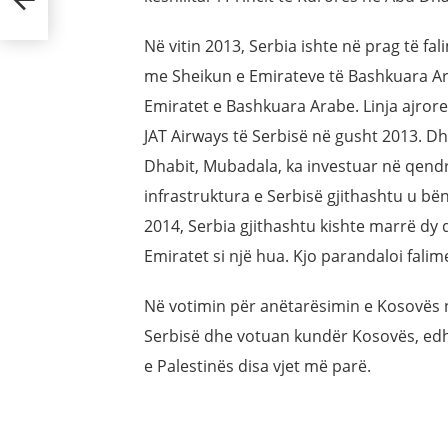
Në vitin 2013, Serbia ishte në prag të 
me Sheikun e Emirateve të Bashkuara Ara
Emiratet e Bashkuara Arabe. Linja ajrore
JAT Airways të Serbisë në gusht 2013. D
Dhabit, Mubadala, ka investuar në qendr
infrastruktura e Serbisë gjithashtu u bën
2014, Serbia gjithashtu kishte marrë dy 
Emiratet si një hua. Kjo parandaloi falim
Në votimin për anëtarësimin e Kosovës 
Serbisë dhe votuan kundër Kosovës, edh
e Palestinës disa vjet më parë.