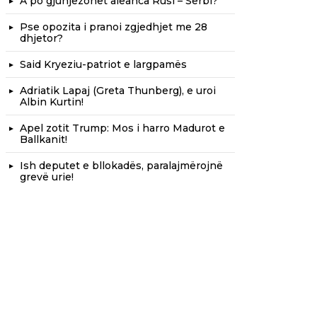
A po gjunjëzohet aleanca Rusi – Serbi?
Pse opozita i pranoi zgjedhjet me 28
dhjetor?
Said Kryeziu-patriot e largpamës
Adriatik Lapaj (Greta Thunberg), e uroi
Albin Kurtin!
Apel zotit Trump: Mos i harro Madurot e
Ballkanit!
Ish deputet e bllokadës, paralajmërojnë
grevë urie!