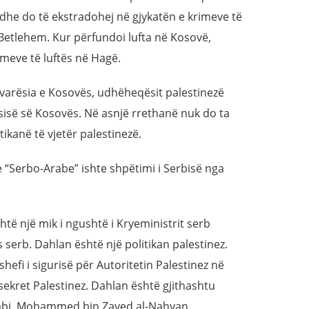
 dhe do të ekstradohej në gjykatën e krimeve të
ë Betlehem. Kur përfundoi lufta në Kosovë,
imeve të luftës në Hagë.
pavarësia e Kosovës, udhëheqësit palestinezë
ësisë së Kosovës. Në asnjë rrethanë nuk do ta
ikanë të vjetër palestinezë.
 “Serbo-Arabe” ishte shpëtimi i Serbisë nga
të një mik i ngushtë i Kryeministrit serb
serb. Dahlan është një politikan palestinez.
shefi i sigurisë për Autoritetin Palestinez në
sekret Palestinez. Dahlan është gjithashtu
Dhabi, Mohammed bin Zayed al-Nahyan.