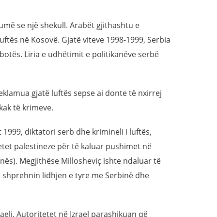
më se një shekull. Arabët gjithashtu e
uftës në Kosovë. Gjatë viteve 1998-1999, Serbia
otës. Liria e udhëtimit e politikanëve serbë
eklamua gjatë luftës sepse ai donte të nxirrej
kak të krimeve.
1999, diktatori serb dhe krimineli i luftës,
etet palestineze për të kaluar pushimet në
ës). Megjithëse Millosheviç ishte ndaluar të
ë shprehnin lidhjen e tyre me Serbinë dhe
raeli. Autoritetet në Izrael parashikuan që