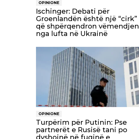
OPINIONE
Ischinger: Debati për
Groenlandën është një “cirk”
që shpërqendron vëmendjen
nga lufta në Ukrainë
OPINIONE
Turpërim për Putinin: Pse
partnerët e Rusisë tani po
dyshojnë në fuqinë e