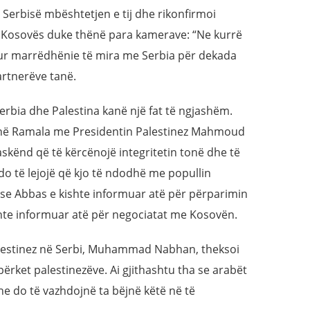
 Serbisë mbështetjen e tij dhe rikonfirmoi
e Kosovës duke thënë para kamerave: “Ne kurrë
ur marrëdhënie të mira me Serbia për dekada
artnerëve tanë.
Serbia dhe Palestina kanë një fat të ngjashëm.
p në Ramala me Presidentin Palestinez Mahmoud
 askënd që të kërcënojë integritetin tonë dhe të
do të lejojë që kjo të ndodhë me popullin
ha se Abbas e kishte informuar atë për përparimin
ishte informuar atë për negociatat me Kosovën.
alestinez në Serbi, Muhammad Nabhan, theksoi
përket palestinezëve. Ai gjithashtu tha se arabët
e do të vazhdojnë ta bëjnë këtë në të