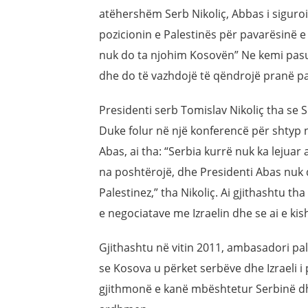
atëhershëm Serb Nikoliç, Abbas i siguroi
pozicionin e Palestinës për pavarësinë 
nuk do ta njohim Kosovën” Ne kemi pas
dhe do të vazhdojë të qëndrojë pranë p
Presidenti serb Tomislav Nikoliç tha se 
Duke folur në një konferencë për shty
Abas, ai tha: “Serbia kurrë nuk ka lejuar
na poshtërojë, dhe Presidenti Abas nuk 
Palestinez,” tha Nikoliç. Ai gjithashtu t
e negociatave me Izraelin dhe se ai e k
Gjithashtu në vitin 2011, ambasadori p
se Kosova u përket serbëve dhe Izraeli i 
gjithmonë e kanë mbështetur Serbinë dh