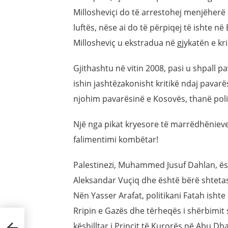
Millosheviçi do të arrestohej menjëherë
luftës, nëse ai do të përpiqej të ishte n
Millosheviç u ekstradua në gjykatën e kr
Gjithashtu në vitin 2008, pasi u shpall 
ishin jashtëzakonisht kritikë ndaj pavar
njohim pavarësinë e Kosovës, thanë polit
Një nga pikat kryesore të marrëdhënieve
falimentimi kombëtar!
Palestinezi, Muhammed Jusuf Dahlan, ësh
Aleksandar Vuçiq dhe është bërë shtetas 
Nën Yasser Arafat, politikani Fatah ishte 
Rripin e Gazës dhe tërheqës i shërbimit 
rbo-
këshilltar i Princit të Kurorës në Abu 
 70