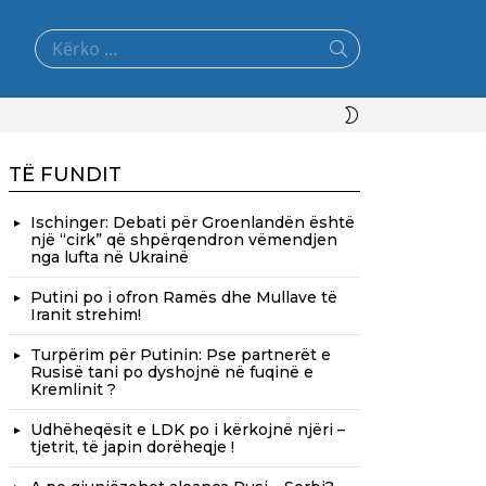
Search
for:
SWITCH
SKIN
TË FUNDIT
Ischinger: Debati për Groenlandën është
një “cirk” që shpërqendron vëmendjen
nga lufta në Ukrainë
Putini po i ofron Ramës dhe Mullave të
Iranit strehim!
Turpërim për Putinin: Pse partnerët e
Rusisë tani po dyshojnë në fuqinë e
Kremlinit ?
Udhëheqësit e LDK po i kërkojnë njëri –
tjetrit, të japin dorëheqje !