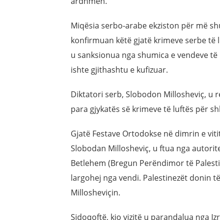
ardhmen.
Miqësia serbo-arabe ekziston për më shu
konfirmuan këtë gjatë krimeve serbe të l
u sanksionua nga shumica e vendeve të b
ishte gjithashtu e kufizuar.
Diktatori serb, Slobodon Millosheviç, u r
para gjykatës së krimeve të luftës për sh
Gjatë Festave Ortodokse në dimrin e vitit 
Slobodan Millosheviç, u ftua nga autorit
Betlehem (Bregun Perëndimor të Palestin
largohej nga vendi. Palestinezët donin t
Millosheviçin.
Sidoqoftë, kjo vizitë u parandalua nga Iz