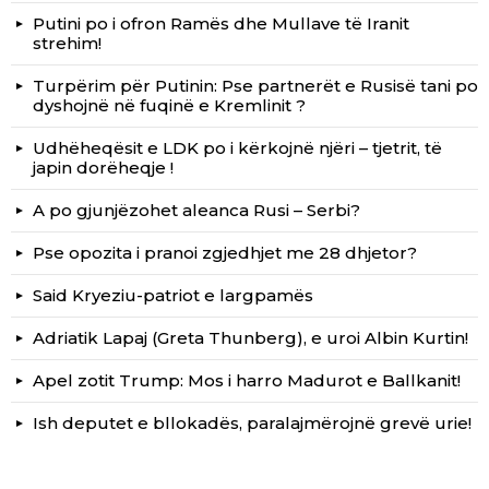
Putini po i ofron Ramës dhe Mullave të Iranit
strehim!
Turpërim për Putinin: Pse partnerët e Rusisë tani po
dyshojnë në fuqinë e Kremlinit ?
Udhëheqësit e LDK po i kërkojnë njëri – tjetrit, të
japin dorëheqje !
A po gjunjëzohet aleanca Rusi – Serbi?
Pse opozita i pranoi zgjedhjet me 28 dhjetor?
Said Kryeziu-patriot e largpamës
Adriatik Lapaj (Greta Thunberg), e uroi Albin Kurtin!
Apel zotit Trump: Mos i harro Madurot e Ballkanit!
Ish deputet e bllokadës, paralajmërojnë grevë urie!