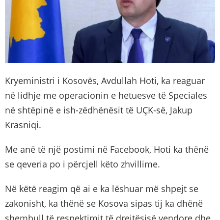
Kryeministri i Kosovës, Avdullah Hoti, ka reaguar
në lidhje me operacionin e hetuesve të Speciales
në shtëpinë e ish-zëdhënësit të UÇK-së, Jakup
Krasniqi.
Me anë të një postimi në Facebook, Hoti ka thënë
se qeveria po i përcjell këto zhvillime.
Në këtë reagim që ai e ka lëshuar më shpejt se
zakonisht, ka thënë se Kosova sipas tij ka dhënë
shembull të respektimit të drejtësisë vendore dhe