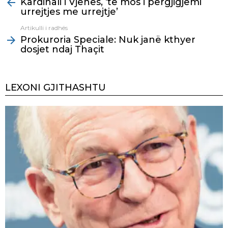
Kardinali i Vjenës, ‘tё mos i përgjigjemi
more
urrejtjes me urrejtje’
Artikulli i radhës
Prokuroria Speciale: Nuk janë kthyer
dosjet ndaj Thaçit
LEXONI GJITHASHTU