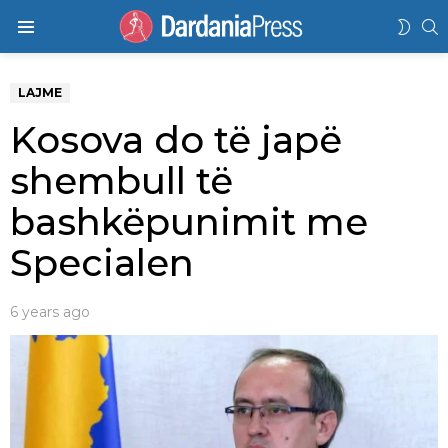
K
SWIT
Menu
SKIN
LAJME
Kosova do të japë
shembull të
bashkëpunimit me
Specialen
6 years ago