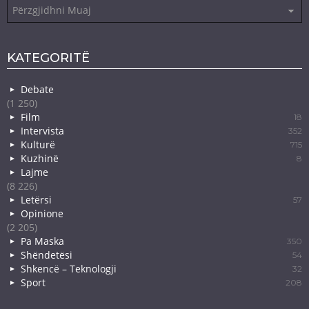
Arkiva
KATEGORITË
Debate
(1 250)
Film
18
Intervista
352
Kulturë
715
Kuzhinë
8
Lajme
(8 226)
Letërsi
57
Opinione
(2 205)
Pa Maska
350
Shëndetësi
54
Shkencë – Teknologji
32
Sport
208