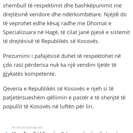
shembull të respektimit dhe bashkëpunimit me
drejtësinë̈ vendore dhe ndërkombëtare. Njëjtë̈ do
të veprohet edhe kësaj radhe me Dhomat e
Specializuara në Hagë, të cilat janë pjesë e sistemit
të drejtësisë të Republikës së Kosovës.
Prezumimi i pafajësisë duhet të respektohet në
çdo rast përderisa nuk ka një vendim tjetër të
gjykatës kompetente.
Qeveria e Republikës së Kosovës e njeh si të
patjetërsueshëm qëllimin e pastër e të shenjtë të
popullit të Kosovës në luftën për liri.
Artikulli paraprak
See