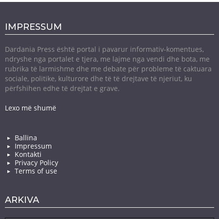
IMPRESSUM
Dardania Press është portal i pavarur informativ-komentues,
ndryshe nga portalet e tjera, me lajme nga vendi dhe bota, me
rubrika të larmishme dhe me debate për probleme të caktuara
sociale, politike, kulturore dhe të të drejtave të njeriut, ku
përfshihen edhe të drejtat e grave.
Lexo më shumë
Ballina
Impressum
Kontakti
Privacy Policy
Terms of use
ARKIVA