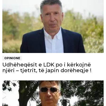
OPINIONE
Udhëheqësit e LDK po i kërkojnë
njëri – tjetrit, të japin dorëheqje !