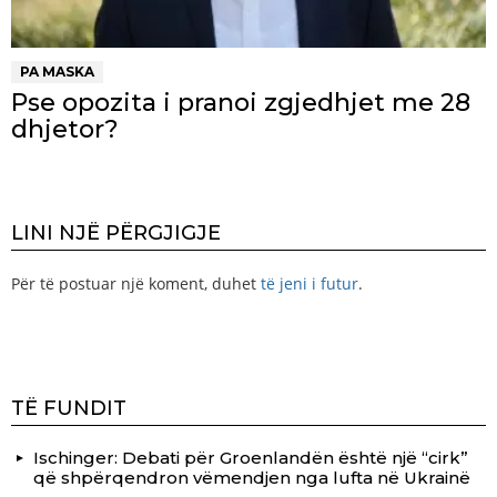
PA MASKA
Pse opozita i pranoi zgjedhjet me 28
dhjetor?
LINI NJË PËRGJIGJE
Për të postuar një koment, duhet
të jeni i futur
.
TË FUNDIT
Ischinger: Debati për Groenlandën është një “cirk”
që shpërqendron vëmendjen nga lufta në Ukrainë