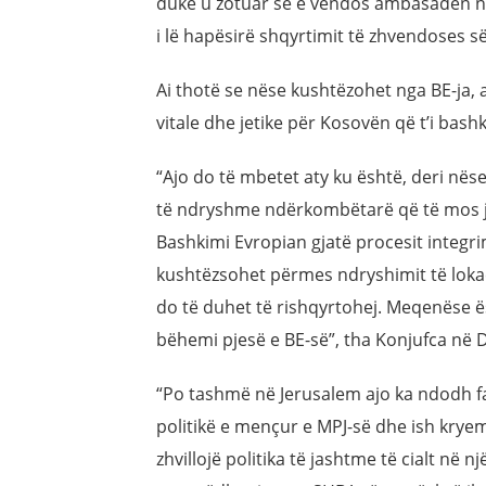
duke u zotuar se e vendos ambasadën në 
i lë hapësirë shqyrtimit të zhvendoses së
Ai thotë se nëse kushtëzohet nga BE-ja, 
vitale dhe jetike për Kosovën që t’i bas
“Ajo do të mbetet aty ku është, deri në
të ndryshme ndërkombëtarë që të mos j
Bashkimi Evropian gjatë procesit integr
kushtëzsohet përmes ndryshimit të lok
do të duhet të rishqyrtohej. Meqenëse ës
bëhemi pjesë e BE-së”, tha Konjufca në
“Po tashmë në Jerusalem ajo ka ndodh fa
politikë e mençur e MPJ-së dhe ish kryemi
zhvillojë politika të jashtme të cialt në 