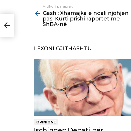
Artikulli paraprak
See
Gashi: Xhamajka e ndali njohjen
more
pasi Kurti prishi raportet me
i
ShBA-në
LEXONI GJITHASHTU
OPINIONE
Ischinger: Debati për