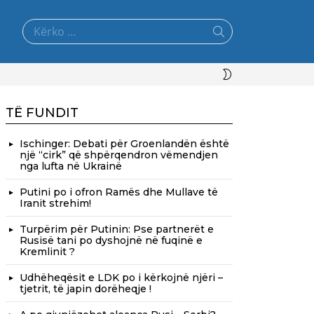
Search
for:
SWITCH
SKIN
TË FUNDIT
Ischinger: Debati për Groenlandën është
një “cirk” që shpërqendron vëmendjen
nga lufta në Ukrainë
Putini po i ofron Ramës dhe Mullave të
Iranit strehim!
Turpërim për Putinin: Pse partnerët e
Rusisë tani po dyshojnë në fuqinë e
Kremlinit ?
Udhëheqësit e LDK po i kërkojnë njëri –
tjetrit, të japin dorëheqje !