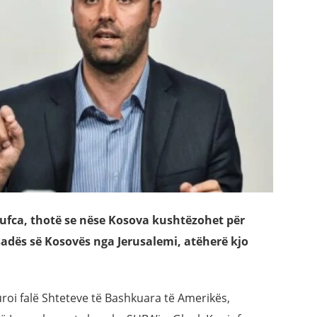
njufca, thotë se nëse Kosova kushtëzohet për
dës së Kosovës nga Jerusalemi, atëherë kjo
uroi falë Shteteve të Bashkuara të Amerikës,