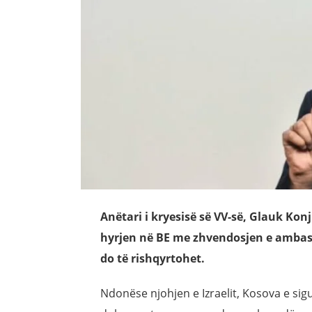
Anëtari i kryesisë së VV-së, Glauk Ko
hyrjen në BE me zhvendosjen e ambasa
do të rishqyrtohet.
Ndonëse njohjen e Izraelit, Kosova e sig