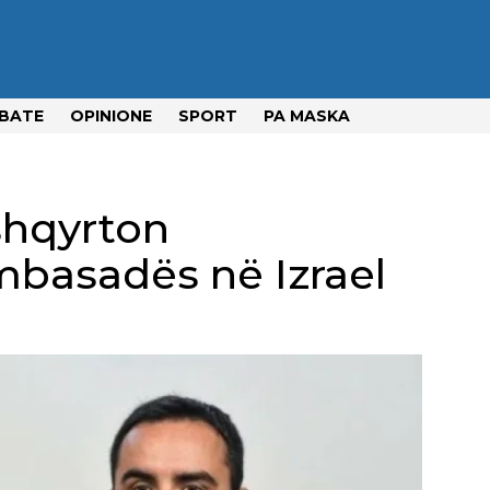
BATE
OPINIONE
SPORT
PA MASKA
shqyrton
mbasadës në Izrael