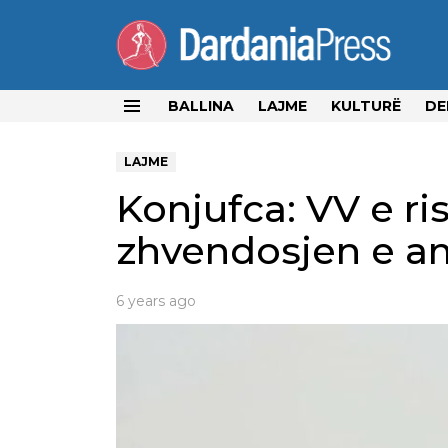
BALLINA
LAJME
KULTURË
DE
Menu
LAJME
Konjufca: VV e ri
zhvendosjen e a
6 years ago