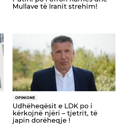
Mullave të Iranit strehim!
OPINIONE
Udhëheqësit e LDK po i
kërkojnë njëri – tjetrit, të
japin dorëheqje !