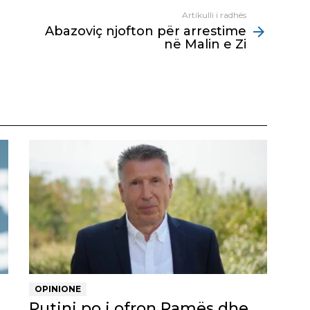
Artikulli i radhës
Abazoviç njofton për arrestime
në Malin e Zi
OPINIONE
Putini po i ofron Ramës dhe