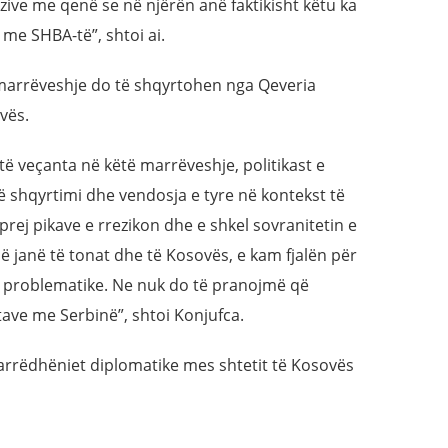
ive me qenë se në njërën anë faktikisht këtu ka
 me SHBA-të”, shtoi ai.
 marrëveshje do të shqyrtohen nga Qeveria
ovës.
 të veçanta në këtë marrëveshje, politikast e
ë shqyrtimi dhe vendosja e tyre në kontekst të
prej pikave e rrezikon dhe e shkel sovranitetin e
 janë të tonat dhe të Kosovës, e kam fjalën për
më problematike. Ne nuk do të pranojmë që
tave me Serbinë”, shtoi Konjufca.
arrëdhëniet diplomatike mes shtetit të Kosovës