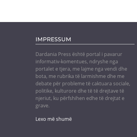
IMPRESSUM
Dardania Press është portal i pavarur
informativ-komentues, ndryshe nga
portalet e tjera, me lajme nga vendi dhe
bota, me rubrika të larmishme dhe me
debate për probleme të caktuara sociale,
politike, kulturore dhe të të drejtave të
njeriut, ku përfshihen edhe të drejtat e
grave.
Lexo më shumë