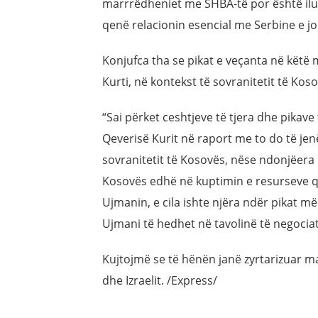
marrrëdheniet me SHBA-të por është iluz
qenë relacionin esencial me Serbine e jo
Konjufca tha se pikat e veçanta në këtë
Kurti, në kontekst të sovranitetit të Kos
“Sai përket ceshtjeve të tjera dhe pikave
Qeverisë Kurit në raport me to do të jen
sovranitetit të Kosovës, nëse ndonjëera 
Kosovës edhë në kuptimin e resurseve që
Ujmanin, e cila ishte njëra ndër pikat 
Ujmani të hedhet në tavolinë të negocia
Kujtojmë se të hënën janë zyrtarizuar m
dhe Izraelit. /Express/