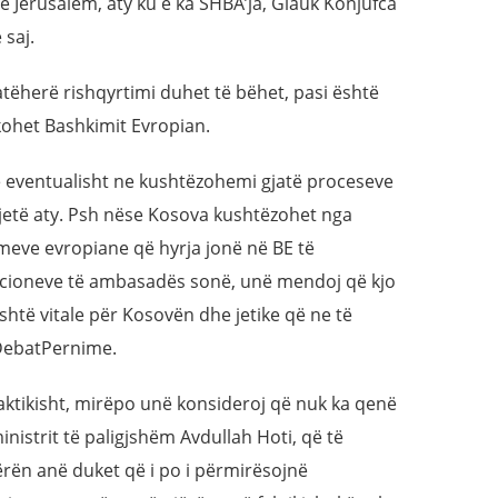
Jerusalem, aty ku e ka SHBA’ja, Glauk Konjufca
 saj.
atëherë rishqyrtimi duhet të bëhet, pasi është
hkohet Bashkimit Evropian.
se eventualisht ne kushtëzohemi gjatë proceseve
etë aty. Psh nëse Kosova kushtëzohet nga
imeve evropiane që hyrja jonë në BE të
acioneve të ambasadës sonë, unë mendoj që kjo
htë vitale për Kosovën dhe jetike që ne të
 DebatPernime.
ktikisht, mirëpo unë konsideroj që nuk ka qenë
nistrit të paligjshëm Avdullah Hoti, që të
njërën anë duket që i po i përmirësojnë