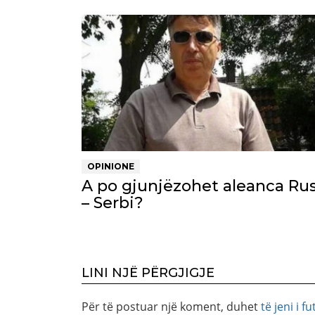
OPINIONE
A po gjunjëzohet aleanca Rus
– Serbi?
LINI NJË PËRGJIGJE
Për të postuar një koment, duhet
të jeni i fu