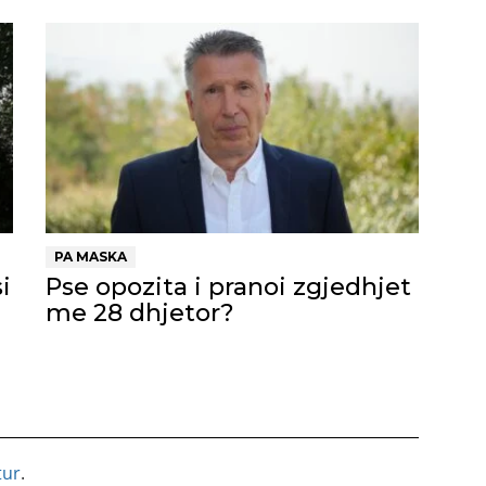
PA MASKA
i
Pse opozita i pranoi zgjedhjet
me 28 dhjetor?
tur
.