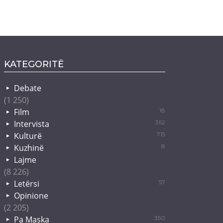
KATEGORITË
Debate
(1 250)
Film
18
Intervista
352
Kulturë
715
Kuzhinë
8
Lajme
(8 226)
Letërsi
57
Opinione
(2 205)
Pa Maska
350