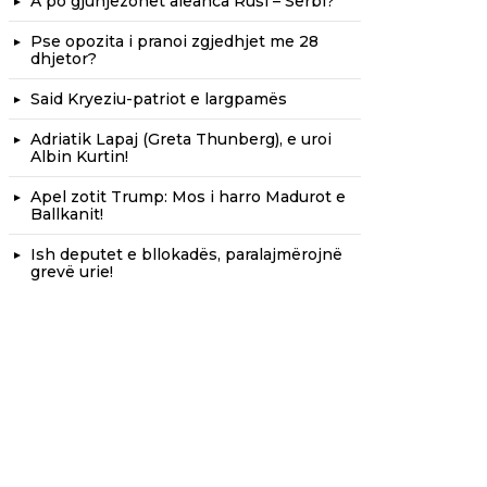
A po gjunjëzohet aleanca Rusi – Serbi?
Pse opozita i pranoi zgjedhjet me 28
dhjetor?
Said Kryeziu-patriot e largpamës
Adriatik Lapaj (Greta Thunberg), e uroi
Albin Kurtin!
Apel zotit Trump: Mos i harro Madurot e
Ballkanit!
Ish deputet e bllokadës, paralajmërojnë
grevë urie!