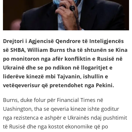
Drejtori i Agjencisë Qendrore të Inteligjencës
së SHBA, William Burns tha të shtunën se Kina
po monitoron nga afër konfliktin e Rusisë në
Ukrainë dhe se po ndikon në llogaritjet e
liderëve kinezë mbi Tajvanin, ishullin e
vetëqeverisur që pretendohet nga Pekini.
Burns, duke folur për Financial Times në
Uashington, tha se qeveria kineze ishte goditur
nga rezistenca e ashpër e Ukrainës ndaj pushtimit
të Rusisë dhe nga kostot ekonomike që po