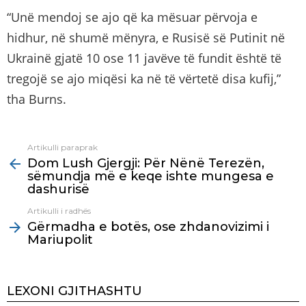
“Unë mendoj se ajo që ka mësuar përvoja e
hidhur, në shumë mënyra, e Rusisë së Putinit në
Ukrainë gjatë 10 ose 11 javëve të fundit është të
tregojë se ajo miqësi ka në të vërtetë disa kufij,”
tha Burns.
Artikulli paraprak
See
Dom Lush Gjergji: Për Nënë Terezën,
more
sëmundja më e keqe ishte mungesa e
dashurisë
Artikulli i radhës
Gërmadha e botës, ose zhdanovizimi i
Mariupolit
LEXONI GJITHASHTU