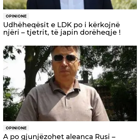
OPINIONE
Udhëheqësit e LDK po i kërkojnë
njëri – tjetrit, të japin dorëheqje !
OPINIONE
A po gjunjëzohet aleanca Rusi –