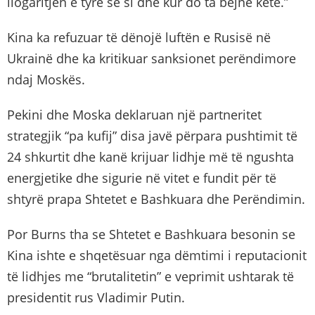
llogaritjen e tyre se si dhe kur do ta bëjnë këtë.”
Kina ka refuzuar të dënojë luftën e Rusisë në
Ukrainë dhe ka kritikuar sanksionet perëndimore
ndaj Moskës.
Pekini dhe Moska deklaruan një partneritet
strategjik “pa kufij” disa javë përpara pushtimit të
24 shkurtit dhe kanë krijuar lidhje më të ngushta
energjetike dhe sigurie në vitet e fundit për të
shtyrë prapa Shtetet e Bashkuara dhe Perëndimin.
Por Burns tha se Shtetet e Bashkuara besonin se
Kina ishte e shqetësuar nga dëmtimi i reputacionit
të lidhjes me “brutalitetin” e veprimit ushtarak të
presidentit rus Vladimir Putin.