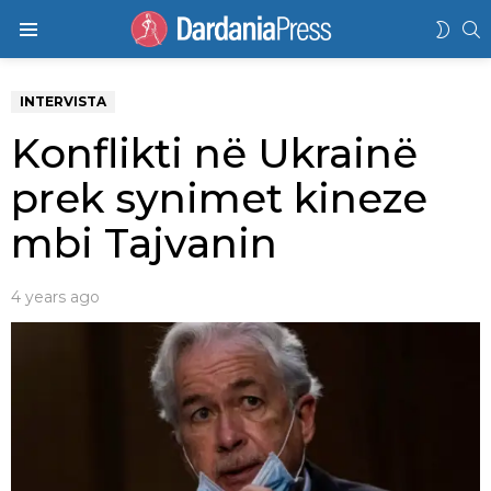
K
SWIT
Menu
SKIN
INTERVISTA
Konflikti në Ukrainë
prek synimet kineze
mbi Tajvanin
4 years ago