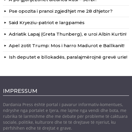
Pse opozita i pranoi zgjedhjet me 28 dhjetor?
Said Kryeziu-patriot e largpamës
Adriatik Lapaj (Greta Thunberg), e uroi Albin Kurtin!
Apel zotit Trump: Mos i harro Madurot e Ballkanit!
Ish deputet e bllokadës, paralajmërojnë grevë urie!
IMPRESSUM
Dardania Press është portal i pavarur informativ-komentues,
ndryshe nga portalet e tjera, me lajme nga vendi dhe bota, me
rubrika të larmishme dhe me debate për probleme të caktuara
sociale, politike, kulturore dhe të të drejtave të njeriut, ku
përfshihen edhe të drejtat e grave.