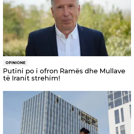
OPINIONE
Putini po i ofron Ramës dhe Mullave
të Iranit strehim!