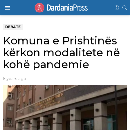
K
SWIT
Menu
SKIN
DEBATE
Komuna e Prishtinës
kërkon modalitete në
kohë pandemie
6 years ago