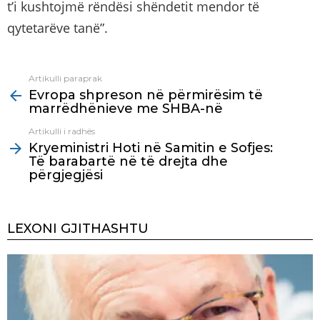
t’i kushtojmë rëndësi shëndetit mendor të
qytetarëve tanë”.
Artikulli paraprak
See
Evropa shpreson në përmirësim të
more
marrëdhënieve me SHBA-në
Artikulli i radhës
Kryeministri Hoti në Samitin e Sofjes:
Të barabartë në të drejta dhe
përgjegjësi
LEXONI GJITHASHTU