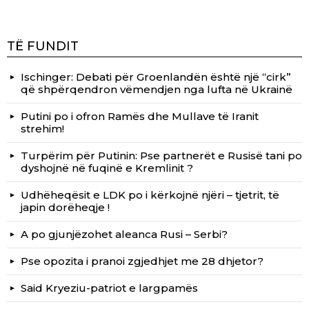
TË FUNDIT
Ischinger: Debati për Groenlandën është një “cirk”
që shpërqendron vëmendjen nga lufta në Ukrainë
Putini po i ofron Ramës dhe Mullave të Iranit
strehim!
Turpërim për Putinin: Pse partnerët e Rusisë tani po
dyshojnë në fuqinë e Kremlinit ?
Udhëheqësit e LDK po i kërkojnë njëri – tjetrit, të
japin dorëheqje !
A po gjunjëzohet aleanca Rusi – Serbi?
Pse opozita i pranoi zgjedhjet me 28 dhjetor?
Said Kryeziu-patriot e largpamës