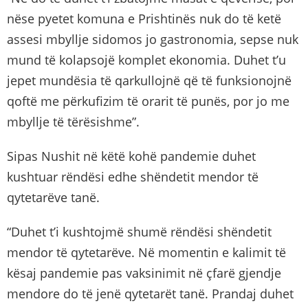
nëse pyetet komuna e Prishtinës nuk do të ketë
assesi mbyllje sidomos jo gastronomia, sepse nuk
mund të kolapsojë komplet ekonomia. Duhet t’u
jepet mundësia të qarkullojnë që të funksionojnë
qoftë me përkufizim të orarit të punës, por jo me
mbyllje të tërësishme”.
Sipas Nushit në këtë kohë pandemie duhet
kushtuar rëndësi edhe shëndetit mendor të
qytetarëve tanë.
“Duhet t’i kushtojmë shumë rëndësi shëndetit
mendor të qytetarëve. Në momentin e kalimit të
kësaj pandemie pas vaksinimit në çfarë gjendje
mendore do të jenë qytetarët tanë. Prandaj duhet