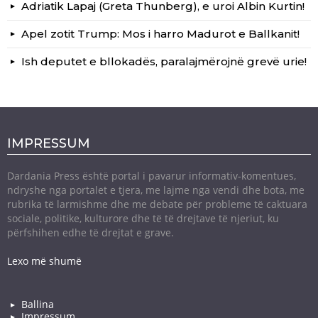
Adriatik Lapaj (Greta Thunberg), e uroi Albin Kurtin!
Apel zotit Trump: Mos i harro Madurot e Ballkanit!
Ish deputet e bllokadës, paralajmërojnë grevë urie!
IMPRESSUM
Dardania Press është portal i pavarur informativ-komentues,
ndryshe nga portalet e tjera, me lajme nga vendi dhe bota, me
rubrika të larmishme dhe me debate për probleme të caktuara
sociale, politike, kulturore dhe të të drejtave të njeriut, ku
përfshihen edhe të drejtat e grave.
Lexo më shumë
Ballina
Impressum