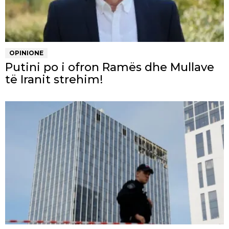
OPINIONE
Putini po i ofron Ramës dhe Mullave
të Iranit strehim!