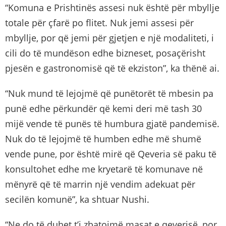
“Komuna e Prishtinës assesi nuk është për mbyllje
totale për çfarë po flitet. Nuk jemi assesi për
mbyllje, por që jemi për gjetjen e një modaliteti, i
cili do të mundëson edhe bizneset, posaçërisht
pjesën e gastronomisë që të ekziston”, ka thënë ai.
“Nuk mund të lejojmë që punëtorët të mbesin pa
punë edhe përkundër që kemi deri më tash 30
mijë vende të punës të humbura gjatë pandemisë.
Nuk do të lejojmë të humben edhe më shumë
vende pune, por është mirë që Qeveria së paku të
konsultohet edhe me kryetarë të komunave në
mënyrë që të marrin një vendim adekuat për
secilën komunë”, ka shtuar Nushi.
“Ne do të duhet t’i zbatojmë masat e qeverisë, por