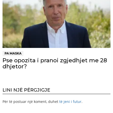
PA MASKA
Pse opozita i pranoi zgjedhjet me 28
dhjetor?
LINI NJË PËRGJIGJE
Për të postuar një koment, duhet
të jeni i futur
.