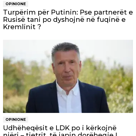
OPINIONE
Turpërim për Putinin: Pse partnerët e
Rusisë tani po dyshojnë në fuqinë e
Kremlinit ?
OPINIONE
Udhëheqësit e LDK po i kërkojnë
njëri – tjetrit, të japin dorëheqje !