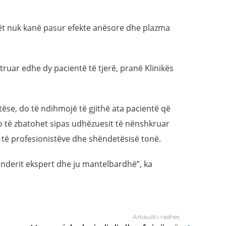
tët nuk kanë pasur efekte anësore dhe plazma
truar edhe dy pacientë të tjerë, pranë Klinikës
ëse, do të ndihmojë të gjithë ata pacientë që
 do të zbatohet sipas udhëzuesit të nënshkruar
t të profesionistëve dhe shëndetësisë tonë.
inderit ekspert dhe ju mantelbardhë”, ka
Artikulli i radhës