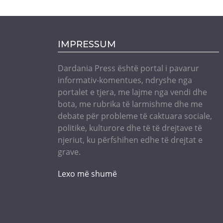
IMPRESSUM
Dardania Press është portal i pavarur
informativ-komentues, ndryshe nga
portalet e tjera, me lajme nga vendi dhe
bota, me rubrika të larmishme dhe me
debate për probleme të caktuara sociale,
politike, kulturore dhe të të drejtave të
njeriut, ku përfshihen edhe të drejtat e
grave.
Lexo më shumë