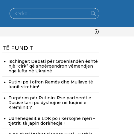
Search
for:
SWITCH
SKIN
TË FUNDIT
Ischinger: Debati për Groenlandën është
një “cirk” që shpërqendron vëmendjen
nga lufta në Ukrainë
Putini po i ofron Ramës dhe Mullave të
Iranit strehim!
Turpërim për Putinin: Pse partnerët e
Rusisë tani po dyshojnë në fuqinë e
Kremlinit ?
Udhëheqësit e LDK po i kërkojnë njëri –
tjetrit, të japin dorëheqje !