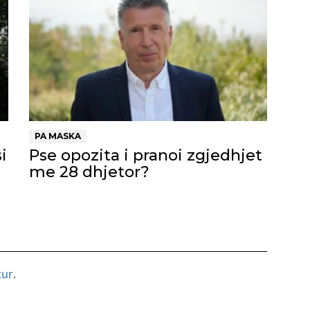
PA MASKA
i
Pse opozita i pranoi zgjedhjet
me 28 dhjetor?
tur
.