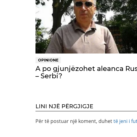
OPINIONE
A po gjunjëzohet aleanca Rus
– Serbi?
LINI NJË PËRGJIGJE
Për të postuar një koment, duhet
të jeni i fu