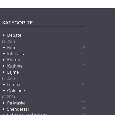
KATEGORITË
Debate
(1 250)
Film
18
Intervista
352
Kulturë
715
Kuzhinë
8
Lajme
(8 226)
Letërsi
57
Opinione
(2 205)
Pa Maska
350
Shëndetësi
54
32