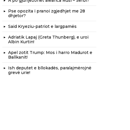
A po gjunjëzohet aleanca Rusi – Serbi?
Pse opozita i pranoi zgjedhjet me 28
dhjetor?
Said Kryeziu-patriot e largpamës
Adriatik Lapaj (Greta Thunberg), e uroi
Albin Kurtin!
Apel zotit Trump: Mos i harro Madurot e
Ballkanit!
Ish deputet e bllokadës, paralajmërojnë
grevë urie!