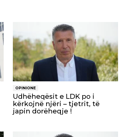
OPINIONE
Udhëheqësit e LDK po i
kërkojnë njëri – tjetrit, të
japin dorëheqje !