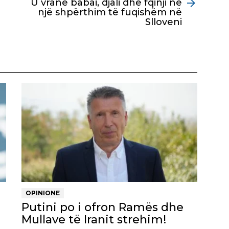
U vranë babai, djali dhe fqinji në
një shpërthim të fuqishëm në
Slloveni
OPINIONE
Putini po i ofron Ramës dhe
Mullave të Iranit strehim!