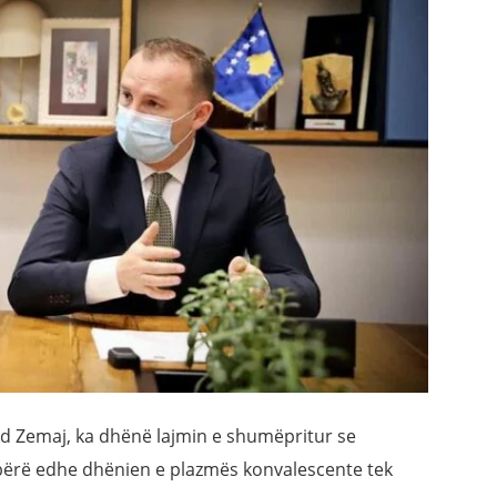
nd Zemaj, ka dhënë lajmin e shumëpritur se
a bërë edhe dhënien e plazmës konvalescente tek