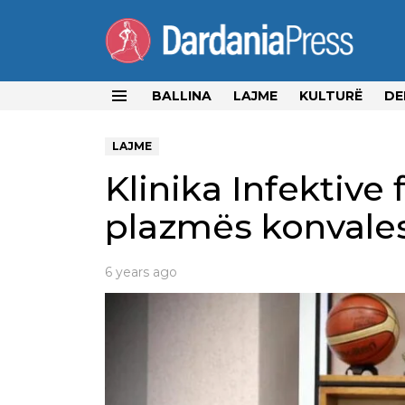
BALLINA
LAJME
KULTURË
DE
Menu
LAJME
Klinika Infektive 
plazmës konvale
6 years ago