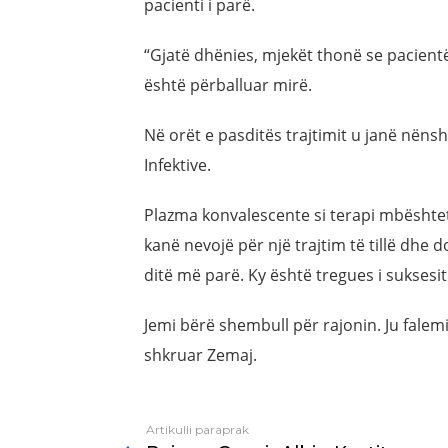
pacienti i parë.
“Gjatë dhënies, mjekët thonë se pacien
është përballuar mirë.
Në orët e pasditës trajtimit u janë nënsh
Infektive.
Plazma konvalescente si terapi mbështet
kanë nevojë për një trajtim të tillë dhe
ditë më parë. Ky është tregues i suksesi
Jemi bërë shembull për rajonin. Ju falem
shkruar Zemaj.
Artikulli paraprak
See