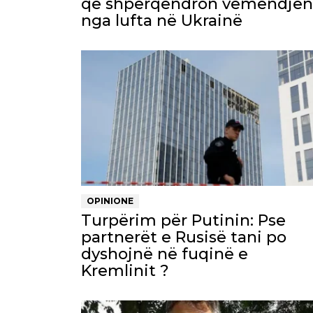
që shpërqendron vëmendjen
nga lufta në Ukrainë
OPINIONE
Turpërim për Putinin: Pse
partnerët e Rusisë tani po
dyshojnë në fuqinë e
Kremlinit ?