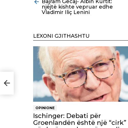
Bajram Gecaj- Albin Kurtit:
more
njëjtë kishte vepruar edhe
Vladimir Iliç Lenini
LEXONI GJITHASHTU
ishte
OPINIONE
Ischinger: Debati për
Groenlandën është një “cirk”