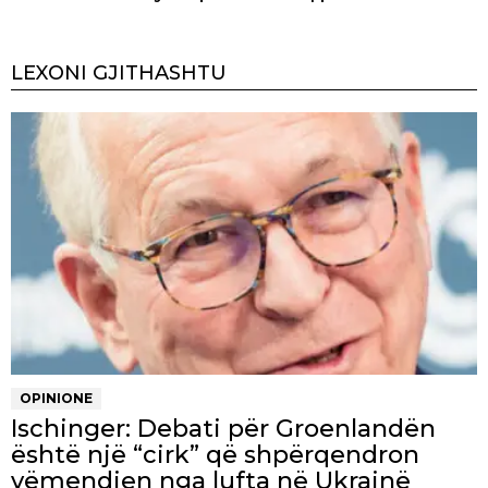
LEXONI GJITHASHTU
OPINIONE
Ischinger: Debati për Groenlandën
është një “cirk” që shpërqendron
vëmendjen nga lufta në Ukrainë