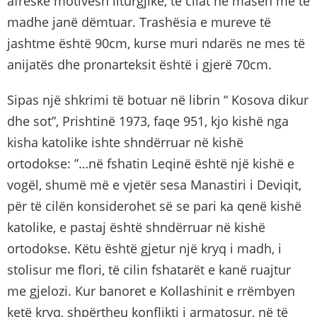
afreske motivesh liturgjike, të cilat në masën me të
madhe janë dëmtuar. Trashësia e mureve të
jashtme është 90cm, kurse muri ndarës ne mes të
anijatës dhe pronarteksit është i gjerë 70cm.
Sipas një shkrimi të botuar në librin “ Kosova dikur
dhe sot”, Prishtinë 1973, faqe 951, kjo kishë nga
kisha katolike ishte shndërruar në kishë
ortodokse: ”…në fshatin Leqinë është një kishë e
vogël, shumë më e vjetër sesa Manastiri i Deviqit,
për të cilën konsiderohet së se pari ka qenë kishë
katolike, e pastaj është shndërruar në kishë
ortodokse. Këtu është gjetur një kryq i madh, i
stolisur me flori, të cilin fshatarët e kanë ruajtur
me gjelozi. Kur banoret e Kollashinit e rrëmbyen
ketë kryq, shpërtheu konflikti i armatosur, në të