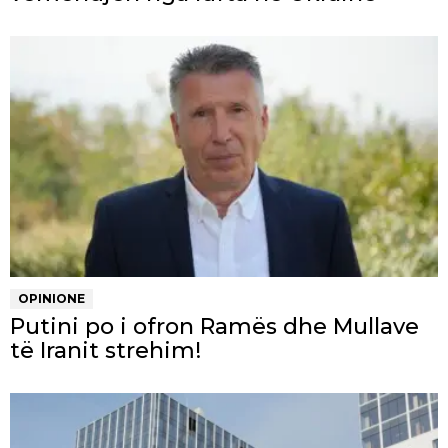
OPINIONE
Putini po i ofron Ramës dhe Mullave
të Iranit strehim!