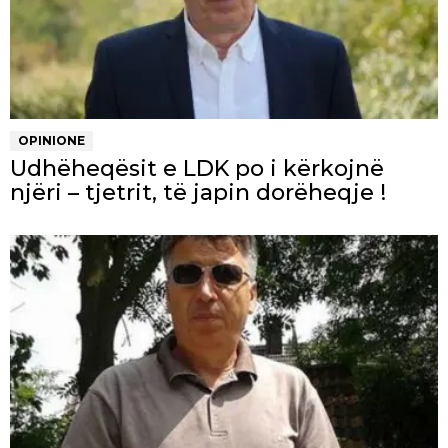
OPINIONE
Udhëheqësit e LDK po i kërkojnë
njëri – tjetrit, të japin dorëheqje !