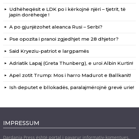
Udhëheqësit e LDK po i kërkojnë njëri – tjetrit, të
japin dorëheqje !
A po gjunjëzohet aleanca Rusi – Serbi?
Pse opozita i pranoi zgjedhjet me 28 dhjetor?
Said Kryeziu-patriot e largpamës
Adriatik Lapaj (Greta Thunberg), e uroi Albin Kurtin!
Apel zotit Trump: Mos i harro Madurot e Ballkanit!
Ish deputet e bllokadës, paralajmërojnë grevë urie!
IMPRESSUM
Dardania Press është portal i pavarur informativ-komentues,