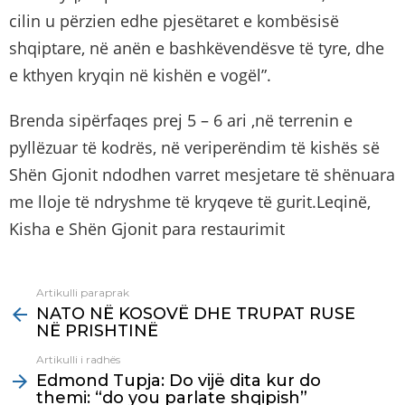
cilin u përzien edhe pjesëtaret e kombësisë
shqiptare, në anën e bashkëvendësve të tyre, dhe
e kthyen kryqin në kishën e vogël”.
Brenda sipërfaqes prej 5 – 6 ari ,në terrenin e
pyllëzuar të kodrës, në veriperëndim të kishës së
Shën Gjonit ndodhen varret mesjetare të shënuara
me lloje të ndryshme të kryqeve të gurit.Leqinë,
Kisha e Shën Gjonit para restaurimit
Artikulli paraprak
See
NATO NË KOSOVË DHE TRUPAT RUSE
more
NË PRISHTINË
Artikulli i radhës
Edmond Tupja: Do vijë dita kur do
themi: “do you parlate shqipish”