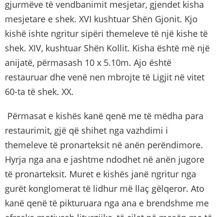
gjurmëve të vendbanimit mesjetar, gjendet kisha
mesjetare e shek. XVI kushtuar Shën Gjonit. Kjo
kishë ishte ngritur sipëri themeleve të një kishe të
shek. XIV, kushtuar Shën Kollit. Kisha është më një
anijatë, përmasash 10 x 5.10m. Ajo është
restauruar dhe venë nen mbrojte të Ligjit në vitet
60-ta të shek. XX.
Përmasat e kishës kanë qenë me të mëdha para
restaurimit, gjë që shihet nga vazhdimi i
themeleve të pronarteksit në anën perëndimore.
Hyrja nga ana e jashtme ndodhet në anën jugore
të pronarteksit. Muret e kishës janë ngritur nga
gurët konglomerat të lidhur më llaç gëlqeror. Ato
kanë qenë të pikturuara nga ana e brendshme me