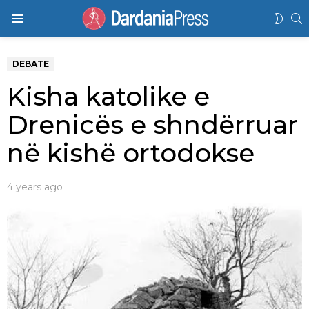
K
SWIT
Menu
SKIN
DEBATE
Kisha katolike e
Drenicës e shndërruar
në kishë ortodokse
4 years ago