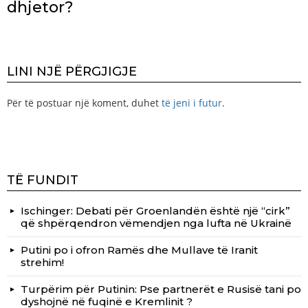
dhjetor?
LINI NJË PËRGJIGJE
Për të postuar një koment, duhet
të jeni i futur
.
TË FUNDIT
Ischinger: Debati për Groenlandën është një “cirk”
që shpërqendron vëmendjen nga lufta në Ukrainë
Putini po i ofron Ramës dhe Mullave të Iranit
strehim!
Turpërim për Putinin: Pse partnerët e Rusisë tani po
dyshojnë në fuqinë e Kremlinit ?