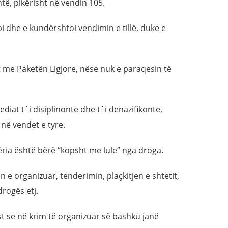
të, pikërisht në vendin 105.
 dhe e kundërshtoi vendimin e tillë, duke e
t me Paketën Ligjore, nëse nuk e paraqesin të
at t´i disiplinonte dhe t´i denazifikonte,
 në vendet e tyre.
ria është bërë “kopsht me lule” nga droga.
 e organizuar, tenderimin, plaçkitjen e shtetit,
drogës etj.
st se në krim të organizuar së bashku janë