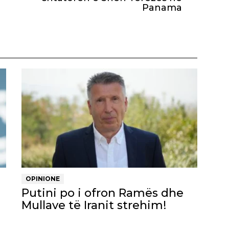
Panama
OPINIONE
Putini po i ofron Ramës dhe
Mullave të Iranit strehim!