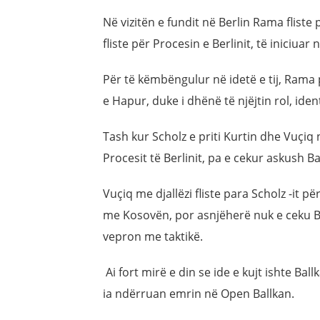
Në vizitën e fundit në Berlin Rama fliste
fliste për Procesin e Berlinit, të iniciuar
Për të këmbëngulur në idetë e tij, Rama 
e Hapur, duke i dhënë të njëjtin rol, ident
Tash kur Scholz e priti Kurtin dhe Vuçiq n
Procesit të Berlinit, pa e cekur askush 
Vuçiq me djallëzi fliste para Scholz -it
me Kosovën, por asnjëherë nuk e ceku B
vepron me taktikë.
Ai fort mirë e din se ide e kujt ishte B
ia ndërruan emrin në Open Ballkan.