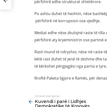
përfshirë edhe strukturat shtetërore.
Po ashtu duhet të heshtin, nëse bashkëp
përfshirë në korrupsion ose vjedhje.
Mediat edhe nëse zbulojnë raste të tilla 
përfshirë aty kryeministrin ose partinë e t
Rasti mund të ndryshoi, nëse në raste të
këtë rast duhet të jenë të zëshme dhe ta
të kërkohet përgjegjësi nga partia e tyre.
Rroftë Paketa ligjore e Ramës, për denaz
Artikulli paraprak
See
Kuvendi i parë i Lidhjes
more
Demokratike të Kosovës