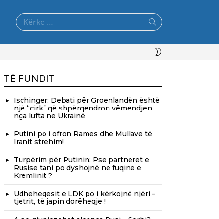
Search
for:
SWITCH
SKIN
TË FUNDIT
Ischinger: Debati për Groenlandën është
një “cirk” që shpërqendron vëmendjen
nga lufta në Ukrainë
Putini po i ofron Ramës dhe Mullave të
Iranit strehim!
Turpërim për Putinin: Pse partnerët e
Rusisë tani po dyshojnë në fuqinë e
Kremlinit ?
Udhëheqësit e LDK po i kërkojnë njëri –
tjetrit, të japin dorëheqje !