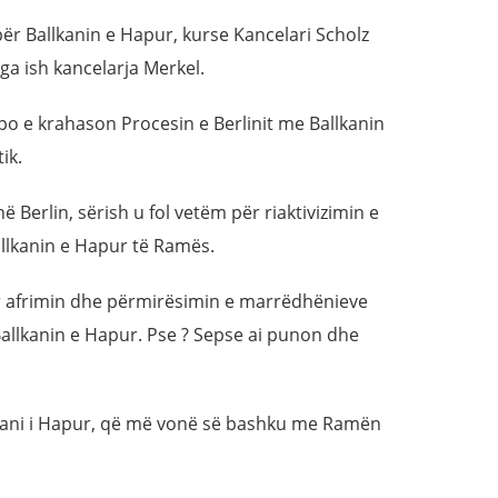
 për Ballkanin e Hapur, kurse Kancelari Scholz
 nga ish kancelarja Merkel.
po e krahason Procesin e Berlinit me Ballkanin
ik.
ë Berlin, sërish u fol vetëm për riaktivizimin e
Ballkanin e Hapur të Ramës.
 për afrimin dhe përmirësimin e marrëdhënieve
allkanin e Hapur. Pse ? Sepse ai punon dhe
allkani i Hapur, që më vonë së bashku me Ramën