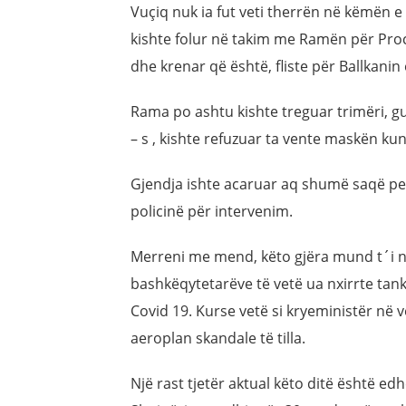
Vuçiq nuk ia fut veti therrën në këmën 
kishte folur në takim me Ramën për Proce
dhe krenar që është, fliste për Ballkanin
Rama po ashtu kishte treguar trimëri, g
– s , kishte refuzuar ta vente maskën ku
Gjendja ishte acaruar aq shumë saqë pers
policinë për intervenim.
Merreni me mend, këto gjëra mund t´i ndo
bashkëqytetarëve të vetë ua nxirrte tan
Covid 19. Kurse vetë si kryeministër në v
aeroplan skandale të tilla.
Një rast tjetër aktual këto ditë është edhe