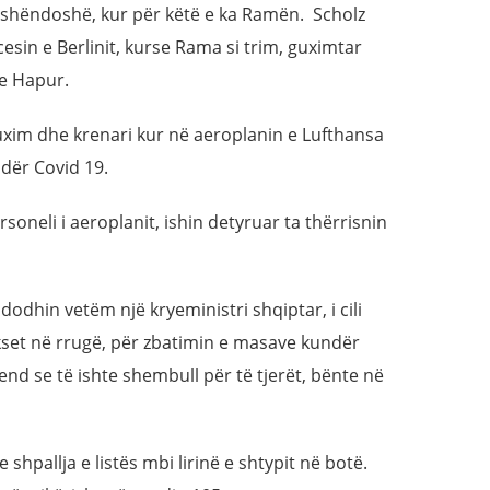
e shëndoshë, kur për këtë e ka Ramën. Scholz
sin e Berlinit, kurse Rama si trim, guximtar
 e Hapur.
uxim dhe krenari kur në aeroplanin e Lufthansa
ndër Covid 19.
oneli i aeroplanit, ishin detyruar ta thërrisnin
dhin vetëm një kryeministri shqiptar, i cili
kset në rrugë, për zbatimin e masave kundër
end se të ishte shembull për të tjerët, bënte në
 shpallja e listës mbi lirinë e shtypit në botë.