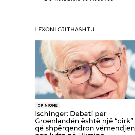
LEXONI GJITHASHTU
OPINIONE
Ischinger: Debati për
Groenlandën është një “cirk”
që shpërqendron vëmendjen