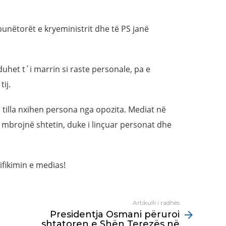
unëtorët e kryeministrit dhe të PS janë
duhet t´i marrin si raste personale, pa e
ij.
 tilla nxihen persona nga opozita. Mediat në
 mbrojnë shtetin, duke i linçuar personat dhe
ifikimin e medias!
Artikulli i radhës
Presidentja Osmani përuroi
shtatoren e Shën Terezës në