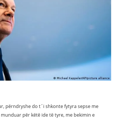
, përndryshe do t´i shkonte fytyra sepse me
 munduar për këtë ide të tyre, me bekimin e