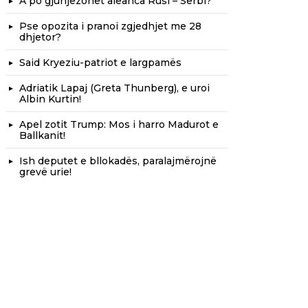
A po gjunjëzohet aleanca Rusi – Serbi?
Pse opozita i pranoi zgjedhjet me 28
dhjetor?
Said Kryeziu-patriot e largpamës
Adriatik Lapaj (Greta Thunberg), e uroi
Albin Kurtin!
Apel zotit Trump: Mos i harro Madurot e
Ballkanit!
Ish deputet e bllokadës, paralajmërojnë
grevë urie!