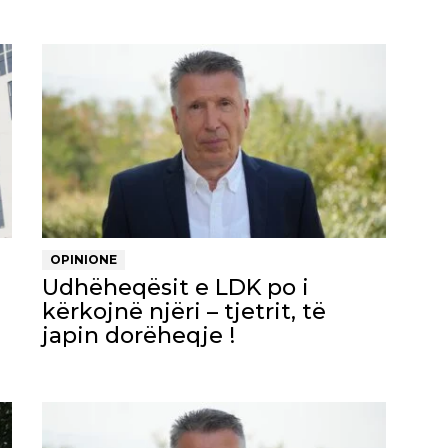
OPINIONE
Udhëheqësit e LDK po i
kërkojnë njëri – tjetrit, të
japin dorëheqje !