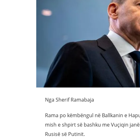
Nga Sherif Ramabaja
Rama po këmbëngul në Ballkanin e Hapur
mish e shpirt së bashku me Vuçiqin janë
Rusisë së Putinit.