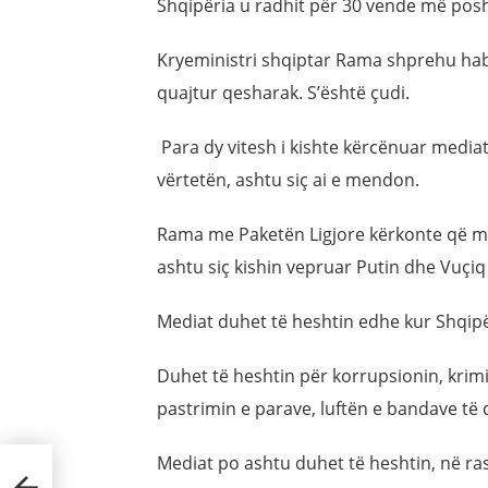
Shqipëria u radhit për 30 vende më posh
Kryeministri shqiptar Rama shprehu habi
quajtur qesharak. S’është çudi.
Para dy vitesh i kishte kërcënuar media
vërtetën, ashtu siç ai e mendon.
Rama me Paketën Ligjore kërkonte që medi
ashtu siç kishin vepruar Putin dhe Vuçiq
Mediat duhet të heshtin edhe kur Shqipë
Duhet të heshtin për korrupsionin, krimin
pastrimin e parave, luftën e bandave të 
Mediat po ashtu duhet të heshtin, në ra
e të