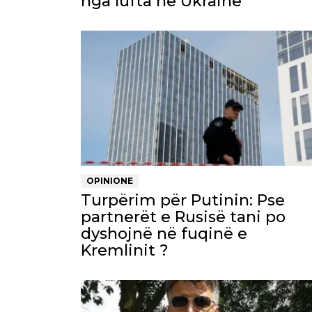
nga lufta në Ukrainë
OPINIONE
Turpërim për Putinin: Pse
partnerët e Rusisë tani po
dyshojnë në fuqinë e
Kremlinit ?