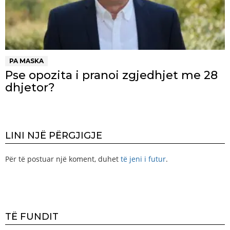
PA MASKA
Pse opozita i pranoi zgjedhjet me 28
dhjetor?
LINI NJË PËRGJIGJE
Për të postuar një koment, duhet
të jeni i futur
.
TË FUNDIT