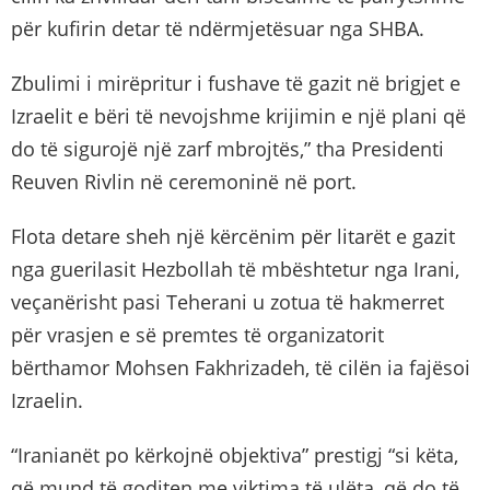
për kufirin detar të ndërmjetësuar nga SHBA.
Zbulimi i mirëpritur i fushave të gazit në brigjet e
Izraelit e bëri të nevojshme krijimin e një plani që
do të sigurojë një zarf mbrojtës,” tha Presidenti
Reuven Rivlin në ceremoninë në port.
Flota detare sheh një kërcënim për litarët e gazit
nga guerilasit Hezbollah të mbështetur nga Irani,
veçanërisht pasi Teherani u zotua të hakmerret
për vrasjen e së premtes të organizatorit
bërthamor Mohsen Fakhrizadeh, të cilën ia fajësoi
Izraelin.
“Iranianët po kërkojnë objektiva” prestigj “si këta,
që mund të goditen me viktima të ulëta, që do të