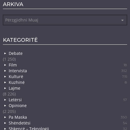
ARKIVA
Arkiva
KATEGORITË
Debate
(1 250)
Film
18
Intervista
352
Kulturë
715
Kuzhinë
8
Lajme
(8 226)
Letërsi
57
Opinione
(2 205)
Pa Maska
350
Shëndetësi
54
Shkencë – Teknologji
32