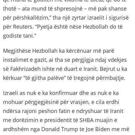
thotë – ata mund të shpresojnë – më pak shanse
për përshkallëzim,” tha një zyrtar izraelit i sigurisë
për Reuters. “Pyetja është nëse Hezbollah do të
godiste tani.”
Megjithëse Hezbollah ka kërcënuar më parë
instalimet e gazit, ai tha se përgjigja ndaj vdekjes
së Fakhrizadeh ishte në duart e Iranit. Bejrut u ka
kërkuar “të gjitha palëve” të tregojnë përmbajtje.
Izraeli as nuk e ka konfirmuar dhe as nuk e ka
mohuar përgjegjësinë për vrasjen, e cila erdhi
ndërsa rajoni peshon fatin e ndryshuar të Iranit
me dorëzimin e presidentit të SHBA muajin e
ardhshëm nga Donald Trump te Joe Biden me më