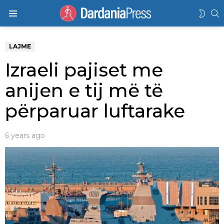
K
SWIT
Menu
SKIN
LAJME
Izraeli pajiset me
anijen e tij më të
përparuar luftarake
6 years ago