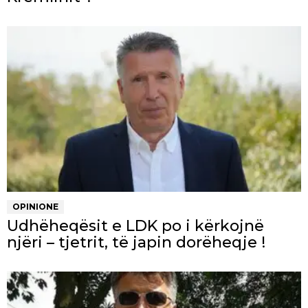
OPINIONE
Udhëheqësit e LDK po i kërkojnë
njëri – tjetrit, të japin dorëheqje !