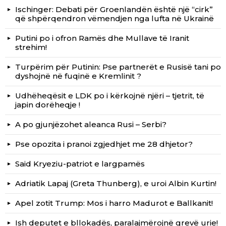
Ischinger: Debati për Groenlandën është një “cirk”
që shpërqendron vëmendjen nga lufta në Ukrainë
Putini po i ofron Ramës dhe Mullave të Iranit
strehim!
Turpërim për Putinin: Pse partnerët e Rusisë tani po
dyshojnë në fuqinë e Kremlinit ?
Udhëheqësit e LDK po i kërkojnë njëri – tjetrit, të
japin dorëheqje !
A po gjunjëzohet aleanca Rusi – Serbi?
Pse opozita i pranoi zgjedhjet me 28 dhjetor?
Said Kryeziu-patriot e largpamës
Adriatik Lapaj (Greta Thunberg), e uroi Albin Kurtin!
Apel zotit Trump: Mos i harro Madurot e Ballkanit!
Ish deputet e bllokadës, paralajmërojnë grevë urie!