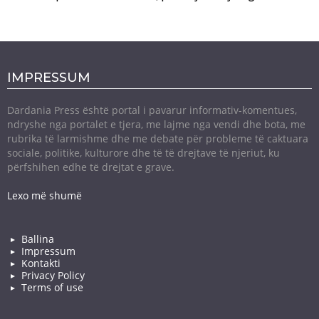
IMPRESSUM
Dardania Press është portal i pavarur informativ-komentues,
ndryshe nga portalet e tjera, me lajme nga vendi dhe bota, me
rubrika të larmishme dhe me debate për probleme të caktuara
sociale, politike, kulturore dhe të të drejtave të njeriut, ku
përfshihen edhe të drejtat e grave.
Lexo më shumë
Ballina
Impressum
Kontakti
Privacy Policy
Terms of use