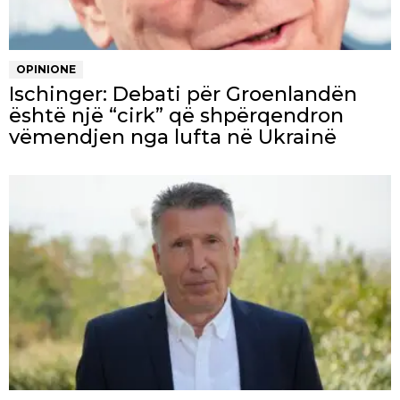
OPINIONE
Ischinger: Debati për Groenlandën
është një “cirk” që shpërqendron
vëmendjen nga lufta në Ukrainë