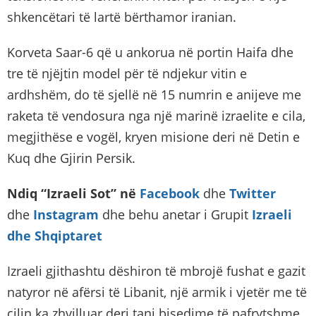
shkencëtari të lartë bërthamor iranian.
Korveta Saar-6 që u ankorua në portin Haifa dhe
tre të njëjtin model për të ndjekur vitin e
ardhshëm, do të sjellë në 15 numrin e anijeve me
raketa të vendosura nga një marinë izraelite e cila,
megjithëse e vogël, kryen misione deri në Detin e
Kuq dhe Gjirin Persik.
Ndiq “Izraeli Sot” në
Facebook
dhe
Twitter
dhe
Instagram
dhe behu anetar i Grupit
Izraeli
dhe Shqiptaret
Izraeli gjithashtu dëshiron të mbrojë fushat e gazit
natyror në afërsi të Libanit, një armik i vjetër me të
cilin ka zhvilluar deri tani bisedime të pafrytshme