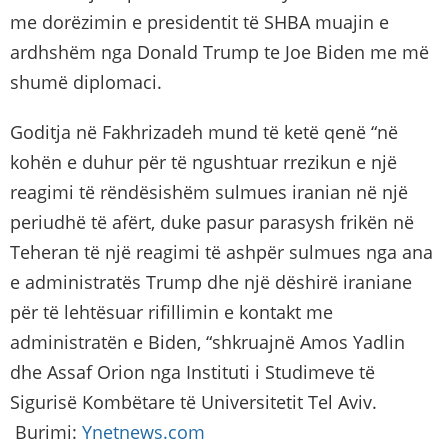
me dorëzimin e presidentit të SHBA muajin e
ardhshëm nga Donald Trump te Joe Biden me më
shumë diplomaci.
Goditja në Fakhrizadeh mund të ketë qenë “në
kohën e duhur për të ngushtuar rrezikun e një
reagimi të rëndësishëm sulmues iranian në një
periudhë të afërt, duke pasur parasysh frikën në
Teheran të një reagimi të ashpër sulmues nga ana
e administratës Trump dhe një dëshirë iraniane
për të lehtësuar rifillimin e kontakt me
administratën e Biden, “shkruajnë Amos Yadlin
dhe Assaf Orion nga Instituti i Studimeve të
Sigurisë Kombëtare të Universitetit Tel Aviv.
Burimi:
Ynetnews.com