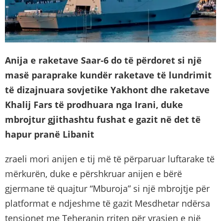
Anija e raketave Saar-6 do të përdoret si një
masë paraprake kundër raketave të lundrimit
të dizajnuara sovjetike Yakhont dhe raketave
Khalij Fars të prodhuara nga Irani, duke
mbrojtur gjithashtu fushat e gazit në det të
hapur pranë Libanit
zraeli mori anijen e tij më të përparuar luftarake të
mërkurën, duke e përshkruar anijen e bërë
gjermane të quajtur “Mburoja” si një mbrojtje për
platformat e ndjeshme të gazit Mesdhetar ndërsa
tensionet me Teheranin rriten për vrasjen e një