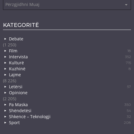
Arkiva
KATEGORITË
Debate
(1 250)
Film
18
Intervista
352
Kulturë
715
Kuzhinë
8
Lajme
(8 226)
Letërsi
57
Opinione
(2 205)
Pa Maska
350
Shëndetësi
54
Shkencë – Teknologji
32
Sport
208