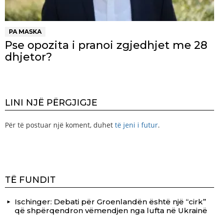
PA MASKA
Pse opozita i pranoi zgjedhjet me 28
dhjetor?
LINI NJË PËRGJIGJE
Për të postuar një koment, duhet
të jeni i futur
.
TË FUNDIT
Ischinger: Debati për Groenlandën është një “cirk”
që shpërqendron vëmendjen nga lufta në Ukrainë