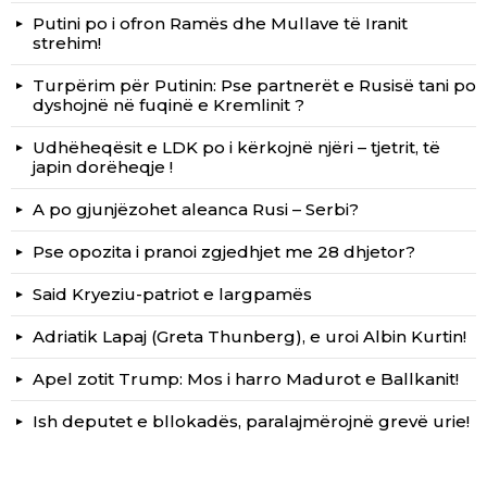
Putini po i ofron Ramës dhe Mullave të Iranit
strehim!
Turpërim për Putinin: Pse partnerët e Rusisë tani po
dyshojnë në fuqinë e Kremlinit ?
Udhëheqësit e LDK po i kërkojnë njëri – tjetrit, të
japin dorëheqje !
A po gjunjëzohet aleanca Rusi – Serbi?
Pse opozita i pranoi zgjedhjet me 28 dhjetor?
Said Kryeziu-patriot e largpamës
Adriatik Lapaj (Greta Thunberg), e uroi Albin Kurtin!
Apel zotit Trump: Mos i harro Madurot e Ballkanit!
Ish deputet e bllokadës, paralajmërojnë grevë urie!