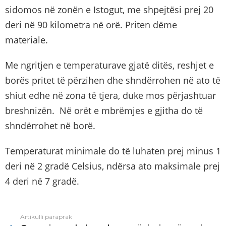
sidomos në zonën e Istogut, me shpejtësi prej 20
deri në 90 kilometra në orë. Priten dëme
materiale.
Me ngritjen e temperaturave gjatë ditës, reshjet e
borës pritet të përzihen dhe shndërrohen në ato të
shiut edhe në zona të tjera, duke mos përjashtuar
breshnizën. Në orët e mbrëmjes e gjitha do të
shndërrohet në borë.
Temperaturat minimale do të luhaten prej minus 1
deri në 2 gradë Celsius, ndërsa ato maksimale prej
4 deri në 7 gradë.
Artikulli paraprak
See