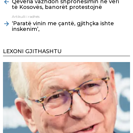
Qeveria vazhdon shpronësimin në veri
more
të Kosovës, banorët protestojnë
Artikulli i radhës
‘Paratë vinin me çantë, gjithçka ishte
inskenim’,
LEXONI GJITHASHTU