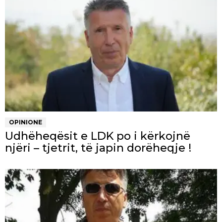
OPINIONE
Udhëheqësit e LDK po i kërkojnë
njëri – tjetrit, të japin dorëheqje !