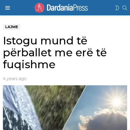
K
SWIT
Menu
SKIN
LAJME
Istogu mund të
përballet me erë të
fuqishme
4 years ago