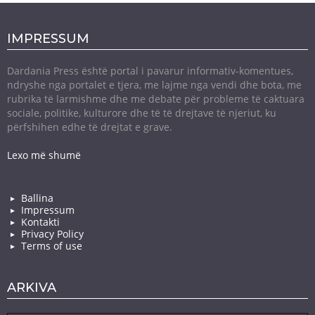
IMPRESSUM
Dardania Press është portal i pavarur informativ-komentues,
ndryshe nga portalet e tjera, me lajme nga vendi dhe bota, me
rubrika të larmishme dhe me debate për probleme të caktuara
sociale, politike, kulturore dhe të të drejtave të njeriut, ku
përfshihen edhe të drejtat e grave.
Lexo më shumë
Ballina
Impressum
Kontakti
Privacy Policy
Terms of use
ARKIVA