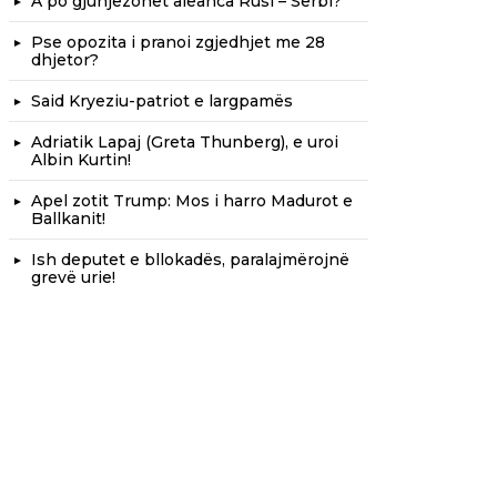
A po gjunjëzohet aleanca Rusi – Serbi?
Pse opozita i pranoi zgjedhjet me 28
dhjetor?
Said Kryeziu-patriot e largpamës
Adriatik Lapaj (Greta Thunberg), e uroi
Albin Kurtin!
Apel zotit Trump: Mos i harro Madurot e
Ballkanit!
Ish deputet e bllokadës, paralajmërojnë
grevë urie!