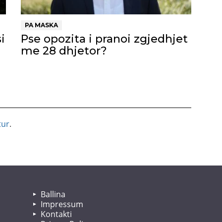
PA MASKA
i
Pse opozita i pranoi zgjedhjet
me 28 dhjetor?
tur
.
Ballina
Impressum
Kontakti