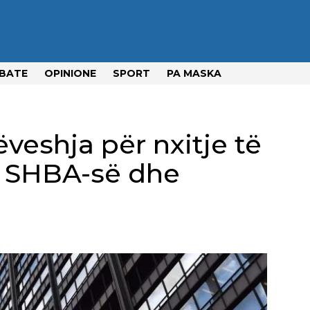
BATE
OPINIONE
SPORT
PA MASKA
veshja për nxitje të
 SHBA-së dhe