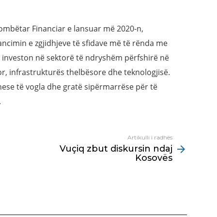
ombëtar Financiar e lansuar më 2020-n,
ncimin e zgjidhjeve të sfidave më të rënda me
Ajo investon në sektorë të ndryshëm përfshirë në
or, infrastrukturës thelbësore dhe teknologjisë.
nese të vogla dhe gratë sipërmarrëse për të
.
Artikulli i radhës
Vuçiq zbut diskursin ndaj
Kosovës