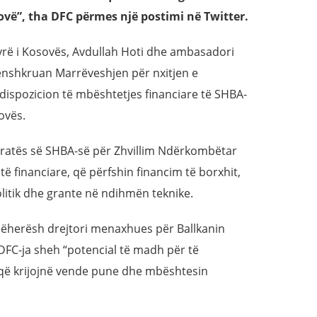
ovë”, tha DFC përmes një postimi në Twitter.
tyrë i Kosovës, Avdullah Hoti dhe ambasadori
nënshkruan Marrëveshjen për nxitjen e
dispozicion të mbështetjes financiare të SHBA-
ovës.
ratës së SHBA-së për Zhvillim Ndërkombëtar
të financiare, që përfshin financim të borxhit,
olitik dhe grante në ndihmën teknike.
njëherësh drejtori menaxhues për Ballkanin
DFC-ja sheh “potencial të madh për të
që krijojnë vende pune dhe mbështesin