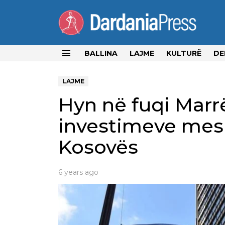
BALLINA
LAJME
KULTURË
DE
Menu
LAJME
Hyn në fuqi Marrë
investimeve mes
Kosovës
6 years ago