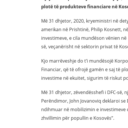
plotë të produkteve financiare në Kos
Më 31 dhjetor, 2020, kryeministri në de
amerikan në Prishtinë, Philip Kosnett, 
investimeve, e cila mundëson vënien në 
së, veçanërisht në sektorin privat të Kos
Kjo marrëveshje do t’i mundësojë Korpo
Financiar, që të ofrojë gamën e saj të plo
investime në ekuitet, sigurim të riskut p
Më 31 dhjetor, zëvendësshefi i DFC-së, 
Perëndimor, John Jovanoviq deklaroi se 
ndihmuar në mobilizimin e investimeve 
zhvillimin për popullin e Kosovës”.