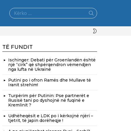
Search
for:
SWITCH
SKIN
TË FUNDIT
Ischinger: Debati për Groenlandën është
një “cirk” që shpërqendron vëmendjen
nga lufta në Ukrainë
Putini po i ofron Ramës dhe Mullave të
Iranit strehim!
Turpërim për Putinin: Pse partnerët e
Rusisë tani po dyshojnë në fuqinë e
Kremlinit ?
Udhëheqësit e LDK po i kërkojnë njëri –
tjetrit, të japin dorëheqje !