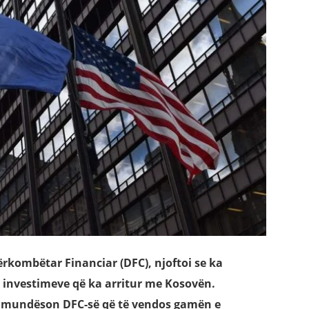
rkombëtar Financiar (DFC), njoftoi se ka
e investimeve që ka arritur me Kosovën.
“i mundëson DFC-së që të vendos gamën e