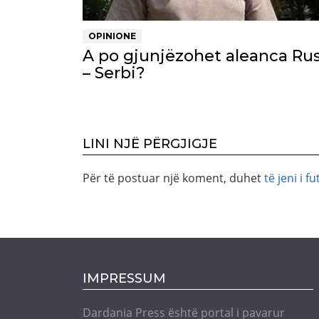
OPINIONE
A po gjunjëzohet aleanca Rus
– Serbi?
LINI NJË PËRGJIGJE
Për të postuar një koment, duhet
të jeni i fu
IMPRESSUM
Dardania Press është portal i pavarur