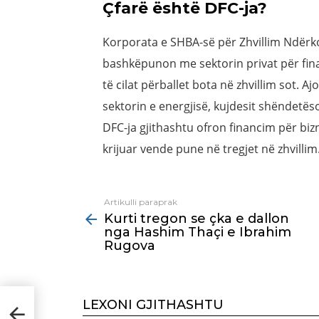
Çfarë është DFC-ja?
Korporata e SHBA-së për Zhvillim Ndërk
bashkëpunon me sektorin privat për fina
të cilat përballet bota në zhvillim sot. 
sektorin e energjisë, kujdesit shëndetës
DFC-ja gjithashtu ofron financim për biz
krijuar vende pune në tregjet në zhvillim
Artikulli paraprak
See
Kurti tregon se çka e dallon
more
nga Hashim Thaçi e Ibrahim
Rugova
LEXONI GJITHASHTU
ashim