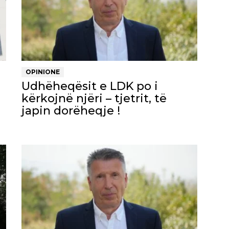
OPINIONE
Udhëheqësit e LDK po i
kërkojnë njëri – tjetrit, të
japin dorëheqje !