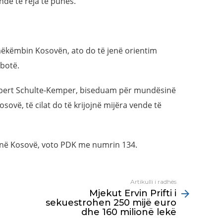
vende të reja të punës.
mëkëmbin Kosovën, ato do të jenë orientim
 botë.
Hubert Schulte-Kemper, biseduam për mundësinë
ovë, të cilat do të krijojnë mijëra vende të
 në Kosovë, voto PDK me numrin 134.
Artikulli i radhës
Mjekut Ervin Prifti i
sekuestrohen 250 mijë euro
dhe 160 milionë lekë