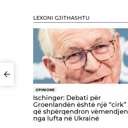
LEXONI GJITHASHTU
nyjë
OPINIONE
Ischinger: Debati për
Groenlandën është një “cirk”
që shpërqendron vëmendjen
nga lufta në Ukrainë