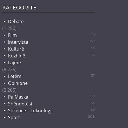
KATEGORITË
Debate
(1 250)
Film
18
Intervista
352
Kulturë
715
Kuzhinë
8
Lajme
(8 226)
Letërsi
57
Opinione
(2 205)
Pa Maska
350
Shëndetësi
54
Shkencë – Teknologji
32
Sport
208