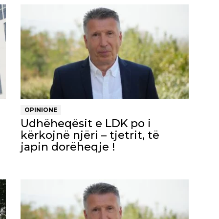
OPINIONE
Udhëheqësit e LDK po i
kërkojnë njëri – tjetrit, të
japin dorëheqje !