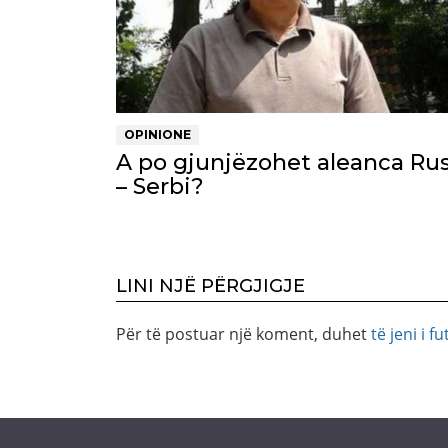
OPINIONE
A po gjunjëzohet aleanca Rus
– Serbi?
LINI NJË PËRGJIGJE
Për të postuar një koment, duhet
të jeni i fu