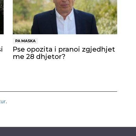
PA MASKA
i
Pse opozita i pranoi zgjedhjet
me 28 dhjetor?
tur
.