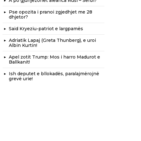
A po gjunjëzohet aleanca Rusi – Serbi?
Pse opozita i pranoi zgjedhjet me 28
dhjetor?
Said Kryeziu-patriot e largpamës
Adriatik Lapaj (Greta Thunberg), e uroi
Albin Kurtin!
Apel zotit Trump: Mos i harro Madurot e
Ballkanit!
Ish deputet e bllokadës, paralajmërojnë
grevë urie!