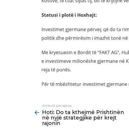
Kosovë, të cilat sipas tij, do të krijojnë 
Statusi i plotë i Hoxhajt:
Investimet gjermane përveç që do ta ri
politik dhe përmirësim i imazhit tonë në
Me kryesuesin e Bordit të “FAKT AG”, 
e investimeve milionëshe gjermane në Kos
reja të punës.
Për të mbështetur investimet gjermane
Artikulli paraprak
See
Hoti: Do ta kthejmë Prishtinën
more
në nyjë strategjike për krejt
rajonin