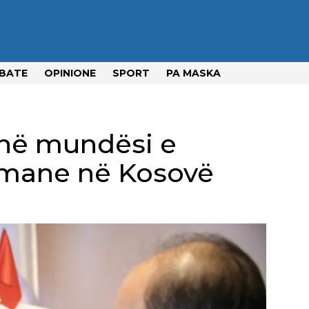
BATE
OPINIONE
SPORT
PA MASKA
në mundësi e
rmane në Kosovë