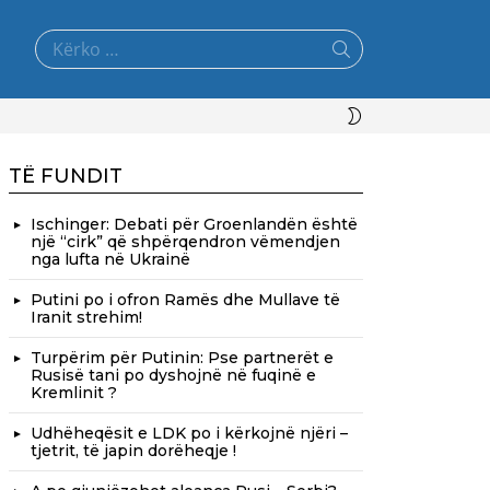
Search
for:
SWITCH
SKIN
TË FUNDIT
Ischinger: Debati për Groenlandën është
një “cirk” që shpërqendron vëmendjen
nga lufta në Ukrainë
Putini po i ofron Ramës dhe Mullave të
Iranit strehim!
Turpërim për Putinin: Pse partnerët e
Rusisë tani po dyshojnë në fuqinë e
Kremlinit ?
Udhëheqësit e LDK po i kërkojnë njëri –
tjetrit, të japin dorëheqje !