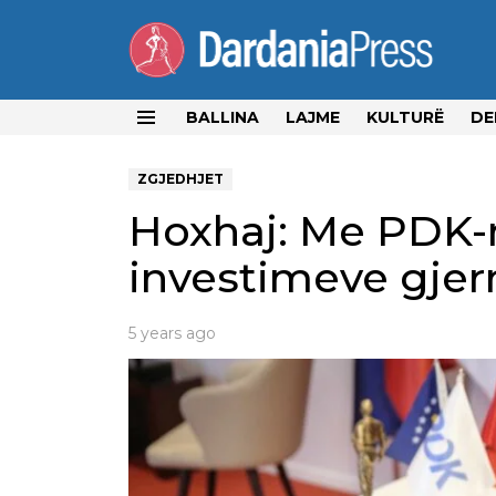
BALLINA
LAJME
KULTURË
DE
Menu
ZGJEDHJET
Hoxhaj: Me PDK-
investimeve gje
5 years ago