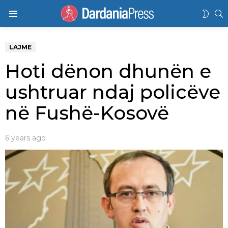
K
SWIT
Menu
SKIN
LAJME
Hoti dënon dhunën e
ushtruar ndaj policëve
në Fushë-Kosovë
6 years ago