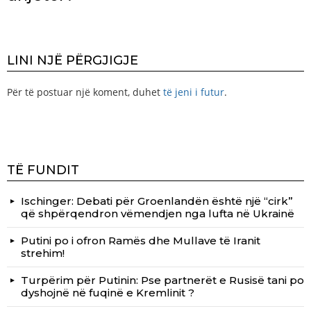
LINI NJË PËRGJIGJE
Për të postuar një koment, duhet
të jeni i futur
.
TË FUNDIT
Ischinger: Debati për Groenlandën është një “cirk”
që shpërqendron vëmendjen nga lufta në Ukrainë
Putini po i ofron Ramës dhe Mullave të Iranit
strehim!
Turpërim për Putinin: Pse partnerët e Rusisë tani po
dyshojnë në fuqinë e Kremlinit ?