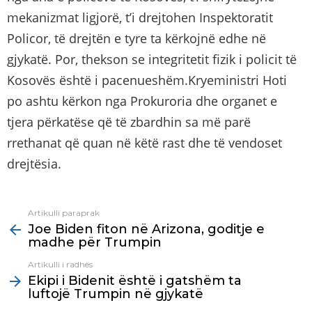
mekanizmat ligjorë, t’i drejtohen Inspektoratit
Policor, të drejtën e tyre ta kërkojnë edhe në
gjykatë. Por, thekson se integritetit fizik i policit të
Kosovës është i pacenueshëm.Kryeministri Hoti
po ashtu kërkon nga Prokuroria dhe organet e
tjera përkatëse që të zbardhin sa më parë
rrethanat që quan në këtë rast dhe të vendoset
drejtësia.
Artikulli paraprak
See
Joe Biden fiton në Arizona, goditje e
more
madhe për Trumpin
Artikulli i radhës
Ekipi i Bidenit është i gatshëm ta
luftojë Trumpin në gjykatë