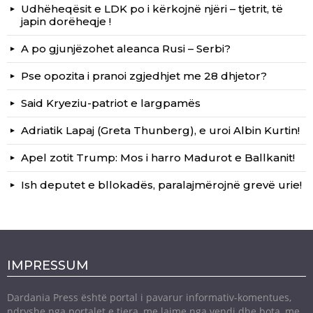
Udhëheqësit e LDK po i kërkojnë njëri – tjetrit, të
japin dorëheqje !
A po gjunjëzohet aleanca Rusi – Serbi?
Pse opozita i pranoi zgjedhjet me 28 dhjetor?
Said Kryeziu-patriot e largpamës
Adriatik Lapaj (Greta Thunberg), e uroi Albin Kurtin!
Apel zotit Trump: Mos i harro Madurot e Ballkanit!
Ish deputet e bllokadës, paralajmërojnë grevë urie!
IMPRESSUM
Dardania Press është portal i pavarur informativ-komentues,
ndryshe nga portalet e tjera, me lajme nga vendi dhe bota, me