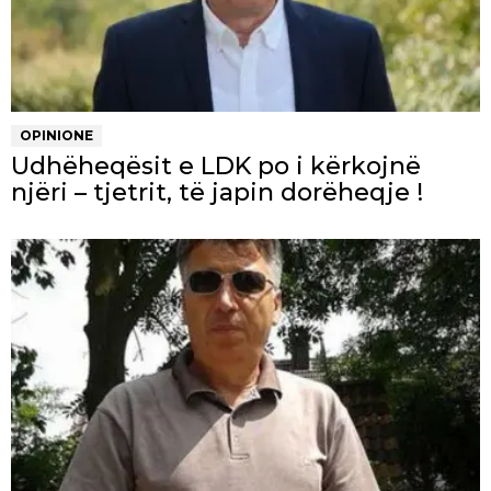
OPINIONE
Udhëheqësit e LDK po i kërkojnë
njëri – tjetrit, të japin dorëheqje !