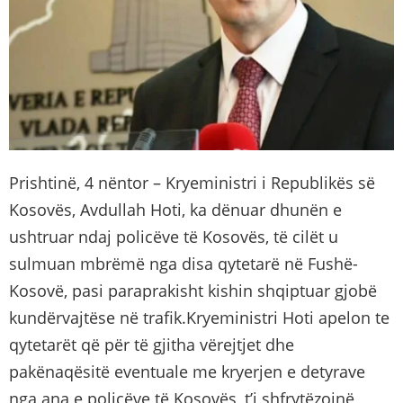
Prishtinë, 4 nëntor – Kryeministri i Republikës së
Kosovës, Avdullah Hoti, ka dënuar dhunën e
ushtruar ndaj policëve të Kosovës, të cilët u
sulmuan mbrëmë nga disa qytetarë në Fushë-
Kosovë, pasi paraprakisht kishin shqiptuar gjobë
kundërvajtëse në trafik.Kryeministri Hoti apelon te
qytetarët që për të gjitha vërejtjet dhe
pakënaqësitë eventuale me kryerjen e detyrave
nga ana e policëve të Kosovës, t’i shfrytëzojnë