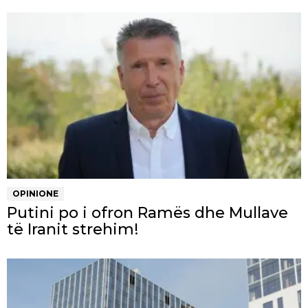
OPINIONE
Putini po i ofron Ramës dhe Mullave
të Iranit strehim!