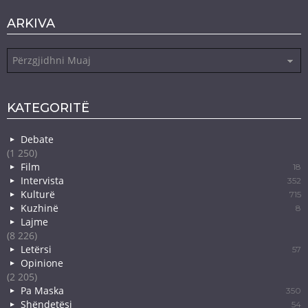
ARKIVA
Arkiva
KATEGORITË
Debate
(1 250)
Film
18
Intervista
352
Kulturë
715
Kuzhinë
8
Lajme
(8 226)
Letërsi
57
Opinione
(2 205)
Pa Maska
350
Shëndetësi
54