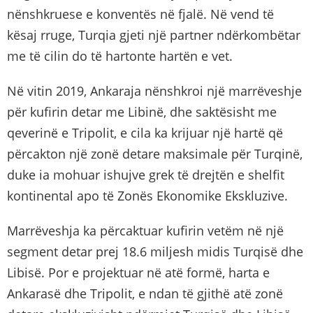
nënshkruese e konventës në fjalë. Në vend të
kësaj rruge, Turqia gjeti një partner ndërkombëtar
me të cilin do të hartonte hartën e vet.
Në vitin 2019, Ankaraja nënshkroi një marrëveshje
për kufirin detar me Libinë, dhe saktësisht me
qeverinë e Tripolit, e cila ka krijuar një hartë që
përcakton një zonë detare maksimale për Turqinë,
duke ia mohuar ishujve grek të drejtën e shelfit
kontinental apo të Zonës Ekonomike Ekskluzive.
Marrëveshja ka përcaktuar kufirin vetëm në një
segment detar prej 18.6 miljesh midis Turqisë dhe
Libisë. Por e projektuar në atë formë, harta e
Ankarasë dhe Tripolit, e ndan të gjithë atë zonë