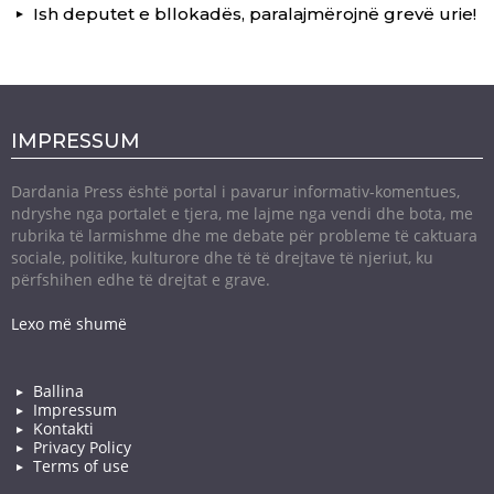
Ish deputet e bllokadës, paralajmërojnë grevë urie!
IMPRESSUM
Dardania Press është portal i pavarur informativ-komentues,
ndryshe nga portalet e tjera, me lajme nga vendi dhe bota, me
rubrika të larmishme dhe me debate për probleme të caktuara
sociale, politike, kulturore dhe të të drejtave të njeriut, ku
përfshihen edhe të drejtat e grave.
Lexo më shumë
Ballina
Impressum
Kontakti
Privacy Policy
Terms of use