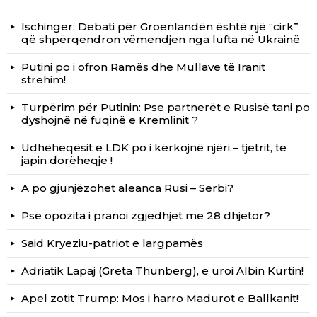
Ischinger: Debati për Groenlandën është një “cirk”
që shpërqendron vëmendjen nga lufta në Ukrainë
Putini po i ofron Ramës dhe Mullave të Iranit
strehim!
Turpërim për Putinin: Pse partnerët e Rusisë tani po
dyshojnë në fuqinë e Kremlinit ?
Udhëheqësit e LDK po i kërkojnë njëri – tjetrit, të
japin dorëheqje !
A po gjunjëzohet aleanca Rusi – Serbi?
Pse opozita i pranoi zgjedhjet me 28 dhjetor?
Said Kryeziu-patriot e largpamës
Adriatik Lapaj (Greta Thunberg), e uroi Albin Kurtin!
Apel zotit Trump: Mos i harro Madurot e Ballkanit!