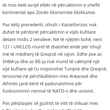
të mos ketë asnjë efekt në përcaktimin e shelfit
kontinental apo Zonës Ekonomike Ekskluzive.
Pas këtij precedenti, ishulli i Kastellorizos nuk
duhet të përdoret përcaktimin e vijës kufitare
detare midis 2 vendeve. Në të njëjtën kohë, neni
121 i UNCLOS mund të zbatohet ende për ishujt
më të mëdhenj të Greqisë në rajon. Edhe pse as
SHBA-ja dhe as BE-ja nuk mund të caktojnë një
vijë kufitare që t’u imponohet Turqisë dhe Greqisë,
tensionet në përshkallëzim mes Ankarasë dhe
Athinës janë bërë të padurueshme për
funksionimin normal të NATO-s dhe unionit.
Pas përplasjes së gushtit të vitit të shkuar mes