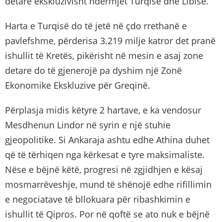
detare ekskluzivisht ndërmjet Turqisë dhe Libisë.
Harta e Turqisë do të jetë në çdo rrethanë e
pavlefshme, përderisa 3.219 milje katror det pranë
ishullit të Kretës, pikërisht në mesin e asaj zone
detare do të gjenerojë pa dyshim një Zonë
Ekonomike Ekskluzive për Greqinë.
Përplasja midis këtyre 2 hartave, e ka vendosur
Mesdhenun Lindor në syrin e një stuhie
gjeopolitike. Si Ankaraja ashtu edhe Athina duhet
që të tërhiqen nga kërkesat e tyre maksimaliste.
Nëse e bëjnë këtë, progresi në zgjidhjen e kësaj
mosmarrëveshje, mund të shënojë edhe rifillimin
e negociatave të bllokuara për ribashkimin e
ishullit të Qipros. Por në qoftë se ato nuk e bëjnë