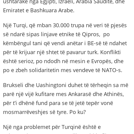
ushtarake nga Egjipti, Izraeli, Arabia Saudite, dhe
Emiratet e Bashkuara Arabe.
Një Turqi, që mban 30.000 trupa në veri të pjesës
së ndarë sipas linjave etnike të Qipros, po
këmbëngul tani që vendi anëtar i BE-së të ndahet
për të krijuar një shtet të pavarur turk. Konflikti
është serioz, po ndodh në mesin e Evropës, dhe
po e zbeh solidaritetin mes vendeve të NATO-s.
Brukseli dhe Uashingtoni duhet të tërheqin sa më
parë një vijë kufitare mes Ankarasë dhe Athinës,
për t’i dhënë fund para se të jetë tepër vonë
mosmarrëveshjes së tyre. Po ku?
Një nga problemet për Turqinë është e