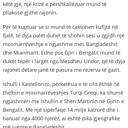
këtë gjë, një krizë e përshkallëzuar mund të
pllakosë gjithë rajonin.
Për të kuptuar se si mund të caktohen kufijtë në
fjalë, të dyja palët duhet të shohin sesi u zgjidh një
mosmarrëveshje e ngjashme mes Bangladeshit
dhe Mianmarit. Edhe pse Gjiri i Bengalit mund të
duket tepër i largët nga Mesdheu Lindor, që të dyja
rajonet detare janë të pasura me rezerva të gazit.
Ishulli i Kastellorizo, përkatësia e të cilit është në
thelbin e mosmarrëveshjes Turqi-Greqi, ka shumë
ngjashmëri me ishullin e Shën Martinin në Gjirin e
Bengalit. Me një sipërfaqe 14 milje katrorë dhe i
banuar nga 4000 njerëz, ai është pika gjeografike
më jugore e Bangladeshit.