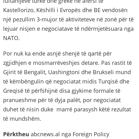
luftanijeve turke dhe greke në afërsi të
Kastellorizo, Këshilli i Evropës dhe BE vendosën
një pezullim 3-mujor të aktiviteteve në zonë për të
lejuar nisjen e negociatave të ndërmjetësuara nga
NATO.
Por nuk ka ende asnjë shenjë të qartë për
zgjidhjen e mosmarrëveshjes detare. Pas rastit të
Gjirit të Bengalit, Uashingtoni dhe Brukseli mund
të këmbëngulin që negociatat midis Turqisë dhe
Greqisë të përfshijnë disa gjykime formale të
pranueshme për të dyja palët, por negociatat
duhet të nisin duke marrë parasysh këtë rezultat
të mundshëm.
Përktheu
abcnews.al nga Foreign Policy