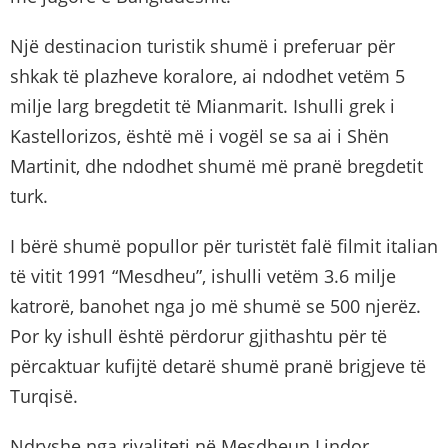
Një destinacion turistik shumë i preferuar për
shkak të plazheve koralore, ai ndodhet vetëm 5
milje larg bregdetit të Mianmarit. Ishulli grek i
Kastellorizos, është më i vogël se sa ai i Shën
Martinit, dhe ndodhet shumë më pranë bregdetit
turk.
I bërë shumë popullor për turistët falë filmit italian
të vitit 1991 “Mesdheu”, ishulli vetëm 3.6 milje
katrorë, banohet nga jo më shumë se 500 njerëz.
Por ky ishull është përdorur gjithashtu për të
përcaktuar kufijtë detarë shumë pranë brigjeve të
Turqisë.
Ndryshe nga rivaliteti në Mesdheun Lindor,