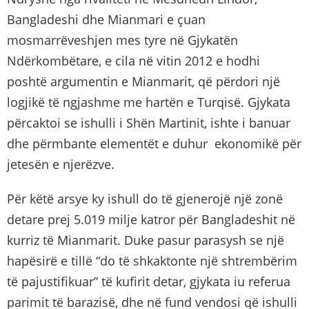
Bangladeshi dhe Mianmari e çuan
mosmarrëveshjen mes tyre në Gjykatën
Ndërkombëtare, e cila në vitin 2012 e hodhi
poshtë argumentin e Mianmarit, që përdori një
logjikë të ngjashme me hartën e Turqisë. Gjykata
përcaktoi se ishulli i Shën Martinit, ishte i banuar
dhe përmbante elementët e duhur ekonomikë për
jetesën e njerëzve.
Për këtë arsye ky ishull do të gjenerojë një zonë
detare prej 5.019 milje katror për Bangladeshit në
kurriz të Mianmarit. Duke pasur parasysh se një
hapësirë e tillë “do të shkaktonte një shtrembërim
të pajustifikuar” të kufirit detar, gjykata iu referua
parimit të barazisë, dhe në fund vendosi që ishulli