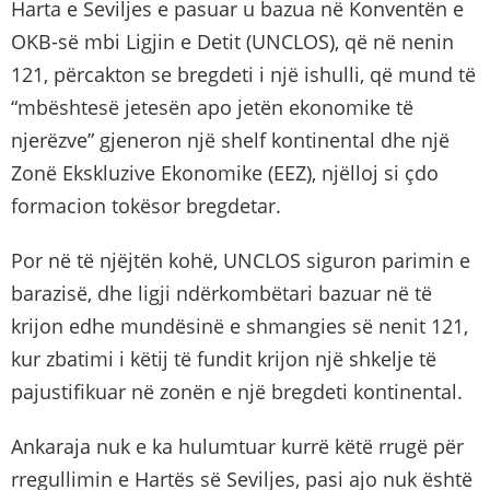
Harta e Seviljes e pasuar u bazua në Konventën e
OKB-së mbi Ligjin e Detit (UNCLOS), që në nenin
121, përcakton se bregdeti i një ishulli, që mund të
“mbështesë jetesën apo jetën ekonomike të
njerëzve” gjeneron një shelf kontinental dhe një
Zonë Ekskluzive Ekonomike (EEZ), njëlloj si çdo
formacion tokësor bregdetar.
Por në të njëjtën kohë, UNCLOS siguron parimin e
barazisë, dhe ligji ndërkombëtari bazuar në të
krijon edhe mundësinë e shmangies së nenit 121,
kur zbatimi i këtij të fundit krijon një shkelje të
pajustifikuar në zonën e një bregdeti kontinental.
Ankaraja nuk e ka hulumtuar kurrë këtë rrugë për
rregullimin e Hartës së Seviljes, pasi ajo nuk është