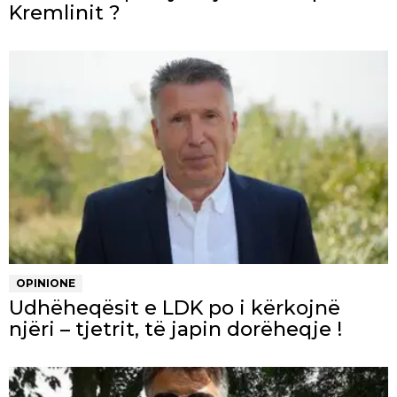
Kremlinit ?
OPINIONE
Udhëheqësit e LDK po i kërkojnë
njëri – tjetrit, të japin dorëheqje !