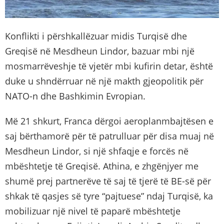
Konflikti i përshkallëzuar midis Turqisë dhe
Greqisë në Mesdheun Lindor, bazuar mbi një
mosmarrëveshje të vjetër mbi kufirin detar, është
duke u shndërruar në një makth gjeopolitik për
NATO-n dhe Bashkimin Evropian.
Më 21 shkurt, Franca dërgoi aeroplanmbajtësen e
saj bërthamorë për të patrulluar për disa muaj në
Mesdheun Lindor, si një shfaqje e forcës në
mbështetje të Greqisë. Athina, e zhgënjyer me
shumë prej partnerëve të saj të tjerë të BE-së për
shkak të qasjes së tyre “pajtuese” ndaj Turqisë, ka
mobilizuar një nivel të paparë mbështetje