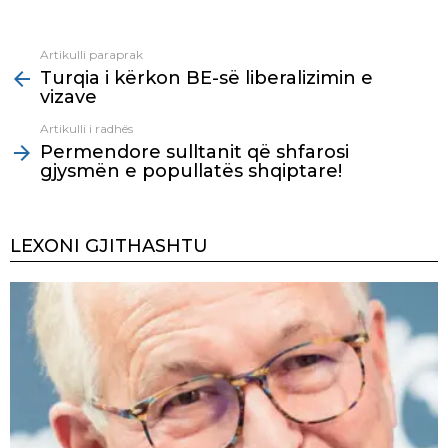
Artikulli paraprak
See
Turqia i kërkon BE-së liberalizimin e
more
vizave
Artikulli i radhës
Permendore sulltanit që shfarosi
gjysmën e popullatës shqiptare!
LEXONI GJITHASHTU