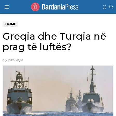
K
SWIT
Menu
SKIN
LAJME
Greqia dhe Turqia në
prag të luftës?
5 years ago