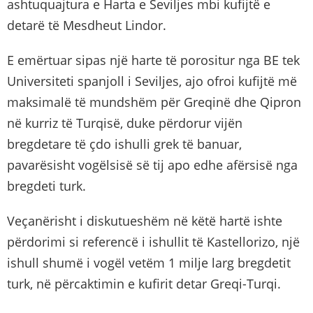
ashtuquajtura e Harta e Seviljes mbi kufijtë e
detarë të Mesdheut Lindor.
E emërtuar sipas një harte të porositur nga BE tek
Universiteti spanjoll i Seviljes, ajo ofroi kufijtë më
maksimalë të mundshëm për Greqinë dhe Qipron
në kurriz të Turqisë, duke përdorur vijën
bregdetare të çdo ishulli grek të banuar,
pavarësisht vogëlsisë së tij apo edhe afërsisë nga
bregdeti turk.
Veçanërisht i diskutueshëm në këtë hartë ishte
përdorimi si referencë i ishullit të Kastellorizo, një
ishull shumë i vogël vetëm 1 milje larg bregdetit
turk, në përcaktimin e kufirit detar Greqi-Turqi.