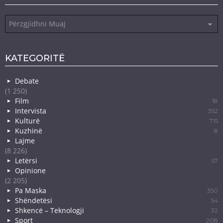
Arkiva
KATEGORITË
Debate
(1 250)
Film
18
Intervista
352
Kulturë
715
Kuzhinë
8
Lajme
(8 226)
Letërsi
57
Opinione
(2 205)
Pa Maska
350
Shëndetësi
54
Shkencë – Teknologji
32
Sport
208