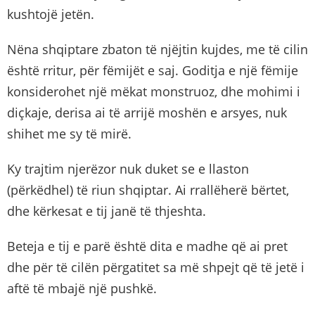
kushtojë jetën.
Nëna shqiptare zbaton të njëjtin kujdes, me të cilin
është rritur, për fëmijët e saj. Goditja e një fëmije
konsiderohet një mëkat monstruoz, dhe mohimi i
diçkaje, derisa ai të arrijë moshën e arsyes, nuk
shihet me sy të mirë.
Ky trajtim njerëzor nuk duket se e llaston
(përkëdhel) të riun shqiptar. Ai rrallëherë bërtet,
dhe kërkesat e tij janë të thjeshta.
Beteja e tij e parë është dita e madhe që ai pret
dhe për të cilën përgatitet sa më shpejt që të jetë i
aftë të mbajë një pushkë.