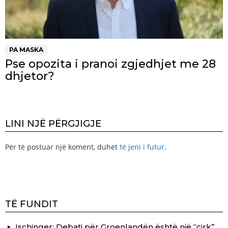
PA MASKA
Pse opozita i pranoi zgjedhjet me 28
dhjetor?
LINI NJË PËRGJIGJE
Për të postuar një koment, duhet
të jeni i futur
.
TË FUNDIT
Ischinger: Debati për Groenlandën është një “cirk”