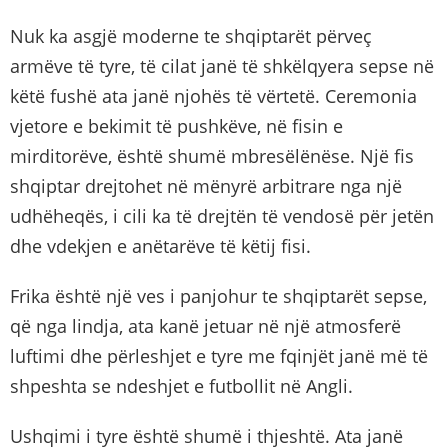
Nuk ka asgjë moderne te shqiptarët përveç
armëve të tyre, të cilat janë të shkëlqyera sepse në
këtë fushë ata janë njohës të vërtetë. Ceremonia
vjetore e bekimit të pushkëve, në fisin e
mirditorëve, është shumë mbresëlënëse. Një fis
shqiptar drejtohet në mënyrë arbitrare nga një
udhëheqës, i cili ka të drejtën të vendosë për jetën
dhe vdekjen e anëtarëve të këtij fisi.
Frika është një ves i panjohur te shqiptarët sepse,
që nga lindja, ata kanë jetuar në një atmosferë
luftimi dhe përleshjet e tyre me fqinjët janë më të
shpeshta se ndeshjet e futbollit në Angli.
Ushqimi i tyre është shumë i thjeshtë. Ata janë