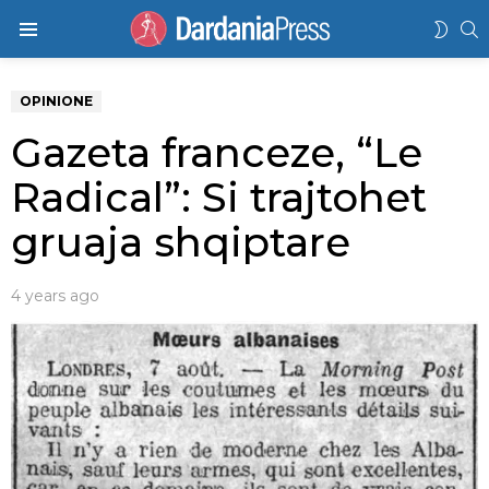
K
SWIT
Menu
SKIN
OPINIONE
Gazeta franceze, “Le
Radical”: Si trajtohet
gruaja shqiptare
4 years ago