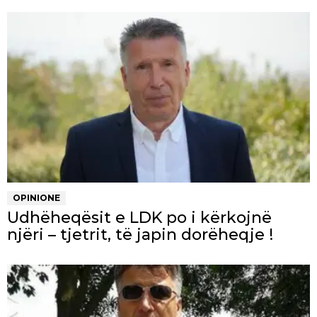
OPINIONE
Udhëheqësit e LDK po i kërkojnë
njëri – tjetrit, të japin dorëheqje !