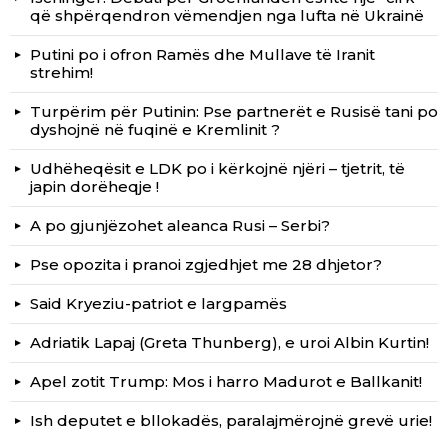
që shpërqendron vëmendjen nga lufta në Ukrainë
Putini po i ofron Ramës dhe Mullave të Iranit
strehim!
Turpërim për Putinin: Pse partnerët e Rusisë tani po
dyshojnë në fuqinë e Kremlinit ?
Udhëheqësit e LDK po i kërkojnë njëri – tjetrit, të
japin dorëheqje !
A po gjunjëzohet aleanca Rusi – Serbi?
Pse opozita i pranoi zgjedhjet me 28 dhjetor?
Said Kryeziu-patriot e largpamës
Adriatik Lapaj (Greta Thunberg), e uroi Albin Kurtin!
Apel zotit Trump: Mos i harro Madurot e Ballkanit!
Ish deputet e bllokadës, paralajmërojnë grevë urie!