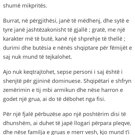
shumë mikpritës.
Burrat, në përgjithësi, janë të mëdhenj, dhe sytë e
tyre janë jashtëzakonisht të gjallë ; gratë, me një
karakter më të butë, kanë një shprehje të thellë ;
durimi dhe butësia e nënës shqiptare për fëmijët e
saj nuk mund të tejkalohet.
Ajo nuk keqtrajtohet, sepse personi i saj është i
shenjtë për gjininë dominuese. Shqipëtari e shfryn
zemërimin e tij mbi armikun dhe nëse harron e
godet një grua, ai do të dëbohet nga fisi.
Për një fjalë përbuzëse apo një poshtërim disi të
dhunshëm, ai duhet të japë llogari përpara pleqve,
dhe nëse familja e gruas e merr vesh, kjo mund t’i