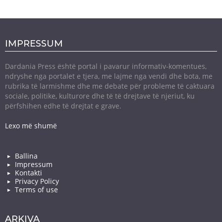
IMPRESSUM
Dardania Press është portal i pavarur informativ-komentues,
ndryshe nga portalet e tjera, me lajme nga vendi dhe bota, me
rubrika të larmishme dhe me debate për probleme të caktuara
sociale, politike, kulturore dhe të të drejtave të njeriut, ku
përfshihen edhe të drejtat e grave.
Lexo më shumë
Ballina
Impressum
Kontakti
Privacy Policy
Terms of use
ARKIVA