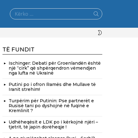
Search
for:
SWITCH
SKIN
TË FUNDIT
Ischinger: Debati për Groenlandën është
një “cirk” që shpërqendron vëmendjen
nga lufta në Ukrainë
Putini po i ofron Ramës dhe Mullave të
Iranit strehim!
Turpërim për Putinin: Pse partnerët e
Rusisë tani po dyshojnë në fuqinë e
Kremlinit ?
Udhëheqësit e LDK po i kërkojnë njëri –
tjetrit, të japin dorëheqje !