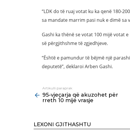
“LDK do të ruaj votat ku ka qenë 180-20
sa mandate marrim pasi nuk e dimë sa vot
Gashi ka thënë se votat 100 mijë votat
së përgjithshme të zgjedhjeve.
“Është e pamundur të bëjmë një parashik
deputetë”, deklaroi Arben Gashi.
Artikulli paraprak
See
95-vjeçarja që akuzohet për
more
rreth 10 mijë vrasje
LEXONI GJITHASHTU