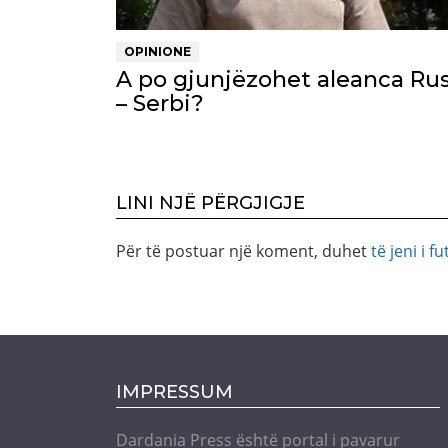
OPINIONE
A po gjunjëzohet aleanca Rus
– Serbi?
LINI NJË PËRGJIGJE
Për të postuar një koment, duhet
të jeni i fu
IMPRESSUM
Dardania Press është portal i pavarur