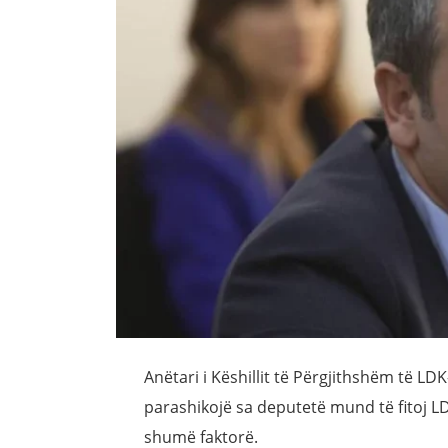
Anëtari i Këshillit të Përgjithshëm të L
parashikojë sa deputetë mund të fitoj LD
shumë faktorë.