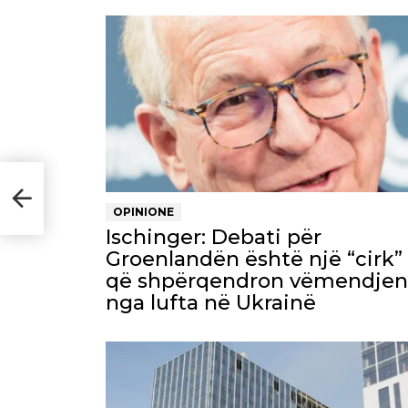
0
OPINIONE
Ischinger: Debati për
Groenlandën është një “cirk”
që shpërqendron vëmendjen
nga lufta në Ukrainë