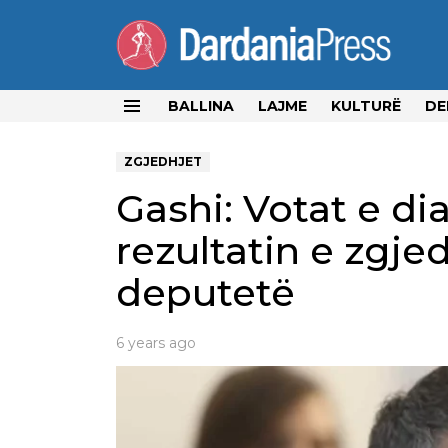
BALLINA
LAJME
KULTURË
DE
Menu
ZGJEDHJET
Gashi: Votat e d
rezultatin e zgje
deputetë
6 years ago