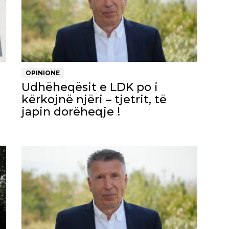
OPINIONE
Udhëheqësit e LDK po i
kërkojnë njëri – tjetrit, të
japin dorëheqje !