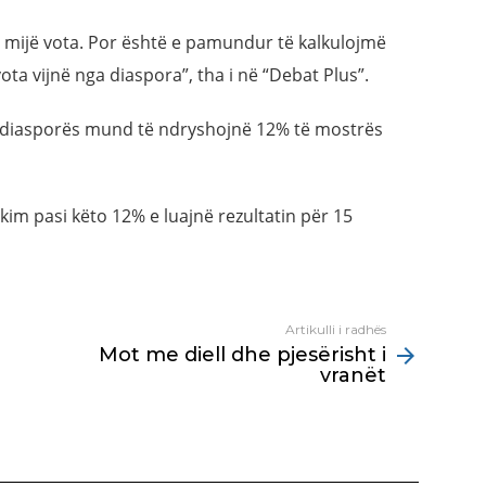
0 mijë vota. Por është e pamundur të kalkulojmë
a vijnë nga diaspora”, tha i në “Debat Plus”.
 e diasporës mund të ndryshojnë 12% të mostrës
im pasi këto 12% e luajnë rezultatin për 15
Artikulli i radhës
Mot me diell dhe pjesërisht i
vranët