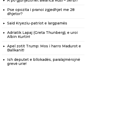
A po gjunjëzohet aleanca Rusi – Serbi?
Pse opozita i pranoi zgjedhjet me 28
dhjetor?
Said Kryeziu-patriot e largpamës
Adriatik Lapaj (Greta Thunberg), e uroi
Albin Kurtin!
Apel zotit Trump: Mos i harro Madurot e
Ballkanit!
Ish deputet e bllokadës, paralajmërojnë
grevë urie!