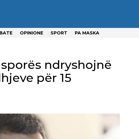
BATE
OPINIONE
SPORT
PA MASKA
iasporës ndryshojnë
dhjeve për 15