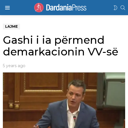
K
SWIT
Menu
SKIN
LAJME
Gashi i ia përmend
demarkacionin VV-së
5 years ago