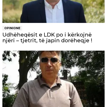
OPINIONE
Udhëheqësit e LDK po i kërkojnë
njëri – tjetrit, të japin dorëheqje !