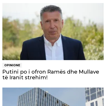
OPINIONE
Putini po i ofron Ramës dhe Mullave
të Iranit strehim!