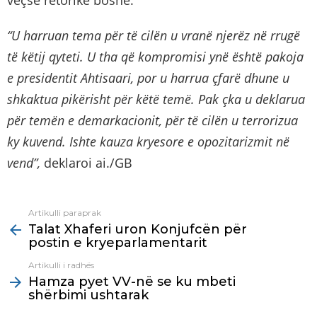
veçse retorikë boshe.
“U harruan tema për të cilën u vranë njerëz në rrugë
të këtij qyteti. U tha që kompromisi ynë është pakoja
e presidentit Ahtisaari, por u harrua çfarë dhune u
shkaktua pikërisht për këtë temë. Pak çka u deklarua
për temën e demarkacionit, për të cilën u terrorizua
ky kuvend. Ishte kauza kryesore e opozitarizmit në
vend”,
deklaroi ai./GB
Artikulli paraprak
See
Talat Xhaferi uron Konjufcën për
more
postin e kryeparlamentarit
Artikulli i radhës
Hamza pyet VV-në se ku mbeti
shërbimi ushtarak