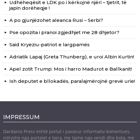
Udhëheqësit e LDK po i kërkojnë njëri – tjetrit, të
japin dorëheqje !
A po gjunjëzohet aleanca Rusi – Serbi?
Pse opozita i pranoi zgjedhjet me 28 dhjetor?
Said Kryeziu-patriot e largpamës
Adriatik Lapaj (Greta Thunberg), e uroi Albin Kurtin!
Apel zotit Trump: Mos i harro Madurot e Ballkanit!
Ish deputet e bllokadës, paralajmërojnë grevë urie!
IMPRESSUM
Dardania Press është portal i pavarur informativ-komentues,
ndryshe nga portalet e tjera, me lajme nga vendi dhe bota, me