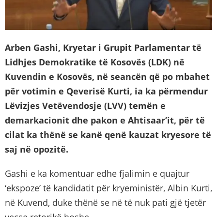
Arben Gashi, Kryetar i Grupit Parlamentar të
Lidhjes Demokratike të Kosovës (LDK) në
Kuvendin e Kosovës, në seancën që po mbahet
për votimin e Qeverisë Kurti, ia ka përmendur
Lëvizjes Vetëvendosje (LVV) temën e
demarkacionit dhe pakon e Ahtisaar’it, për të
cilat ka thënë se kanë qenë kauzat kryesore të
saj në opozitë.
Gashi e ka komentuar edhe fjalimin e quajtur
‘ekspoze’ të kandidatit për kryeministër, Albin Kurti,
në Kuvend, duke thënë se në të nuk pati gjë tjetër