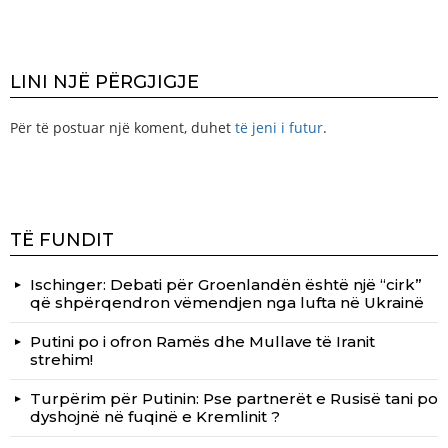
LINI NJË PËRGJIGJE
Për të postuar një koment, duhet
të jeni i futur
.
TË FUNDIT
Ischinger: Debati për Groenlandën është një “cirk”
që shpërqendron vëmendjen nga lufta në Ukrainë
Putini po i ofron Ramës dhe Mullave të Iranit
strehim!
Turpërim për Putinin: Pse partnerët e Rusisë tani po
dyshojnë në fuqinë e Kremlinit ?