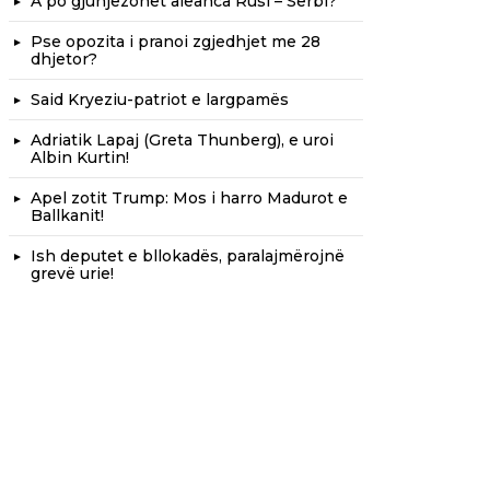
A po gjunjëzohet aleanca Rusi – Serbi?
Pse opozita i pranoi zgjedhjet me 28
dhjetor?
Said Kryeziu-patriot e largpamës
Adriatik Lapaj (Greta Thunberg), e uroi
Albin Kurtin!
Apel zotit Trump: Mos i harro Madurot e
Ballkanit!
Ish deputet e bllokadës, paralajmërojnë
grevë urie!