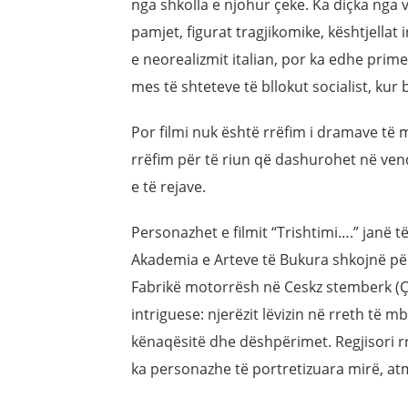
nga shkolla e njohur çeke. Ka diçka nga v
pamjet, figurat tragjikomike, kështjellat 
e neorealizmit italian, por ka edhe pri
mes të shteteve të bllokut socialist, kur
Por filmi nuk është rrëfim i dramave të 
rrëfim për të riun që dashurohet në ven
e të rejave.
Personazhet e filmit “Trishtimi….” janë t
Akademia e Arteve të Bukura shkojnë për 
Fabrikë motorrësh në Ceskz stemberk (Çe
intriguese: njerëzit lëvizin në rreth të m
kënaqësitë dhe dëshpërimet. Regjisori 
ka personazhe të portretizuara mirë, atm