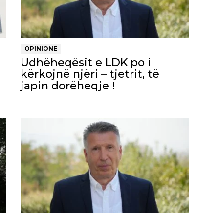
OPINIONE
Udhëheqësit e LDK po i
kërkojnë njëri – tjetrit, të
japin dorëheqje !