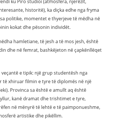
endi ku Piro studioi (atmosfera, njerëzit,
interesante, historitë), ka diçka edhe nga fryma
mesa politike, momentet e thyerjeve të mëdha në
 binin kokat dhe pësonin individët.
mëdha hamletiane, të jesh a të mos jesh, është
din dhe në femrat, bashkëjeton në çapkënllëqet
ë veçantë e tipik: një grup studentësh nga
të xhiruar filmin e tyre të diplomës në një
ki). Provinca sa është e amullt aq është
byllur, kanë dramat dhe trishtimet e tyre,
rrëfen në mënyrë të lehtë e të paimponueshme,
osferë artistike dhe pikëllim.