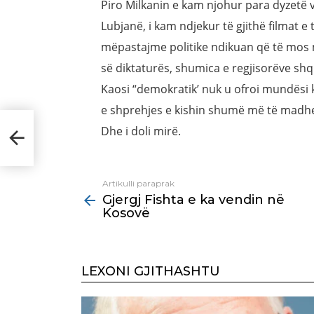
Piro Milkanin e kam njohur para dyzetë vj
Lubjanë, i kam ndjekur të gjithë filmat e 
mëpastajme politike ndikuan që të mos m
së diktaturës, shumica e regjisorëve shqi
Kaosi “demokratik’ nuk u ofroi mundësi k
e shprehjes e kishin shumë më të madhe.
Dhe i doli mirë.
ë
Artikulli paraprak
See
Gjergj Fishta e ka vendin në
more
Kosovë
LEXONI GJITHASHTU