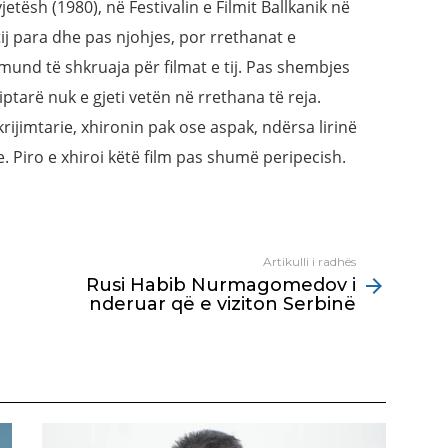
etësh (1980), në Festivalin e Filmit Ballkanik në
tij para dhe pas njohjes, por rrethanat e
und të shkruaja për filmat e tij. Pas shembjes
ptarë nuk e gjeti vetën në rrethana të reja.
rijimtarie, xhironin pak ose aspak, ndërsa lirinë
 Piro e xhiroi këtë film pas shumë peripecish.
Artikulli i radhës
Rusi Habib Nurmagomedov i
nderuar që e viziton Serbinë