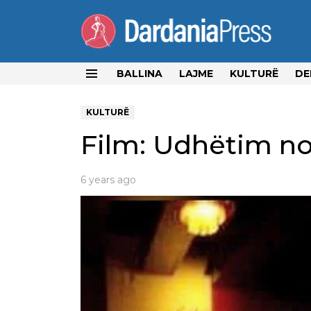
BALLINA
LAJME
KULTURË
DE
Menu
KULTURË
Film: Udhëtim no
6 years ago