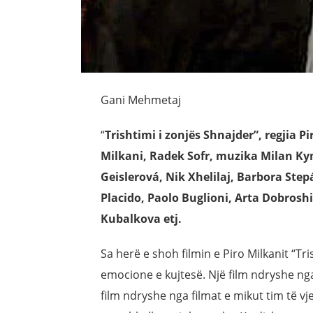
Gani Mehmetaj
“
Trishtimi i zonjës Shnajder”, regjia Pi
Milkani, Radek Sofr, muzika Milan Kym
Geislerová, Nik Xhelilaj, Barbora Ste
Placido, Paolo Buglioni, Arta Dobrosh
Kubalkova etj.
Sa herë e shoh filmin e Piro Milkanit “Tri
emocione e kujtesë. Një film ndryshe nga
film ndryshe nga filmat e mikut tim të vj