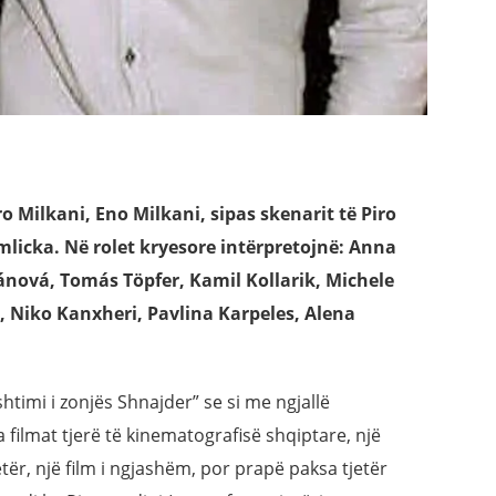
ro Milkani, Eno Milkani, sipas skenarit të Piro
licka. Në rolet kryesore intërpretojnë: Anna
pánová, Tomás Töpfer, Kamil Kollarik, Michele
i, Niko Kanxheri, Pavlina Karpeles, Alena
shtimi i zonjës Shnajder” se si me ngjallë
 filmat tjerë të kinematografisë shqiptare, një
etër, një film i ngjashëm, por prapë paksa tjetër