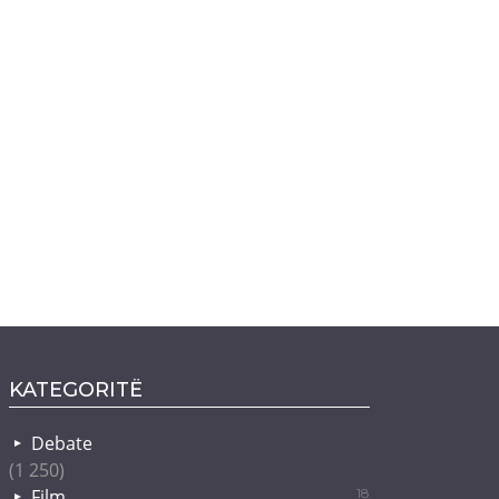
KATEGORITË
Debate
(1 250)
Film
18