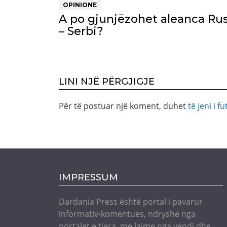
OPINIONE
A po gjunjëzohet aleanca Rus
– Serbi?
LINI NJË PËRGJIGJE
Për të postuar një koment, duhet
të jeni i fu
IMPRESSUM
Dardania Press është portal i pavarur
informativ-komentues, ndryshe nga
portalet e tjera, me lajme nga vendi dhe