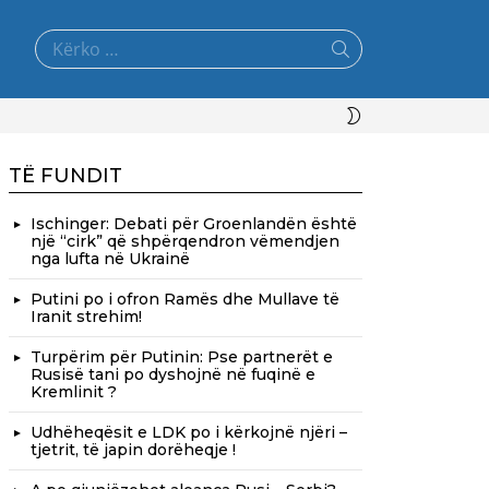
Search
for:
SWITCH
SKIN
TË FUNDIT
Ischinger: Debati për Groenlandën është
një “cirk” që shpërqendron vëmendjen
nga lufta në Ukrainë
Putini po i ofron Ramës dhe Mullave të
Iranit strehim!
Turpërim për Putinin: Pse partnerët e
Rusisë tani po dyshojnë në fuqinë e
Kremlinit ?
Udhëheqësit e LDK po i kërkojnë njëri –
tjetrit, të japin dorëheqje !