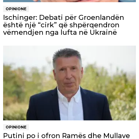
OPINIONE
Ischinger: Debati për Groenlandën
është një “cirk” që shpërqendron
vëmendjen nga lufta në Ukrainë
OPINIONE
Putini po i ofron Ramës dhe Mullave