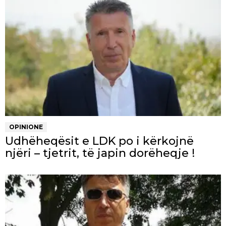
OPINIONE
Udhëheqësit e LDK po i kërkojnë
njëri – tjetrit, të japin dorëheqje !