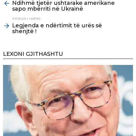
Ndihmë tjetër ushtarake amerikane
more
sapo mbërriti në Ukrainë
Artikulli i radhës
Legjenda e ndërtimit të urës së
shenjtë !
LEXONI GJITHASHTU