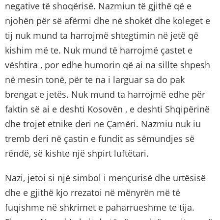
negative të shoqërisë. Nazmiun të gjithë që e
njohën për së afërmi dhe në shokët dhe koleget e
tij nuk mund ta harrojmë shtegtimin në jetë që
kishim më te. Nuk mund të harrojmë çastet e
vështira , por edhe humorin që ai na sillte shpesh
në mesin tonë, për te na i larguar sa do pak
brengat e jetës. Nuk mund ta harrojmë edhe për
faktin së ai e deshti Kosovën , e deshti Shqipërinë
dhe trojet etnike deri ne Çamëri. Nazmiu nuk iu
tremb deri në çastin e fundit as sëmundjes së
rëndë, së kishte një shpirt luftëtari.
Nazi, jetoi si një simbol i mençurisë dhe urtësisë
dhe e gjithë kjo rrezatoi në mënyrën më të
fuqishme në shkrimet e paharrueshme te tija.