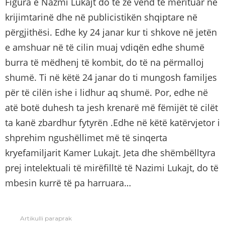
Figura e Nazmi Lukajt do të zë vend të merituar në
krijimtarinë dhe në publicistikën shqiptare në
përgjithësi. Edhe ky 24 janar kur ti shkove në jetën
e amshuar në të cilin muaj vdiqën edhe shumë
burra të mëdhenj të kombit, do të na përmalloj
shumë. Ti në këtë 24 janar do ti mungosh familjes
për të cilën ishe i lidhur aq shumë. Por, edhe në
atë botë duhesh ta jesh krenarë më fëmijët të cilët
ta kanë zbardhur fytyrën .Edhe në këtë katërvjetor i
shprehim ngushëllimet më të sinqerta
kryefamiljarit Kamer Lukajt. Jeta dhe shëmbëlltyra
prej intelektuali të mirëfilltë të Nazimi Lukajt, do të
mbesin kurrë të pa harruara…
Artikulli paraprak
See