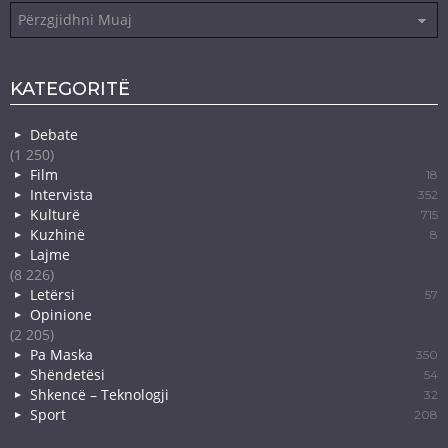
Arkiva
KATEGORITË
Debate
(1 250)
Film
18
Intervista
352
Kulturë
715
Kuzhinë
8
Lajme
(8 226)
Letërsi
57
Opinione
(2 205)
Pa Maska
350
Shëndetësi
54
Shkencë – Teknologji
32
Sport
208