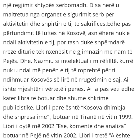
një regjimit shtypës serbomadh. Disa herë u
maltretua nga organet e sigurimit serb për
aktivitetin dhe shpirtin e tij të sakrificës.Edhe pas
përfundimit të luftës në Kosovë, asnjëherë nuk e
ndali aktivitetin e tij, por tash duke shpërndarë
rreze diturie tek nxënësit në gjimnazin me nam të
Pejës. Dhe, Nazmiu si intelektual i mirëfilltë, kurrë
nuk u ndal më penën e tij të mprehtë për ti
ndihmuar Kosovës së lirë në rrugëtimin e saj. Ai
ishte mjeshtër i vërtetë i penës. Ai la pas veti edhe
katër libra të botuar dhe shumë shkrime
publicistike. Libri i pare është “Kosova dhimbja
dhe shpresa ime” , botuar në Tiranë në vitin 1999.
Libri i dytë më 2002 “Ese, komente dhe analiza”
botuar në Pejë në vitin 2002. Libri i tretë “A është