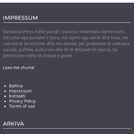
IMPRESSUM
Dardania Press është portal i pavarur informativ-komentues,
ndryshe nga portalet e tjera, me lajme nga vendi dhe bota, me
rubrika të larmishme dhe me debate për probleme të caktuara
sociale, politike, kulturore dhe të të drejtave të njeriut, ku
përfshihen edhe të drejtat e grave.
Lexo më shumë
Ballina
Impressum
Kontakti
Privacy Policy
Terms of use
ARKIVA