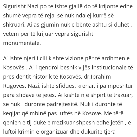
Sigurisht Nazi po te ishte gjallë do të krijonte edhe
shumë vepra të reja, së nuk ndalej kurrë së
shkruari. Ai as gjumin nuk e bënte ashtu si duhet ,
vetëm për të krijuar vepra sigurisht
monumentale.
Ai ishte njeri i cili kishte vizione për të ardhmen e
Kosovës . Ai i qëndroi besnik vijës institucionale të
presidentit historik të Kosovës, dr.Ibrahim
Rugovës. Nazi, ishte sfidues, krenar, i pa mposhtur
para sfidave të jetës. Ai kishte një shpirt të trazuar,
së nuk i duronte padrejtësitë. Nuk i duronte të
keqijat që mbinë pas luftës në Kosovë. Me tërë
qenien e tij duke e rrezikuar shpesh edhe jetën , e
luftoi krimin e organizuar dhe dukuritë tjera