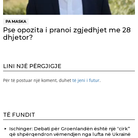
PA MASKA
Pse opozita i pranoi zgjedhjet me 28
dhjetor?
LINI NJË PËRGJIGJE
Për të postuar një koment, duhet
të jeni i futur
.
TË FUNDIT
Ischinger: Debati për Groenlandën është një “cirk”
që shpërqendron vëmendjen nga lufta në Ukrainë