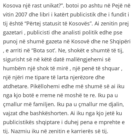
Kosova një rast unikat?”. botoi po ashtu në Pejë në
vitin 2007 dhe libri i katërt publicistik dhe i fundit i
tij është “Përtej statusit të Kosovës”. Ai zenitin prej
gazetari , publicisti dhe analisti politik edhe pse
punoj në shumë gazeta në Kosovë dhe ne Shqipëri
, e arriti në “Bota sot’. Ne, shokët e shumtë të tij,
sigurisht së në këtë datë mallëngjehemi së
humbëm një shok të mirë , një penë të shquar ,
një njëri me tipare të larta njerëzore dhe
atdhetare. Pikëllohemi edhe më shumë së ai iku
nga kjo botë e rreme në moshë te re. Iku pa u
çmallur më familjen. Iku pa u çmallur me djalin,
vajzat dhe bashkëshorten. Ai iku nga kjo jetë ku
publicistikës shqiptare i duhej pena e mprehte e
tij. Nazmiu iku në zenitin e karrierës së tij.