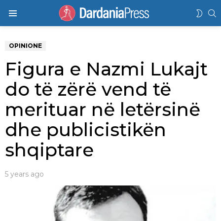
K
SWIT
Menu
SKIN
OPINIONE
Figura e Nazmi Lukajt
do të zërë vend të
merituar në letërsinë
dhe publicistikën
shqiptare
5 years ago