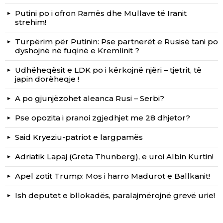
Putini po i ofron Ramës dhe Mullave të Iranit
strehim!
Turpërim për Putinin: Pse partnerët e Rusisë tani po
dyshojnë në fuqinë e Kremlinit ?
Udhëheqësit e LDK po i kërkojnë njëri – tjetrit, të
japin dorëheqje !
A po gjunjëzohet aleanca Rusi – Serbi?
Pse opozita i pranoi zgjedhjet me 28 dhjetor?
Said Kryeziu-patriot e largpamës
Adriatik Lapaj (Greta Thunberg), e uroi Albin Kurtin!
Apel zotit Trump: Mos i harro Madurot e Ballkanit!
Ish deputet e bllokadës, paralajmërojnë grevë urie!