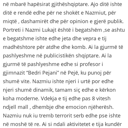
në mbarë hapësirat gjithëshqiptare. Ajo ditë ishte
ditë e rendë edhe për ne shokët e Nazmiut, për
miqtë , dashamirët dhe për opinion e gjerë publik.
Portreti i Nazmi Lukajt është i begatshëm ,se ashtu
e begatshme ishte edhe jeta dhe vepra e tij
madhështore për atdhe dhe komb. Ai la gjurmë të
pashlyeshme në publicistikën shqiptare. Ai la
gjurmë të pashlyeshme edhe si profesor i
gjimnazit “Bedri Pejani” në Pejë, ku punoj për
shumë vite. Nazmiu ishte njeri i urtë por edhe
njeri shumë dinamik, tamam siç edhe e kërkon
koha moderne. Vdekja e tij edhe pas 8 vitesh
ndjell mall , dhembje dhe emocion njëherësh.
Nazmiu nuk iu tremb terrorit serb edhe pse ishte
në moshë të re. Ai si ndali aktivitetet e tija kundër