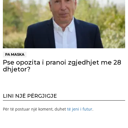
PA MASKA
Pse opozita i pranoi zgjedhjet me 28
dhjetor?
LINI NJË PËRGJIGJE
Për të postuar një koment, duhet
të jeni i futur
.