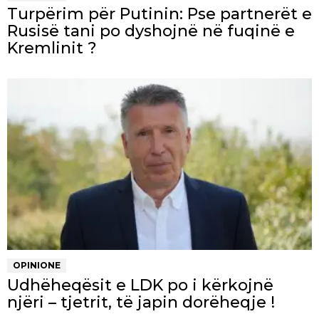
Turpërim për Putinin: Pse partnerët e
Rusisë tani po dyshojnë në fuqinë e
Kremlinit ?
OPINIONE
Udhëheqësit e LDK po i kërkojnë
njëri – tjetrit, të japin dorëheqje !