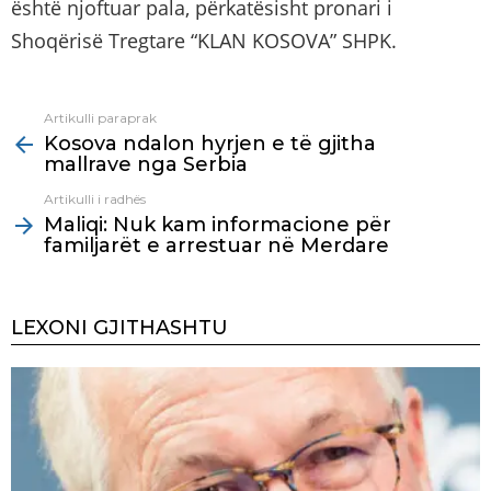
është njoftuar pala, përkatësisht pronari i
Shoqërisë Tregtare “KLAN KOSOVA” SHPK.
Artikulli paraprak
See
Kosova ndalon hyrjen e të gjitha
more
mallrave nga Serbia
Artikulli i radhës
Maliqi: Nuk kam informacione për
familjarët e arrestuar në Merdare
LEXONI GJITHASHTU