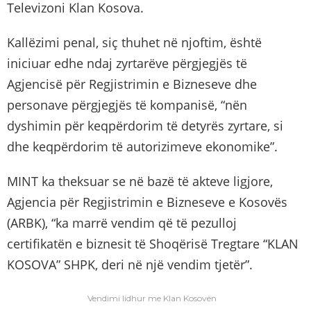
Televizoni Klan Kosova.
Kallëzimi penal, siç thuhet në njoftim, është
iniciuar edhe ndaj zyrtarëve përgjegjës të
Agjencisë për Regjistrimin e Bizneseve dhe
personave përgjegjës të kompanisë, “nën
dyshimin për keqpërdorim të detyrës zyrtare, si
dhe keqpërdorim të autorizimeve ekonomike”.
MINT ka theksuar se në bazë të akteve ligjore,
Agjencia për Regjistrimin e Bizneseve e Kosovës
(ARBK), “ka marrë vendim që të pezulloj
certifikatën e biznesit të Shoqërisë Tregtare “KLAN
KOSOVA” SHPK, deri në një vendim tjetër”.
Vendimi lidhur me Klan Kosovën