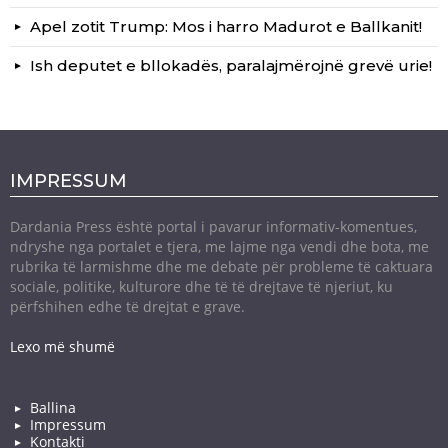
Apel zotit Trump: Mos i harro Madurot e Ballkanit!
Ish deputet e bllokadës, paralajmërojnë grevë urie!
IMPRESSUM
Dardania Press është portal i pavarur informativ-komentues,
ndryshe nga portalet e tjera, me lajme nga vendi dhe bota, me
rubrika të larmishme dhe me debate për probleme të caktuara
sociale, politike, kulturore dhe të të drejtave të njeriut, ku
përfshihen edhe të drejtat e grave.
Lexo më shumë
Ballina
Impressum
Kontakti