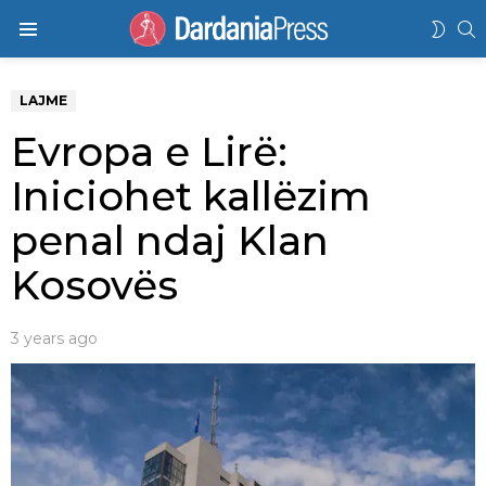
K
SWIT
Menu
SKIN
LAJME
Evropa e Lirë:
Iniciohet kallëzim
penal ndaj Klan
Kosovës
3 years ago