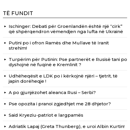
TË FUNDIT
Ischinger: Debati për Groenlandën është një “cirk”
që shpërqendron vëmendjen nga lufta në Ukrainë
Putini po i ofron Ramës dhe Mullave të Iranit
strehim!
Turpërim për Putinin: Pse partnerët e Rusisë tani po
dyshojnë në fuqinë e Kremlinit ?
Udhëheqësit e LDK po i kërkojnë njëri – tjetrit, të
japin dorëheqje !
A po gjunjëzohet aleanca Rusi – Serbi?
Pse opozita i pranoi zgjedhjet me 28 dhjetor?
Said Kryeziu-patriot e largpamës
Adriatik Lapaj (Greta Thunberg), e uroi Albin Kurtin!