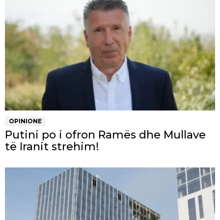
OPINIONE
Putini po i ofron Ramës dhe Mullave
të Iranit strehim!