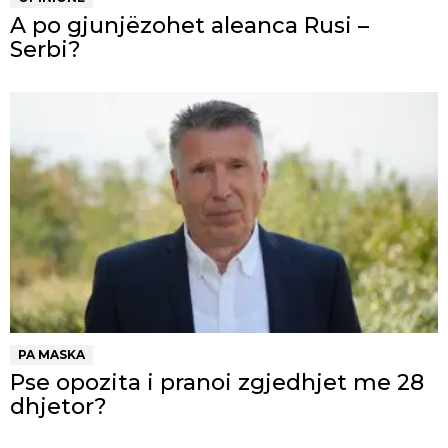
A po gjunjëzohet aleanca Rusi –
Serbi?
PA MASKA
Pse opozita i pranoi zgjedhjet me 28
dhjetor?