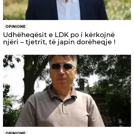
OPINIONE
Udhëheqësit e LDK po i kërkojnë
njëri – tjetrit, të japin dorëheqje !
OPINIONE