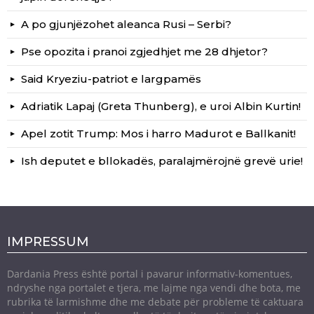
A po gjunjëzohet aleanca Rusi – Serbi?
Pse opozita i pranoi zgjedhjet me 28 dhjetor?
Said Kryeziu-patriot e largpamës
Adriatik Lapaj (Greta Thunberg), e uroi Albin Kurtin!
Apel zotit Trump: Mos i harro Madurot e Ballkanit!
Ish deputet e bllokadës, paralajmërojnë grevë urie!
IMPRESSUM
Dardania Press është portal i pavarur informativ-komentues,
ndryshe nga portalet e tjera, me lajme nga vendi dhe bota, me
rubrika të larmishme dhe me debate për probleme të caktuara