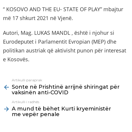
“ KOSOVO AND THE EU- STATE OF PLAY” mbajtur
më 17 shkurt 2021 në Vjenë.
Autori, Mag. LUKAS MANDL , është i njohur si
Eurodeputet i Parlamentit Evropian (MEP) dhe
politikan austriak që aktivisht punon për interesat
e Kosovës.
Artikulli paraprak
See
Sonte në Prishtinë arrijnë shiringat për
more
vaksinën anti-COVID
Artikulli i radhës
A mund të bëhet Kurti kryeministër
me vepër penale