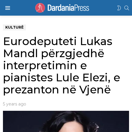
K
SWIT
Menu
SKIN
KULTURË
Eurodeputeti Lukas
Mandl përzgjedhë
interpretimin e
pianistes Lule Elezi, e
prezanton në Vjenë
5 years ago