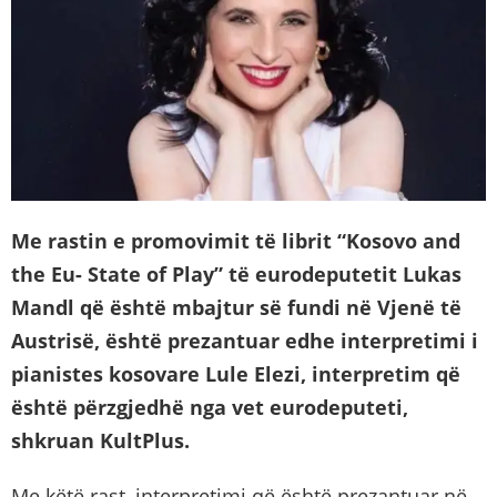
Me rastin e promovimit të librit “Kosovo and
the Eu- State of Play” të eurodeputetit Lukas
Mandl që është mbajtur së fundi në Vjenë të
Austrisë, është prezantuar edhe interpretimi i
pianistes kosovare Lule Elezi, interpretim që
është përzgjedhë nga vet eurodeputeti,
shkruan KultPlus.
Me këtë rast, interpretimi që është prezantuar në