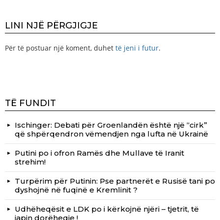
LINI NJË PËRGJIGJE
Për të postuar një koment, duhet
të jeni i futur
.
TË FUNDIT
Ischinger: Debati për Groenlandën është një “cirk”
që shpërqendron vëmendjen nga lufta në Ukrainë
Putini po i ofron Ramës dhe Mullave të Iranit
strehim!
Turpërim për Putinin: Pse partnerët e Rusisë tani po
dyshojnë në fuqinë e Kremlinit ?
Udhëheqësit e LDK po i kërkojnë njëri – tjetrit, të
japin dorëheqje !