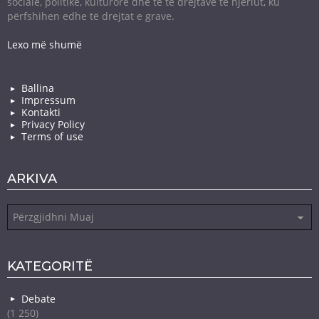
sociale, politike, kulturore dhe të të drejtave të njeriut, ku
përfshihen edhe të drejtat e grave.
Lexo më shumë
Ballina
Impressum
Kontakti
Privacy Policy
Terms of use
ARKIVA
Arkiva
KATEGORITË
Debate
(1 250)