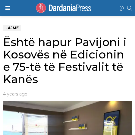
K
SWIT
Menu
SKIN
LAJME
Është hapur Pavijoni i
Kosovës në Edicionin
e 75-të të Festivalit të
Kanës
4 years ago