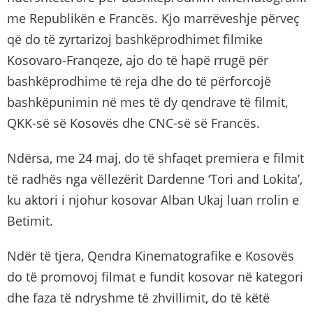
me Republikën e Francës. Kjo marrëveshje përveç
që do të zyrtarizoj bashkëprodhimet filmike
Kosovaro-Franqeze, ajo do të hapë rrugë për
bashkëprodhime të reja dhe do të përforcojë
bashkëpunimin në mes të dy qendrave të filmit,
QKK-së së Kosovës dhe CNC-së së Francës.
Ndërsa, me 24 maj, do të shfaqet premiera e filmit
të radhës nga vëllezërit Dardenne ‘Tori and Lokita’,
ku aktori i njohur kosovar Alban Ukaj luan rrolin e
Betimit.
Ndër të tjera, Qendra Kinematografike e Kosovës
do të promovoj filmat e fundit kosovar në kategori
dhe faza të ndryshme të zhvillimit, do të këtë