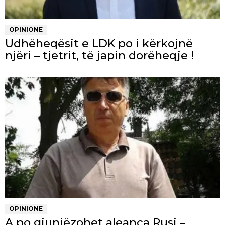
OPINIONE
Udhëheqësit e LDK po i kërkojnë
njëri – tjetrit, të japin dorëheqje !
OPINIONE
A po gjunjëzohet aleanca Rusi –