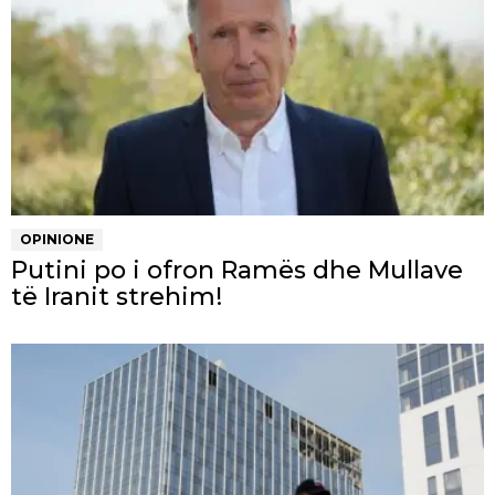
OPINIONE
Putini po i ofron Ramës dhe Mullave
të Iranit strehim!