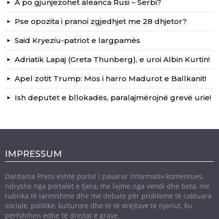
A po gjunjëzohet aleanca Rusi – Serbi?
Pse opozita i pranoi zgjedhjet me 28 dhjetor?
Said Kryeziu-patriot e largpamës
Adriatik Lapaj (Greta Thunberg), e uroi Albin Kurtin!
Apel zotit Trump: Mos i harro Madurot e Ballkanit!
Ish deputet e bllokadës, paralajmërojnë grevë urie!
IMPRESSUM
Dardania Press është portal i pavarur informativ-komentues,
ndryshe nga portalet e tjera, me lajme nga vendi dhe bota, me
rubrika të larmishme dhe me debate për probleme të caktuara
sociale, politike, kulturore dhe të të drejtave të njeriut, ku
përfshihen edhe të drejtat e grave.