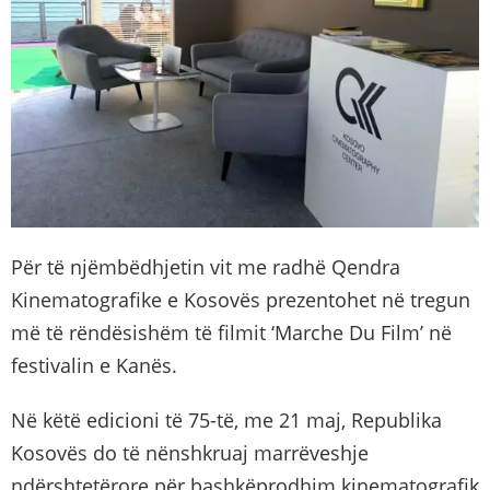
Për të njëmbëdhjetin vit me radhë Qendra
Kinematografike e Kosovës prezentohet në tregun
më të rëndësishëm të filmit ‘Marche Du Film’ në
festivalin e Kanës.
Në këtë edicioni të 75-të, me 21 maj, Republika
Kosovës do të nënshkruaj marrëveshje
ndërshtetërore për bashkëprodhim kinematografik