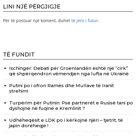
LINI NJË PËRGJIGJE
Për të postuar një koment, duhet
të jeni i futur
.
TË FUNDIT
Ischinger: Debati për Groenlandën është një “cirk”
që shpërqendron vëmendjen nga lufta në Ukrainë
Putini po i ofron Ramës dhe Mullave të Iranit
strehim!
Turpërim për Putinin: Pse partnerët e Rusisë tani po
dyshojnë në fuqinë e Kremlinit ?
Udhëheqësit e LDK po i kërkojnë njëri – tjetrit, të
japin dorëheqje !