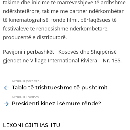
takime dhe inicime të marrëveshjeve të ardhshme
ndërshtetërore, takime me partner ndërkombëtar
të kinematografisë, fonde filmi, përfaqësues të
festivaleve të rëndësishme ndërkombëtare,
producentë e distributorë.
Pavijoni i përbashkët i Kosovës dhe Shqipërisë
gjendet në Village International Riviera – Nr. 135.
Artikulli paraprak
See
Tablo të trishtueshme të pushtimit
more
Artikulli i radhës
Presidenti kinez i sëmurë rëndë?
LEXONI GJITHASHTU