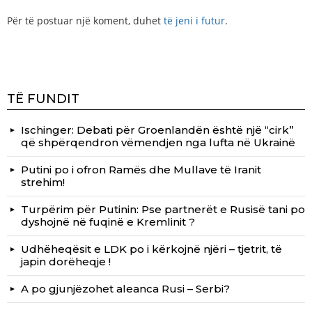
Për të postuar një koment, duhet
të jeni i futur
.
TË FUNDIT
Ischinger: Debati për Groenlandën është një “cirk”
që shpërqendron vëmendjen nga lufta në Ukrainë
Putini po i ofron Ramës dhe Mullave të Iranit
strehim!
Turpërim për Putinin: Pse partnerët e Rusisë tani po
dyshojnë në fuqinë e Kremlinit ?
Udhëheqësit e LDK po i kërkojnë njëri – tjetrit, të
japin dorëheqje !
A po gjunjëzohet aleanca Rusi – Serbi?