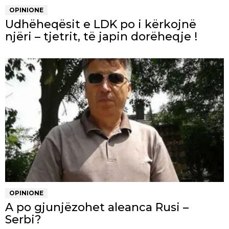
OPINIONE
Udhëheqësit e LDK po i kërkojnë
njëri – tjetrit, të japin dorëheqje !
OPINIONE
A po gjunjëzohet aleanca Rusi –
Serbi?