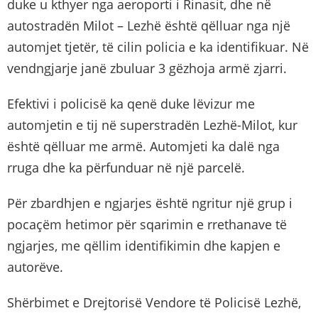
duke u kthyer nga aeroporti i Rinasit, dhe në
autostradën Milot – Lezhë është qëlluar nga një
automjet tjetër, të cilin policia e ka identifikuar. Në
vendngjarje janë zbuluar 3 gëzhoja armë zjarri.
Efektivi i policisë ka qenë duke lëvizur me
automjetin e tij në superstradën Lezhë-Milot, kur
është qëlluar me armë. Automjeti ka dalë nga
rruga dhe ka përfunduar në një parcelë.
Për zbardhjen e ngjarjes është ngritur një grup i
pocaçëm hetimor për sqarimin e rrethanave të
ngjarjes, me qëllim identifikimin dhe kapjen e
autorëve.
Shërbimet e Drejtorisë Vendore të Policisë Lezhë,