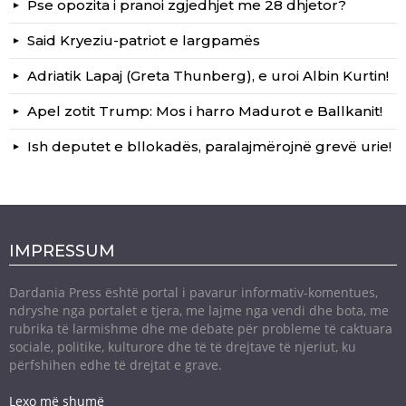
Pse opozita i pranoi zgjedhjet me 28 dhjetor?
Said Kryeziu-patriot e largpamës
Adriatik Lapaj (Greta Thunberg), e uroi Albin Kurtin!
Apel zotit Trump: Mos i harro Madurot e Ballkanit!
Ish deputet e bllokadës, paralajmërojnë grevë urie!
IMPRESSUM
Dardania Press është portal i pavarur informativ-komentues,
ndryshe nga portalet e tjera, me lajme nga vendi dhe bota, me
rubrika të larmishme dhe me debate për probleme të caktuara
sociale, politike, kulturore dhe të të drejtave të njeriut, ku
përfshihen edhe të drejtat e grave.
Lexo më shumë