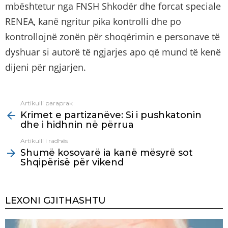
mbështetur nga FNSH Shkodër dhe forcat speciale
RENEA, kanë ngritur pika kontrolli dhe po
kontrollojnë zonën për shoqërimin e personave të
dyshuar si autorë të ngjarjes apo që mund të kenë
dijeni për ngjarjen.
Artikulli paraprak
See
Krimet e partizanëve: Si i pushkatonin
more
dhe i hidhnin në përrua
Artikulli i radhës
Shumë kosovarë ia kanë mësyrë sot
Shqipërisë për vikend
LEXONI GJITHASHTU