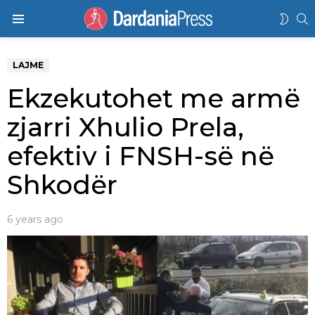
K
SWIT
Menu
SKIN
LAJME
Ekzekutohet me armë
zjarri Xhulio Prela,
efektiv i FNSH-së në
Shkodër
6 years ago