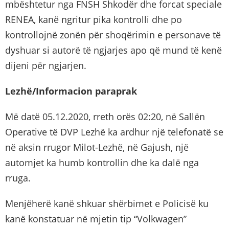
mbështetur nga FNSH Shkodër dhe forcat speciale
RENEA, kanë ngritur pika kontrolli dhe po
kontrollojnë zonën për shoqërimin e personave të
dyshuar si autorë të ngjarjes apo që mund të kenë
dijeni për ngjarjen.
Lezhë/Informacion paraprak
Më datë 05.12.2020, rreth orës 02:20, në Sallën
Operative të DVP Lezhë ka ardhur një telefonatë se
në aksin rrugor Milot-Lezhë, në Gajush, një
automjet ka humb kontrollin dhe ka dalë nga
rruga.
Menjëherë kanë shkuar shërbimet e Policisë ku
kanë konstatuar në mjetin tip “Volkwagen”