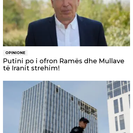
OPINIONE
Putini po i ofron Ramës dhe Mullave
të Iranit strehim!