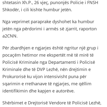
shtetasin Xh.P., 26 vjeç, punonjës Policie i FNSH
Shkodër, i cili kishte humbur jetën.
Nga veprimet paraprake dyshohet ka humbur
jetën nga përdorimi i armës së zjarrit, raporton
a2CNN.
Për zbardhjen e ngjarjes është ngritur një grup i
pocaçëm hetimor me ekspertët më të mirë të
Policisë Kriminale nga Departamenti i Policisë
Kriminale dhe të DVP Lezhë, nën drejtimin e
Prokurorisë ku vijon intensivisht puna për
sqarimin e rrethanave të ngjarjes, me qëllim
identifikimin dhe kapjen e autorëve.
Shërbimet e Drejtorisë Vendore të Policisë Lezhë,