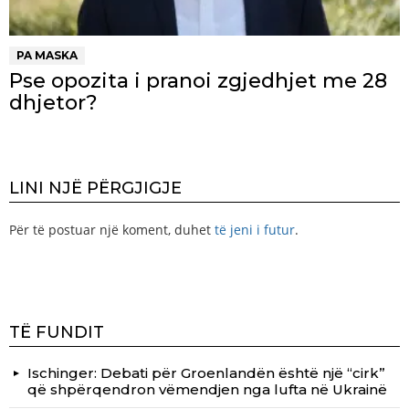
PA MASKA
Pse opozita i pranoi zgjedhjet me 28
dhjetor?
LINI NJË PËRGJIGJE
Për të postuar një koment, duhet
të jeni i futur
.
TË FUNDIT
Ischinger: Debati për Groenlandën është një “cirk”
që shpërqendron vëmendjen nga lufta në Ukrainë