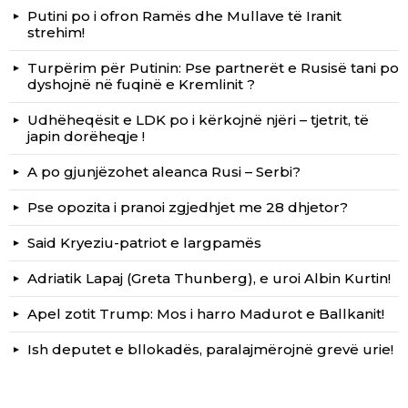
Putini po i ofron Ramës dhe Mullave të Iranit
strehim!
Turpërim për Putinin: Pse partnerët e Rusisë tani po
dyshojnë në fuqinë e Kremlinit ?
Udhëheqësit e LDK po i kërkojnë njëri – tjetrit, të
japin dorëheqje !
A po gjunjëzohet aleanca Rusi – Serbi?
Pse opozita i pranoi zgjedhjet me 28 dhjetor?
Said Kryeziu-patriot e largpamës
Adriatik Lapaj (Greta Thunberg), e uroi Albin Kurtin!
Apel zotit Trump: Mos i harro Madurot e Ballkanit!
Ish deputet e bllokadës, paralajmërojnë grevë urie!