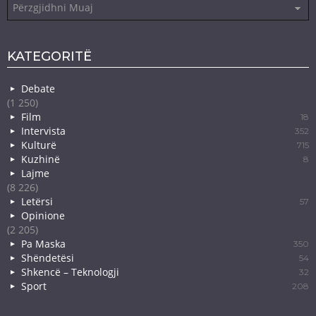
Arkiva
KATEGORITË
Debate
(1 250)
Film
18
Intervista
352
Kulturë
715
Kuzhinë
8
Lajme
(8 226)
Letërsi
57
Opinione
(2 205)
Pa Maska
350
Shëndetësi
54
Shkencë – Teknologji
32
Sport
208