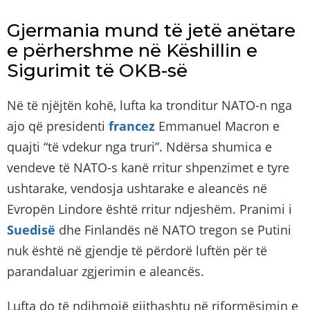
Gjermania mund të jetë anëtare
e përhershme në Këshillin e
Sigurimit të OKB-së
Në të njëjtën kohë, lufta ka tronditur NATO-n nga
ajo që presidenti
francez
Emmanuel Macron e
quajti “të vdekur nga truri”. Ndërsa shumica e
vendeve të NATO-s kanë rritur shpenzimet e tyre
ushtarake, vendosja ushtarake e aleancës në
Evropën Lindore është rritur ndjeshëm. Pranimi i
Suedisë
dhe Finlandës në NATO tregon se Putini
nuk është në gjendje të përdorë luftën për të
parandaluar zgjerimin e aleancës.
Lufta do të ndihmojë gjithashtu në riformësimin e