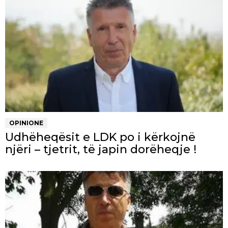
OPINIONE
Udhëheqësit e LDK po i kërkojnë
njëri – tjetrit, të japin dorëheqje !