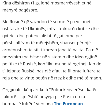
Kina dëshiron t’i zgjidhë mosmarrëveshjet në
mënyrë paqësore.
Me Rusinë që vazhdon të sulmojë pozicionet
ushtarake të Ukrainës, infrastrukturën kritike dhe
qytetet dhe potencialisht të gatshme për
përshkallëzim të mëtejshëm, shanset për një
armëpushim të stilit korean janë të pakta. Pa një
ndryshim thelbësor në sistemin dhe ideologjinë
politike të Rusisë, konflikti mund të ngrihej. Kjo do
t’i lejonte Rusisë, pas një afati, të fillonte luftëra të
reja dhe ta vinte botën në rrezik edhe më të madh.
Origjinali i këtij artikulli “Putini keqvlerësoi katër
faktorë – kjo është arsyeja pse Rusia do ta
humbasë luftën” vjen nga
The European
.