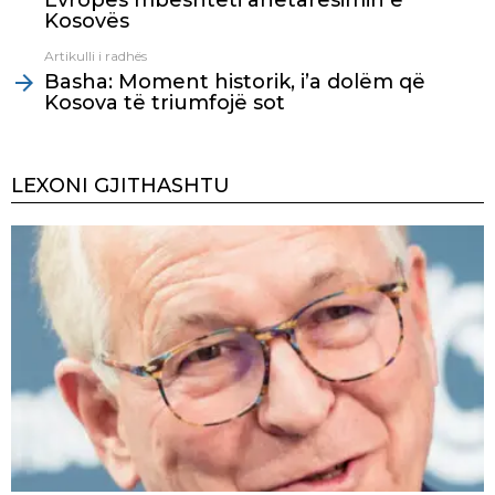
Evropës mbështeti anëtarësimin e
Kosovës
Artikulli i radhës
Basha: Moment historik, i’a dolëm që
Kosova të triumfojë sot
LEXONI GJITHASHTU