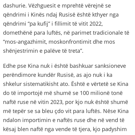
dashurie. Vëzhguesit e mprehtë vërejnë se
qëndrimi i Kinës ndaj Rusisë është kthyer nga
qëndrimi “pa kufij” i fillimit të vitit 2022,
domethënë para luftës, në parimet tradicionale të
“mos-angazhimit, moskonfrontimit dhe mos
shënjestrimin e palëve të treta”.
Edhe pse Kina nuk i është bashkuar sanksioneve
perëndimore kundër Rusisë, as ajo nuk i ka
shkelur sistematikisht ato. Është e vërtetë se Kina
do të importojë më shumë se 100 milionë tonë
naftë ruse në vitin 2023, por kjo nuk është shumë
më tepër se sa bleu çdo vit para luftës. Nëse Kina
ndalon importimin e naftës ruse dhe në vend të
kësaj blen naftë nga vende të tjera, kjo padyshim