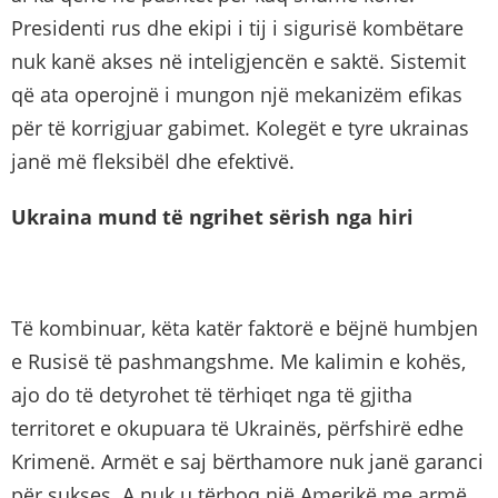
Presidenti rus dhe ekipi i tij i sigurisë kombëtare
nuk kanë akses në inteligjencën e saktë. Sistemit
që ata operojnë i mungon një mekanizëm efikas
për të korrigjuar gabimet. Kolegët e tyre ukrainas
janë më fleksibël dhe efektivë.
Ukraina mund të ngrihet sërish nga hiri
Të kombinuar, këta katër faktorë e bëjnë humbjen
e Rusisë të pashmangshme. Me kalimin e kohës,
ajo do të detyrohet të tërhiqet nga të gjitha
territoret e okupuara të Ukrainës, përfshirë edhe
Krimenë. Armët e saj bërthamore nuk janë garanci
për sukses. A nuk u tërhoq një Amerikë me armë