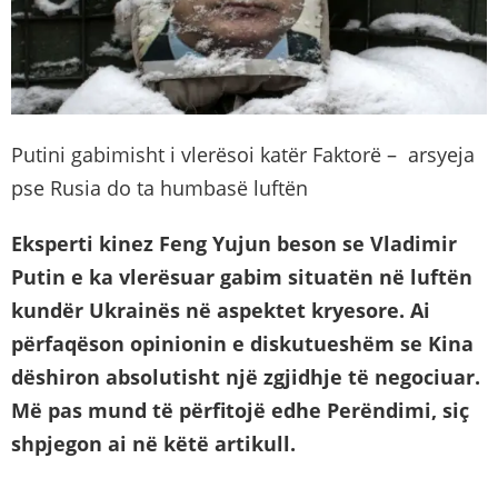
Putini gabimisht i vlerësoi katër Faktorë – arsyeja
pse Rusia do ta humbasë luftën
Eksperti kinez Feng Yujun beson se Vladimir
Putin e ka vlerësuar gabim situatën në luftën
kundër Ukrainës në aspektet kryesore. Ai
përfaqëson opinionin e diskutueshëm se Kina
dëshiron absolutisht një zgjidhje të negociuar.
Më pas mund të përfitojë edhe Perëndimi, siç
shpjegon ai në këtë artikull.