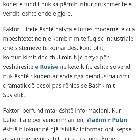
kohët e fundit nuk ka përmbushur pritshmëritë e
vendit, është ende e gjerë.
Faktori i tretë është natyra e luftës moderne, e cila
mbështetet në një kombinim të fuqisë industriale
dhe sistemeve të komandës, kontrollit,
komunikimit dhe zbulimit. Një arsye për
vështirësitë
e Rusisë
në këtë luftë është se vendi
nuk është rikuperuar ende nga deindustrializimi
dramatik që pësoi pas rënies së Bashkimit
Sovjetik.
Faktori përfundimtar është informacioni. Kur
bëhet fjalë për vendimmarrjen,
Vladimir Putin
është bllokuar në një fshikëz informacioni, sepse
ai ka qenë në pushtet për kaq shumë kohë.