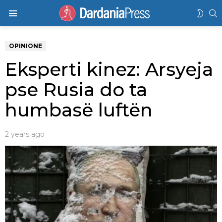
K
SWIT
Menu
SKIN
OPINIONE
Eksperti kinez: Arsyeja
pse Rusia do ta
humbasë luftën
2 years ago