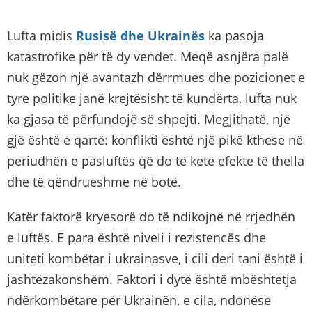
Lufta midis
Rusisë dhe Ukrainës
ka pasoja
katastrofike për të dy vendet. Meqë asnjëra palë
nuk gëzon një avantazh dërrmues dhe pozicionet e
tyre politike janë krejtësisht të kundërta, lufta nuk
ka gjasa të përfundojë së shpejti. Megjithatë, një
gjë është e qartë: konflikti është një pikë kthese në
periudhën e pasluftës që do të ketë efekte të thella
dhe të qëndrueshme në botë.
Katër faktorë kryesorë do të ndikojnë në rrjedhën
e luftës. E para është niveli i rezistencës dhe
uniteti kombëtar i ukrainasve, i cili deri tani është i
jashtëzakonshëm. Faktori i dytë është mbështetja
ndërkombëtare për Ukrainën, e cila, ndonëse