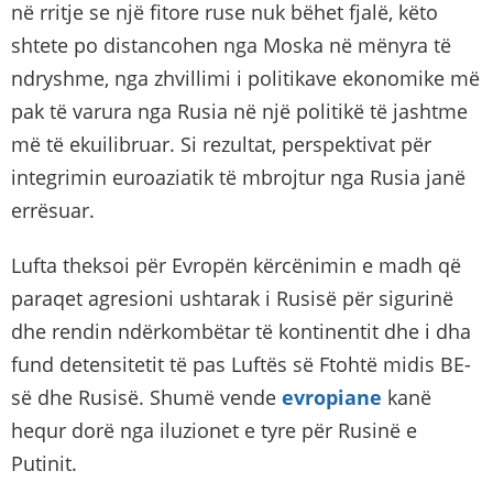
në rritje se një fitore ruse nuk bëhet fjalë, këto
shtete po distancohen nga Moska në mënyra të
ndryshme, nga zhvillimi i politikave ekonomike më
pak të varura nga Rusia në një politikë të jashtme
më të ekuilibruar. Si rezultat, perspektivat për
integrimin euroaziatik të mbrojtur nga Rusia janë
errësuar.
Lufta theksoi për Evropën kërcënimin e madh që
paraqet agresioni ushtarak i Rusisë për sigurinë
dhe rendin ndërkombëtar të kontinentit dhe i dha
fund detensitetit të pas Luftës së Ftohtë midis BE-
së dhe Rusisë. Shumë vende
evropiane
kanë
hequr dorë nga iluzionet e tyre për Rusinë e
Putinit.