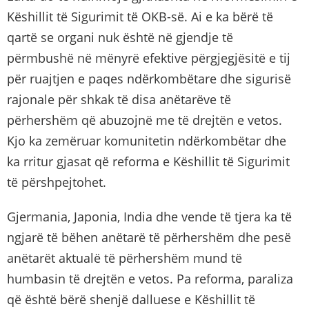
Këshillit të Sigurimit të OKB-së. Ai e ka bërë të
qartë se organi nuk është në gjendje të
përmbushë në mënyrë efektive përgjegjësitë e tij
për ruajtjen e paqes ndërkombëtare dhe sigurisë
rajonale për shkak të disa anëtarëve të
përhershëm që abuzojnë me të drejtën e vetos.
Kjo ka zemëruar komunitetin ndërkombëtar dhe
ka rritur gjasat që reforma e Këshillit të Sigurimit
të përshpejtohet.
Gjermania, Japonia, India dhe vende të tjera ka të
ngjarë të bëhen anëtarë të përhershëm dhe pesë
anëtarët aktualë të përhershëm mund të
humbasin të drejtën e vetos. Pa reforma, paraliza
që është bërë shenjë dalluese e Këshillit të