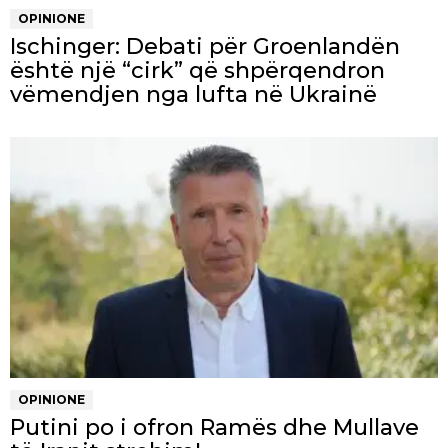
OPINIONE
Ischinger: Debati për Groenlandën
është një “cirk” që shpërqendron
vëmendjen nga lufta në Ukrainë
OPINIONE
Putini po i ofron Ramës dhe Mullave