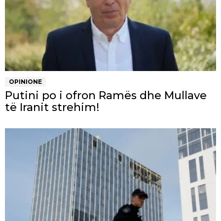
OPINIONE
Putini po i ofron Ramës dhe Mullave
të Iranit strehim!