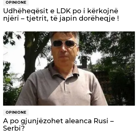
OPINIONE
Udhëheqësit e LDK po i kërkojnë
njëri – tjetrit, të japin dorëheqje !
OPINIONE
A po gjunjëzohet aleanca Rusi –
Serbi?