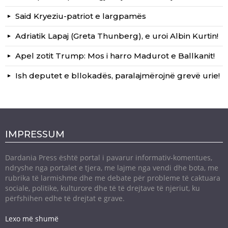
Said Kryeziu-patriot e largpamës
Adriatik Lapaj (Greta Thunberg), e uroi Albin Kurtin!
Apel zotit Trump: Mos i harro Madurot e Ballkanit!
Ish deputet e bllokadës, paralajmërojnë grevë urie!
IMPRESSUM
Dardania Press është portal i pavarur informativ-komentues,
ndryshe nga portalet e tjera, me lajme nga vendi dhe bota, me
rubrika të larmishme dhe me debate për probleme të caktuara
sociale, politike, kulturore dhe të të drejtave të njeriut, ku
përfshihen edhe të drejtat e grave.
Lexo më shumë