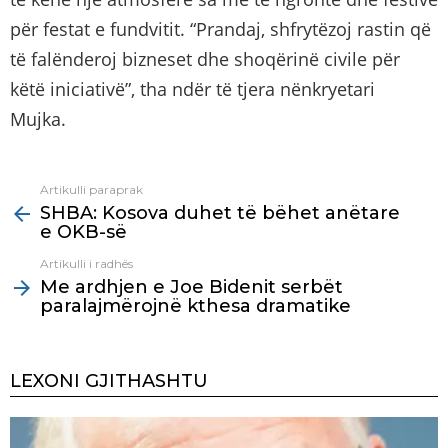
për festat e fundvitit. “Prandaj, shfrytëzoj rastin që
të falënderoj bizneset dhe shoqërinë civile për
këtë iniciativë”, tha ndër të tjera nënkryetari
Mujka.
Artikulli paraprak
See
SHBA: Kosova duhet të bëhet anëtare
more
e OKB-së
Artikulli i radhës
Me ardhjen e Joe Bidenit serbët
paralajmërojnë kthesa dramatike
LEXONI GJITHASHTU