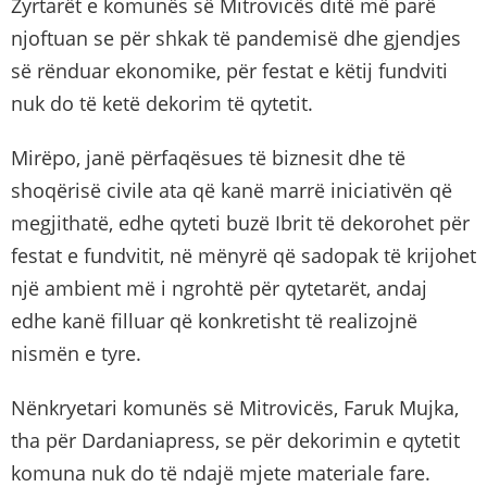
Zyrtarët e komunës së Mitrovicës ditë më parë
njoftuan se për shkak të pandemisë dhe gjendjes
së rënduar ekonomike, për festat e këtij fundviti
nuk do të ketë dekorim të qytetit.
Mirëpo, janë përfaqësues të biznesit dhe të
shoqërisë civile ata që kanë marrë iniciativën që
megjithatë, edhe qyteti buzë Ibrit të dekorohet për
festat e fundvitit, në mënyrë që sadopak të krijohet
një ambient më i ngrohtë për qytetarët, andaj
edhe kanë filluar që konkretisht të realizojnë
nismën e tyre.
Nënkryetari komunës së Mitrovicës, Faruk Mujka,
tha për Dardaniapress, se për dekorimin e qytetit
komuna nuk do të ndajë mjete materiale fare.