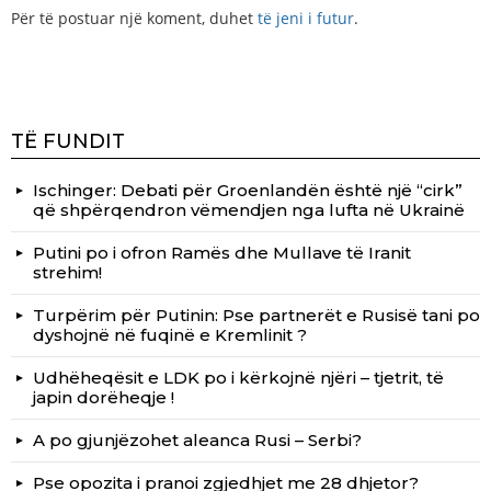
Për të postuar një koment, duhet
të jeni i futur
.
TË FUNDIT
Ischinger: Debati për Groenlandën është një “cirk”
që shpërqendron vëmendjen nga lufta në Ukrainë
Putini po i ofron Ramës dhe Mullave të Iranit
strehim!
Turpërim për Putinin: Pse partnerët e Rusisë tani po
dyshojnë në fuqinë e Kremlinit ?
Udhëheqësit e LDK po i kërkojnë njëri – tjetrit, të
japin dorëheqje !
A po gjunjëzohet aleanca Rusi – Serbi?
Pse opozita i pranoi zgjedhjet me 28 dhjetor?