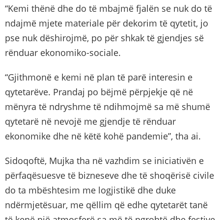
“Kemi thënë dhe do të mbajmë fjalën se nuk do të
ndajmë mjete materiale për dekorim të qytetit, jo
pse nuk dëshirojmë, po për shkak të gjendjes së
rënduar ekonomiko-sociale.
“Gjithmonë e kemi në plan të parë interesin e
qytetarëve. Prandaj po bëjmë përpjekje që në
mënyra të ndryshme të ndihmojmë sa më shumë
qytetarë në nevojë me gjendje të rënduar
ekonomike dhe në këtë kohë pandemie”, tha ai.
Sidoqoftë, Mujka tha në vazhdim se iniciativën e
përfaqësuesve të bizneseve dhe të shoqërisë civile
do ta mbështesim me logjistikë dhe duke
ndërmjetësuar, me qëllim që edhe qytetarët tanë
të kenë një atmosferë sa më të ngrohtë dhe festive