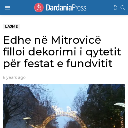
K
SWIT
Menu
SKIN
LAJME
Edhe në Mitrovicë
filloi dekorimi i qytetit
për festat e fundvitit
6 years ago