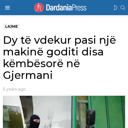
K
SWIT
Menu
SKIN
LAJME
Dy të vdekur pasi një
makinë goditi disa
këmbësorë në
Gjermani
6 years ago