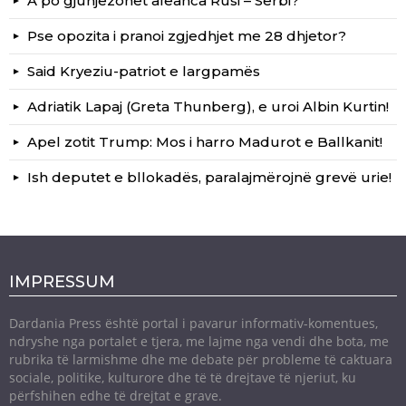
A po gjunjëzohet aleanca Rusi – Serbi?
Pse opozita i pranoi zgjedhjet me 28 dhjetor?
Said Kryeziu-patriot e largpamës
Adriatik Lapaj (Greta Thunberg), e uroi Albin Kurtin!
Apel zotit Trump: Mos i harro Madurot e Ballkanit!
Ish deputet e bllokadës, paralajmërojnë grevë urie!
IMPRESSUM
Dardania Press është portal i pavarur informativ-komentues,
ndryshe nga portalet e tjera, me lajme nga vendi dhe bota, me
rubrika të larmishme dhe me debate për probleme të caktuara
sociale, politike, kulturore dhe të të drejtave të njeriut, ku
përfshihen edhe të drejtat e grave.