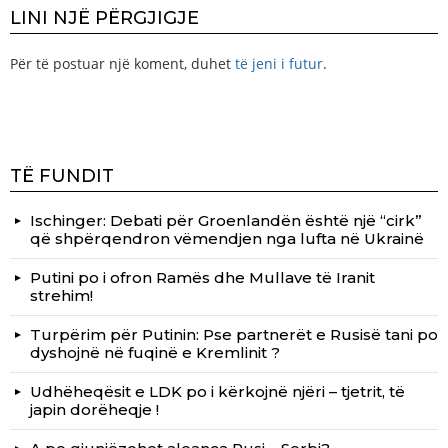
LINI NJË PËRGJIGJE
Për të postuar një koment, duhet
të jeni i futur
.
TË FUNDIT
Ischinger: Debati për Groenlandën është një “cirk”
që shpërqendron vëmendjen nga lufta në Ukrainë
Putini po i ofron Ramës dhe Mullave të Iranit
strehim!
Turpërim për Putinin: Pse partnerët e Rusisë tani po
dyshojnë në fuqinë e Kremlinit ?
Udhëheqësit e LDK po i kërkojnë njëri – tjetrit, të
japin dorëheqje !