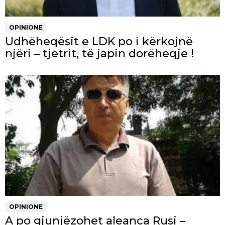
OPINIONE
Udhëheqësit e LDK po i kërkojnë
njëri – tjetrit, të japin dorëheqje !
OPINIONE
A po gjunjëzohet aleanca Rusi –