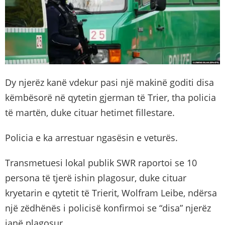
Dy njerëz kanë vdekur pasi një makinë goditi disa
këmbësorë në qytetin gjerman të Trier, tha policia
të martën, duke cituar hetimet fillestare.
Policia e ka arrestuar ngasësin e veturës.
Transmetuesi lokal publik SWR raportoi se 10
persona të tjerë ishin plagosur, duke cituar
kryetarin e qytetit të Trierit, Wolfram Leibe, ndërsa
një zëdhënës i policisë konfirmoi se “disa” njerëz
janë plagosur.