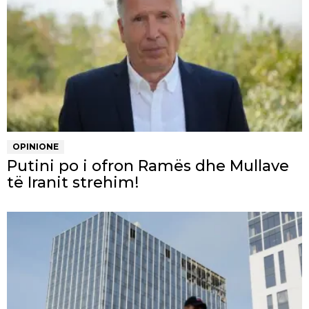
OPINIONE
Putini po i ofron Ramës dhe Mullave
të Iranit strehim!