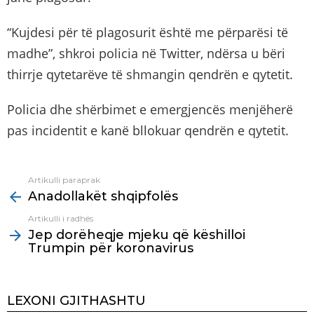
“Kujdesi për të plagosurit është me përparësi të
madhe”, shkroi policia në Twitter, ndërsa u bëri
thirrje qytetarëve të shmangin qendrën e qytetit.
Policia dhe shërbimet e emergjencës menjëherë
pas incidentit e kanë bllokuar qendrën e qytetit.
Artikulli paraprak
See
Anadollakët shqipfolës
more
Artikulli i radhës
Jep dorëheqje mjeku që këshilloi
Trumpin për koronavirus
LEXONI GJITHASHTU