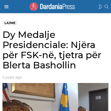
K
SWIT
Menu
SKIN
LAJME
Dy Medalje
Presidenciale: Njëra
për FSK-në, tjetra për
Blerta Bashollin
5 years ago