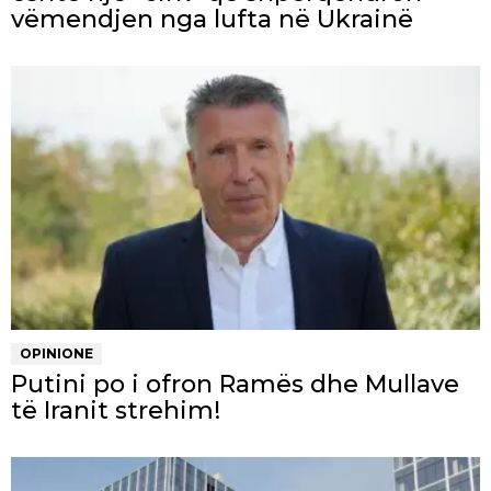
vëmendjen nga lufta në Ukrainë
OPINIONE
Putini po i ofron Ramës dhe Mullave
të Iranit strehim!