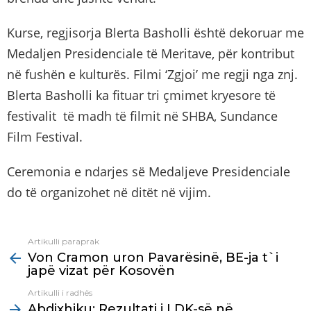
Kurse, regjisorja Blerta Basholli është dekoruar me
Medaljen Presidenciale të Meritave, për kontribut
në fushën e kulturës. Filmi ‘Zgjoi’ me regji nga znj.
Blerta Basholli ka fituar tri çmimet kryesore të
festivalit të madh të filmit në SHBA, Sundance
Film Festival.
Ceremonia e ndarjes së Medaljeve Presidenciale
do të organizohet në ditët në vijim.
Artikulli paraprak
See
Von Cramon uron Pavarësinë, BE-ja t`i
more
japë vizat për Kosovën
Artikulli i radhës
Abdixhiku: Rezultati i LDK-së në