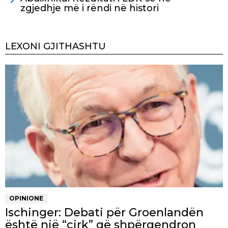
zgjedhje më i rëndi në histori
LEXONI GJITHASHTU
OPINIONE
Ischinger: Debati për Groenlandën
është një “cirk” që shpërqendron