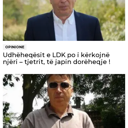
OPINIONE
Udhëheqësit e LDK po i kërkojnë
njëri – tjetrit, të japin dorëheqje !