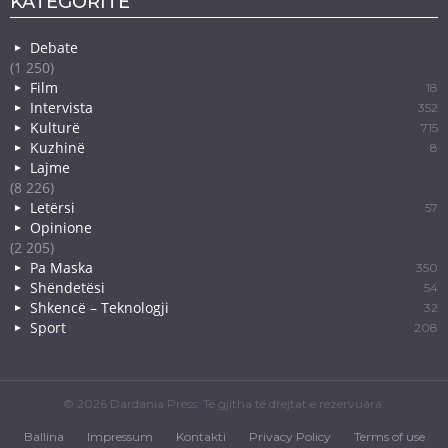
KATEGORITË
Debate
(1 250)
Film
18
Intervista
352
Kulturë
715
Kuzhinë
8
Lajme
(8 226)
Letërsi
57
Opinione
(2 205)
Pa Maska
350
Shëndetësi
54
Shkencë – Teknologji
32
Sport
208
© 2026 Dardania Press. Të gjitha të drejtat e rezervuara.
Ballina
Impressum
Kontakti
Privacy Policy
Terms of use