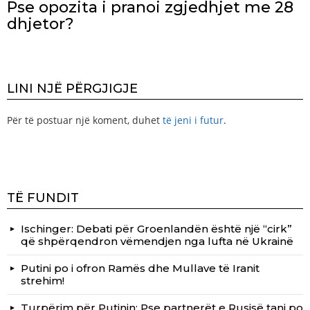
Pse opozita i pranoi zgjedhjet me 28
dhjetor?
LINI NJË PËRGJIGJE
Për të postuar një koment, duhet
të jeni i futur
.
TË FUNDIT
Ischinger: Debati për Groenlandën është një “cirk”
që shpërqendron vëmendjen nga lufta në Ukrainë
Putini po i ofron Ramës dhe Mullave të Iranit
strehim!
Turpërim për Putinin: Pse partnerët e Rusisë tani po