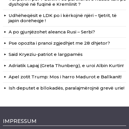
dyshojnë në fuqinë e Kremlinit ?
Udhëheqësit e LDK po i kërkojnë njëri – tjetrit, të
japin dorëheqje !
A po gjunjëzohet aleanca Rusi – Serbi?
Pse opozita i pranoi zgjedhjet me 28 dhjetor?
Said Kryeziu-patriot e largpamës
Adriatik Lapaj (Greta Thunberg), e uroi Albin Kurtin!
Apel zotit Trump: Mos i harro Madurot e Ballkanit!
Ish deputet e bllokadës, paralajmërojnë grevë urie!
IMPRESSUM