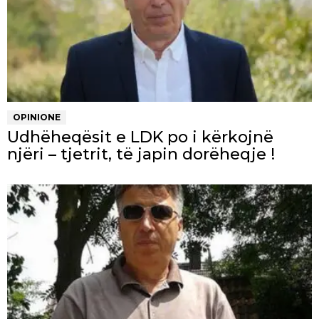
OPINIONE
Udhëheqësit e LDK po i kërkojnë
njëri – tjetrit, të japin dorëheqje !