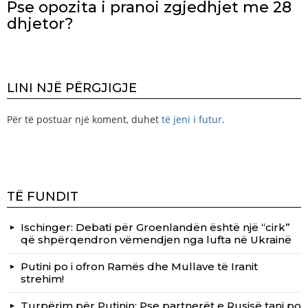
Pse opozita i pranoi zgjedhjet me 28
dhjetor?
LINI NJË PËRGJIGJE
Për të postuar një koment, duhet
të jeni i futur
.
TË FUNDIT
Ischinger: Debati për Groenlandën është një “cirk”
që shpërqendron vëmendjen nga lufta në Ukrainë
Putini po i ofron Ramës dhe Mullave të Iranit
strehim!
Turpërim për Putinin: Pse partnerët e Rusisë tani po