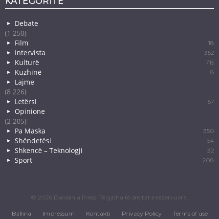
KATEGORITË
Debate
(1 250)
Film
18
Intervista
352
Kulturë
715
Kuzhinë
8
Lajme
(8 226)
Letërsi
57
Opinione
(2 205)
Pa Maska
350
Shëndetësi
54
Shkencë – Teknologji
32
Sport
208
© 2026 Dardania Press. Të gjitha të drejtat e rezervuara.
Ballina
Impressum
Kontakti
Privacy Policy
Terms of use