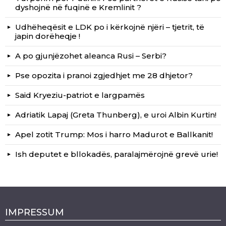
dyshojnë në fuqinë e Kremlinit ?
Udhëheqësit e LDK po i kërkojnë njëri – tjetrit, të
japin dorëheqje !
A po gjunjëzohet aleanca Rusi – Serbi?
Pse opozita i pranoi zgjedhjet me 28 dhjetor?
Said Kryeziu-patriot e largpamës
Adriatik Lapaj (Greta Thunberg), e uroi Albin Kurtin!
Apel zotit Trump: Mos i harro Madurot e Ballkanit!
Ish deputet e bllokadës, paralajmërojnë grevë urie!
IMPRESSUM