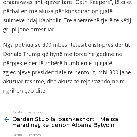
organizatës anti-qeveritare “Oath Keepers”, të cilët
përballen me akuza për konspiracion gjatë
sulmeve ndaj Kapitolit. Tre anëtarë të tjerë të këtij
grupi janë arrestuar.
Nga pothuajse 800 mbështetësit e ish-presidentit
Donald Trump që hynë me forcë në godinë në
përpjekje për të zhbërë humbjen e tij gjatë
zgjedhjeve presidenciale të nëntorit, mbi 300 janë
akuzuar tashmë, dhe akuza të reja vazhdojnë të
ngrihen çdo ditë.
Artikulli paraprak
See
Dardan Stublla, bashkëshorti i Meliza
more
Haradinaj, kërcënon Albana Bytyqin
Artikulli i radhës