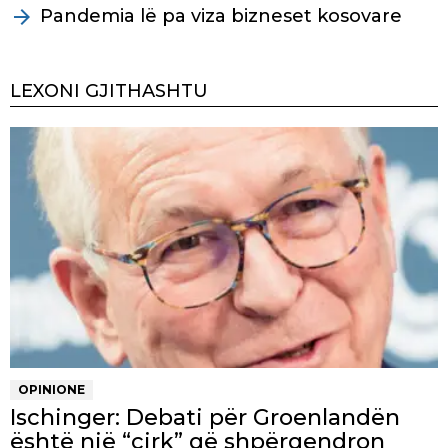
Pandemia lë pa viza bizneset kosovare
LEXONI GJITHASHTU
OPINIONE
Ischinger: Debati për Groenlandën
është një “cirk” që shpërqendron