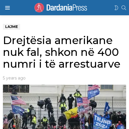
K
SWIT
Menu
SKIN
LAJME
Drejtësia amerikane
nuk fal, shkon në 400
numri i të arrestuarve
5 years ago