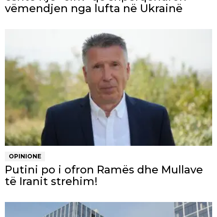
vëmendjen nga lufta në Ukrainë
OPINIONE
Putini po i ofron Ramës dhe Mullave
të Iranit strehim!