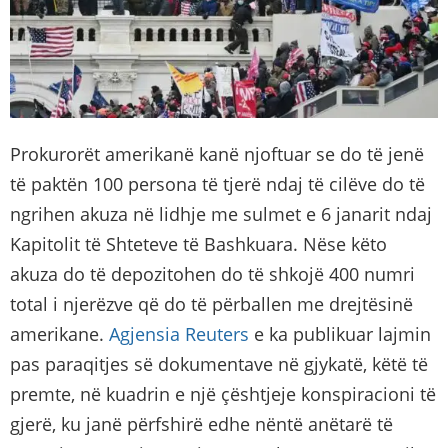
Prokurorët amerikanë kanë njoftuar se do të jenë
të paktën 100 persona të tjerë ndaj të cilëve do të
ngrihen akuza në lidhje me sulmet e 6 janarit ndaj
Kapitolit të Shteteve të Bashkuara. Nëse këto
akuza do të depozitohen do të shkojë 400 numri
total i njerëzve që do të përballen me drejtësinë
amerikane.
Agjensia Reuters
e ka publikuar lajmin
pas paraqitjes së dokumentave në gjykatë, këtë të
premte, në kuadrin e një çështjeje konspiracioni të
gjerë, ku janë përfshirë edhe nëntë anëtarë të