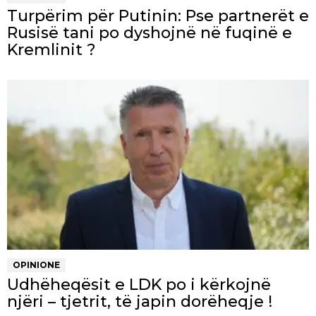
Turpërim për Putinin: Pse partnerët e
Rusisë tani po dyshojnë në fuqinë e
Kremlinit ?
OPINIONE
Udhëheqësit e LDK po i kërkojnë
njëri – tjetrit, të japin dorëheqje !