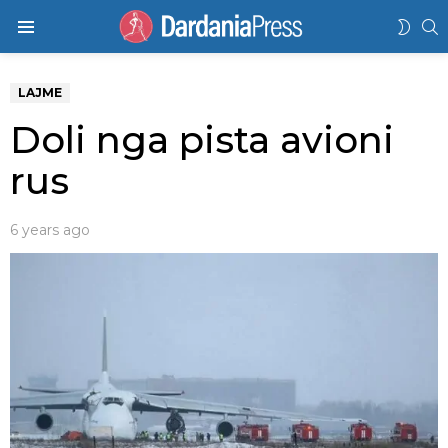
K
SWIT
Menu
SKIN
LAJME
Doli nga pista avioni
rus
6 years ago