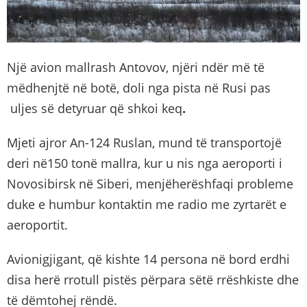
Një avion mallrash Antovov, njëri ndër më të
mëdhenjtë në botë, doli nga pista në Rusi pas
uljes së detyruar që shkoi keq
.
Mjeti ajror An-124 Ruslan, mund të transportojë
deri në150 tonë mallra, kur u nis nga aeroporti i
Novosibirsk në Siberi, menjëherëshfaqi probleme
duke e humbur kontaktin me radio me zyrtarët e
aeroportit.
Avionigjigant, që kishte 14 persona në bord erdhi
disa herë rrotull pistës përpara sëtë rrëshkiste dhe
të dëmtohej rëndë.