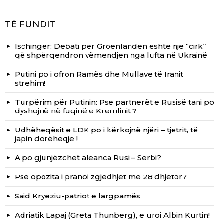
TË FUNDIT
Ischinger: Debati për Groenlandën është një “cirk”
që shpërqendron vëmendjen nga lufta në Ukrainë
Putini po i ofron Ramës dhe Mullave të Iranit
strehim!
Turpërim për Putinin: Pse partnerët e Rusisë tani po
dyshojnë në fuqinë e Kremlinit ?
Udhëheqësit e LDK po i kërkojnë njëri – tjetrit, të
japin dorëheqje !
A po gjunjëzohet aleanca Rusi – Serbi?
Pse opozita i pranoi zgjedhjet me 28 dhjetor?
Said Kryeziu-patriot e largpamës
Adriatik Lapaj (Greta Thunberg), e uroi Albin Kurtin!