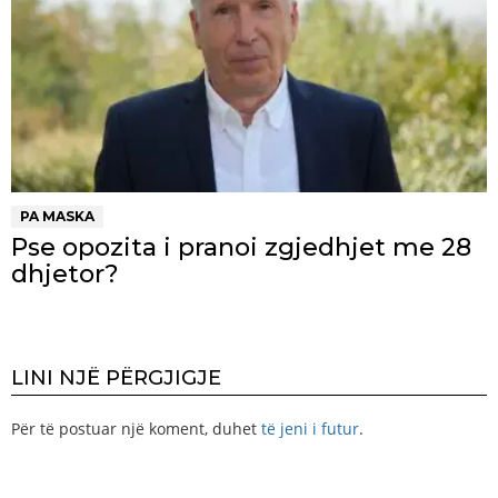
PA MASKA
Pse opozita i pranoi zgjedhjet me 28
dhjetor?
LINI NJË PËRGJIGJE
Për të postuar një koment, duhet
të jeni i futur
.