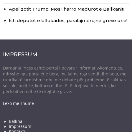
Apel zotit Trump: Mos i harro Madurot e Ballkanit!
Ish deputet e bllokadës, paralajmërojnë grevë urie!
IMPRESSUM
Dardania Press është portal i pavarur informativ-komentues,
ndryshe nga portalet e tjera, me lajme nga vendi dhe bota, me
rubrika të larmishme dhe me debate për probleme të caktuara
sociale, politike, kulturore dhe të të drejtave të njeriut, ku
përfshihen edhe të drejtat e grave.
Lexo më shumë
Ballina
Impressum
Kontakti