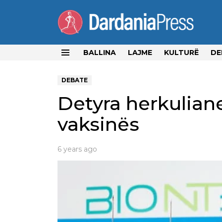
BALLINA
LAJME
KULTURË
DE
Menu
DEBATE
Detyra herkulian
vaksinës
6 years ago