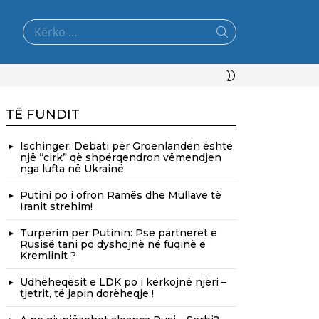
Search
for:
SWITCH
SKIN
TË FUNDIT
Ischinger: Debati për Groenlandën është
një “cirk” që shpërqendron vëmendjen
nga lufta në Ukrainë
Putini po i ofron Ramës dhe Mullave të
Iranit strehim!
Turpërim për Putinin: Pse partnerët e
Rusisë tani po dyshojnë në fuqinë e
Kremlinit ?
Udhëheqësit e LDK po i kërkojnë njëri –
tjetrit, të japin dorëheqje !