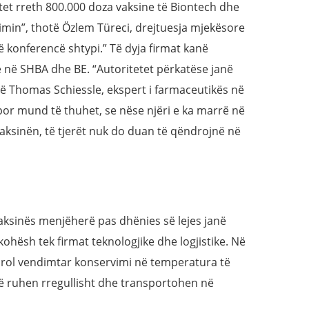
tet rreth 800.000 doza vaksine të Biontech dhe
zimin”, thotë Özlem Türeci, drejtuesja mjekësore
konferencë shtypi.” Të dyja firmat kanë
 në SHBA dhe BE. “Autoritetet përkatëse janë
otë Thomas Schiessle, ekspert i farmaceutikës në
“por mund të thuhet, se nëse njëri e ka marrë në
vaksinën, të tjerët nuk do duan të qëndrojnë në
vaksinës menjëherë pas dhënies së lejes janë
kohësh tek firmat teknologjike dhe logjistike. Në
n rol vendimtar konservimi në temperatura të
të ruhen rregullisht dhe transportohen në