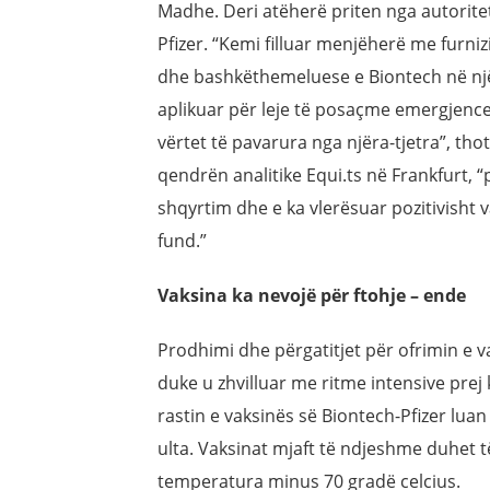
Madhe. Deri atëherë priten nga autorite
Pfizer. “Kemi filluar menjëherë me furni
dhe bashkëthemeluese e Biontech në një 
aplikuar për leje të posaçme emergjence
vërtet të pavarura nga njëra-tjetra”, th
qendrën analitike Equi.ts në Frankfurt, 
shqyrtim dhe e ka vlerësuar pozitivisht 
fund.”
Vaksina ka nevojë për ftohje – ende
Prodhimi dhe përgatitjet për ofrimin e 
duke u zhvilluar me ritme intensive prej 
rastin e vaksinës së Biontech-Pfizer lua
ulta. Vaksinat mjaft të ndjeshme duhet 
temperatura minus 70 gradë celcius.