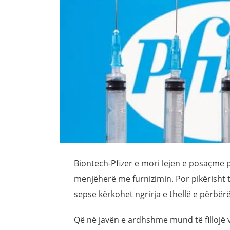
Biontech-Pfizer e mori lejen e posaçme p
menjëherë me furnizimin. Por pikërisht t
sepse kërkohet ngrirja e thellë e përbër
Që në javën e ardhshme mund të fillojë 