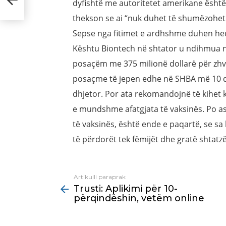
dyfishtë me autoritetet amerikane është
thekson se ai “nuk duhet të shumëzohet
Sepse nga fitimet e ardhshme duhen he
Kështu Biontech në shtator u ndihmua 
posaçëm me 375 milionë dollarë për zhvil
posaçme të jepen edhe në SHBA më 10 d
dhjetor. Por ata rekomandojnë të kihet 
e mundshme afatgjata të vaksinës. Po ash
të vaksinës, është ende e paqartë, se s
të përdorët tek fëmijët dhe gratë shtatz
Artikulli paraprak
See
Trusti: Aplikimi për 10-
more
përqindëshin, vetëm online