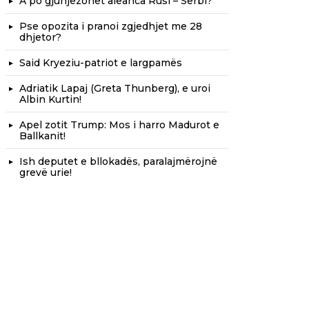
A po gjunjëzohet aleanca Rusi – Serbi?
Pse opozita i pranoi zgjedhjet me 28
dhjetor?
Said Kryeziu-patriot e largpamës
Adriatik Lapaj (Greta Thunberg), e uroi
Albin Kurtin!
Apel zotit Trump: Mos i harro Madurot e
Ballkanit!
Ish deputet e bllokadës, paralajmërojnë
grevë urie!