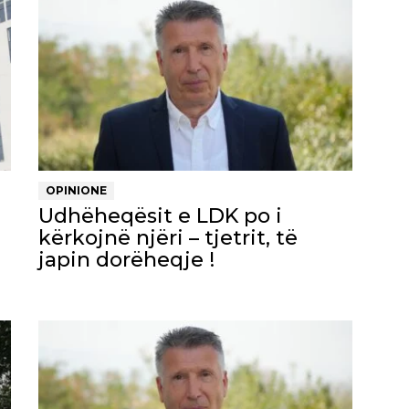
OPINIONE
Udhëheqësit e LDK po i
kërkojnë njëri – tjetrit, të
japin dorëheqje !