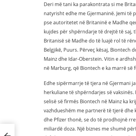
Deri më tani ka parakontrata si me Brit
natyrisht edhe me Gjermaninë. Jemi të pë
pse autoritetet në Britaninë e Madhe qen
kujdes për shpërndarje të drejtë të saj, 
Britanisë së Madhe do të luajë rol të r
Belgjikë, Puurs. Përveç kësaj, Biontech d
Mainz dhe Idar-Oberstein. Vitin e ardhshë
në Marburg, që Biontech e ka marrë së f
Edhe sipërmarrje të tjera në Gjermani ja
herkuliane të shpërndarjes së vaksinës.
selisë së firmës Biontech në Mainz ka kri
vazhdueshëm me partnerë të tjerë dhe k
dhe Pfizer thonë, se do të prodhojnë rre
miliardë doza. Një biznes me shumë përfi
n,