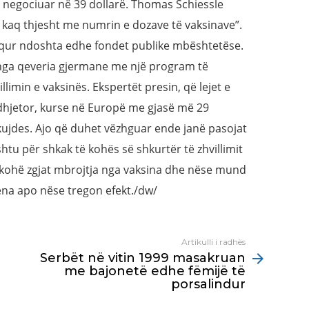
 negociuar në 39 dollarë. Thomas Schiessle
 kaq thjesht me numrin e dozave të vaksinave”.
qur ndoshta edhe fondet publike mbështetëse.
nga qeveria gjermane me një program të
limin e vaksinës. Ekspertët presin, që lejet e
hjetor, kurse në Europë me gjasë më 29
kujdes. Ajo që duhet vëzhguar ende janë pasojat
tu për shkak të kohës së shkurtër të zhvillimit
a kohë zgjat mbrojtja nga vaksina dhe nëse mund
ëna apo nëse tregon efekt./dw/
Artikulli i radhës
Serbët në vitin 1999 masakruan
me bajonetë edhe fëmijë të
porsalindur