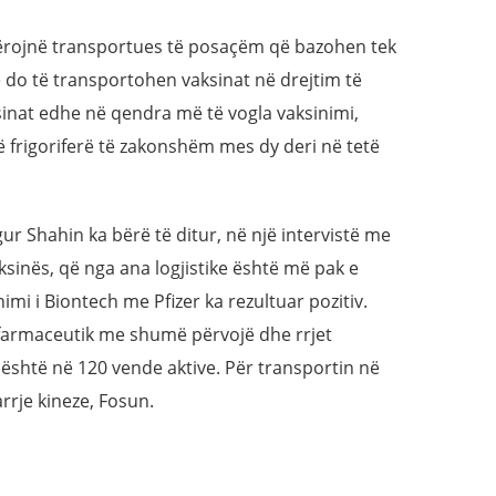
tërojnë transportues të posaçëm që bazohen tek
re do të transportohen vaksinat në drejtim të
sinat edhe në qendra më të vogla vaksinimi,
 frigoriferë të zakonshëm mes dy deri në tetë
ur Shahin ka bërë të ditur, në një intervistë me
aksinës, që nga ana logjistike është më pak e
mi i Biontech me Pfizer ka rezultuar pozitiv.
farmaceutik me shumë përvojë dhe rrjet
er është në 120 vende aktive. Për transportin në
rje kineze, Fosun.