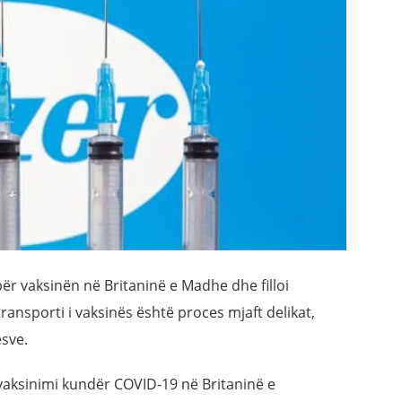
ër vaksinën në Britaninë e Madhe dhe filloi
ransporti i vaksinës është proces mjaft delikat,
ësve.
vaksinimi kundër COVID-19 në Britaninë e