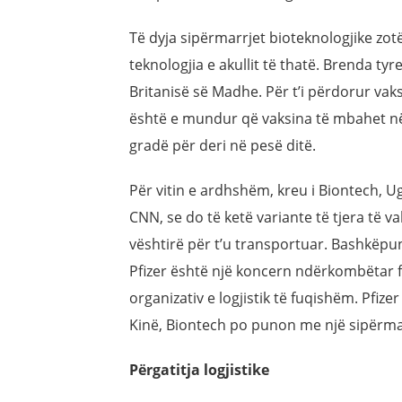
Të dyja sipërmarrjet bioteknologjike zo
teknologjia e akullit të thatë. Brenda ty
Britanisë së Madhe. Për t’i përdorur vak
është e mundur që vaksina të mbahet në
gradë për deri në pesë ditë.
Për vitin e ardhshëm, kreu i Biontech, Ug
CNN, se do të ketë variante të tjera të v
vështirë për t’u transportuar. Bashkëpuni
Pfizer është një koncern ndërkombëtar 
organizativ e logjistik të fuqishëm. Pfiz
Kinë, Biontech po punon me një sipërmar
Përgatitja logjistike