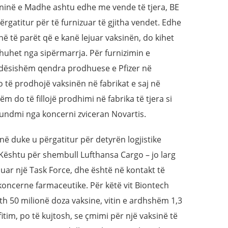
aninë e Madhe ashtu edhe me vende të tjera, BE
rgatitur për të furnizuar të gjitha vendet. Edhe
ë të parët që e kanë lejuar vaksinën, do kihet
thuhet nga sipërmarrja. Për furnizimin e
ëndësishëm qendra prodhuese e Pfizer në
o të prodhojë vaksinën në fabrikat e saj në
m do të fillojë prodhimi në fabrika të tjera si
undmi nga koncerni zviceran Novartis.
në duke u përgatitur për detyrën logjistike
 Kështu për shembull Lufthansa Cargo – jo larg
juar një Task Force, dhe është në kontakt të
oncerne farmaceutike. Për këtë vit Biontech
th 50 milionë doza vaksine, vitin e ardhshëm 1,3
tim, po të kujtosh, se çmimi për një vaksinë të