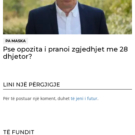
PA MASKA
Pse opozita i pranoi zgjedhjet me 28
dhjetor?
LINI NJË PËRGJIGJE
Për të postuar një koment, duhet
të jeni i futur
.
TË FUNDIT