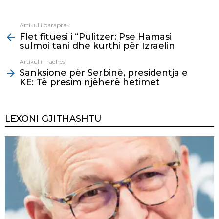
Artikulli paraprak
See
Flet fituesi i “Pulitzer: Pse Hamasi
more
sulmoi tani dhe kurthi për Izraelin
Artikulli i radhës
Sanksione për Serbinë, presidentja e
KE: Të presim njëherë hetimet
LEXONI GJITHASHTU