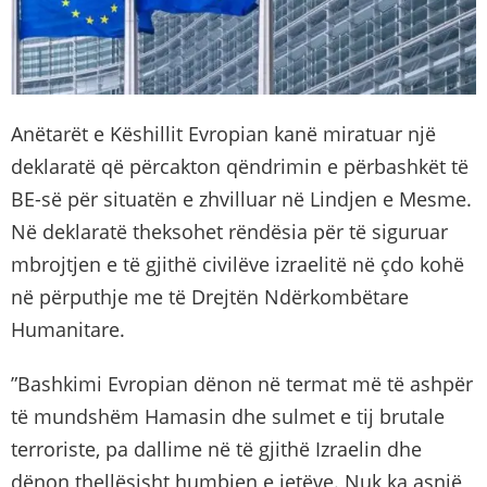
Anëtarët e Këshillit Evropian kanë miratuar një
deklaratë që përcakton qëndrimin e përbashkët të
BE-së për situatën e zhvilluar në Lindjen e Mesme.
Në deklaratë theksohet rëndësia për të siguruar
mbrojtjen e të gjithë civilëve izraelitë në çdo kohë
në përputhje me të Drejtën Ndërkombëtare
Humanitare.
”Bashkimi Evropian dënon në termat më të ashpër
të mundshëm Hamasin dhe sulmet e tij brutale
terroriste, pa dallime në të gjithë Izraelin dhe
dënon thellësisht humbjen e jetëve. Nuk ka asnjë