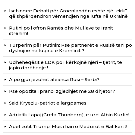
Ischinger: Debati për Groenlandën është një “cirk”
që shpërqendron vëmendjen nga lufta në Ukrainë
Putini po i ofron Ramës dhe Mullave të Iranit
strehim!
Turpërim për Putinin: Pse partnerët e Rusisë tani po
dyshojnë në fuqinë e Kremlinit ?
Udhëheqësit e LDK po i kërkojnë njëri – tjetrit, të
japin dorëheqje !
A po gjunjëzohet aleanca Rusi – Serbi?
Pse opozita i pranoi zgjedhjet me 28 dhjetor?
Said Kryeziu-patriot e largpamës
Adriatik Lapaj (Greta Thunberg), e uroi Albin Kurtin!
Apel zotit Trump: Mos i harro Madurot e Ballkanit!