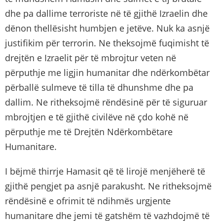
dhe pa dallime terroriste në të gjithë Izraelin dhe
dënon thellësisht humbjen e jetëve. Nuk ka asnjë
justifikim për terrorin. Ne theksojmë fuqimisht të
drejtën e Izraelit për të mbrojtur veten në
përputhje me ligjin humanitar dhe ndërkombëtar
përballë sulmeve të tilla të dhunshme dhe pa
dallim. Ne ritheksojmë rëndësinë për të siguruar
mbrojtjen e të gjithë civilëve në çdo kohë në
përputhje me të Drejtën Ndërkombëtare
Humanitare.
I bëjmë thirrje Hamasit që të lirojë menjëherë të
gjithë pengjet pa asnjë parakusht. Ne ritheksojmë
rëndësinë e ofrimit të ndihmës urgjente
humanitare dhe jemi të gatshëm të vazhdojmë të