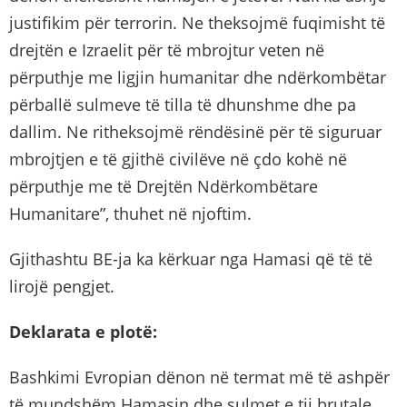
justifikim për terrorin. Ne theksojmë fuqimisht të
drejtën e Izraelit për të mbrojtur veten në
përputhje me ligjin humanitar dhe ndërkombëtar
përballë sulmeve të tilla të dhunshme dhe pa
dallim. Ne ritheksojmë rëndësinë për të siguruar
mbrojtjen e të gjithë civilëve në çdo kohë në
përputhje me të Drejtën Ndërkombëtare
Humanitare”, thuhet në njoftim.
Gjithashtu BE-ja ka kërkuar nga Hamasi që të të
lirojë pengjet.
Deklarata e plotë:
Bashkimi Evropian dënon në termat më të ashpër
të mundshëm Hamasin dhe sulmet e tij brutale