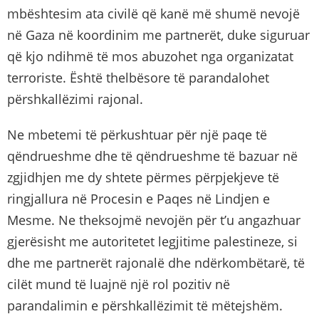
mbështesim ata civilë që kanë më shumë nevojë
në Gaza në koordinim me partnerët, duke siguruar
që kjo ndihmë të mos abuzohet nga organizatat
terroriste. Është thelbësore të parandalohet
përshkallëzimi rajonal.
Ne mbetemi të përkushtuar për një paqe të
qëndrueshme dhe të qëndrueshme të bazuar në
zgjidhjen me dy shtete përmes përpjekjeve të
ringjallura në Procesin e Paqes në Lindjen e
Mesme. Ne theksojmë nevojën për t’u angazhuar
gjerësisht me autoritetet legjitime palestineze, si
dhe me partnerët rajonalë dhe ndërkombëtarë, të
cilët mund të luajnë një rol pozitiv në
parandalimin e përshkallëzimit të mëtejshëm.