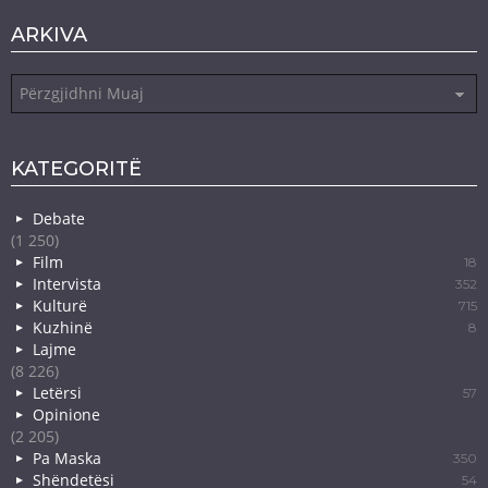
ARKIVA
Arkiva
KATEGORITË
Debate
(1 250)
Film
18
Intervista
352
Kulturë
715
Kuzhinë
8
Lajme
(8 226)
Letërsi
57
Opinione
(2 205)
Pa Maska
350
Shëndetësi
54