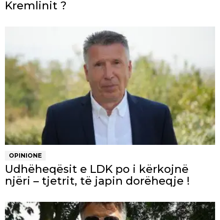
Kremlinit ?
OPINIONE
Udhëheqësit e LDK po i kërkojnë
njëri – tjetrit, të japin dorëheqje !