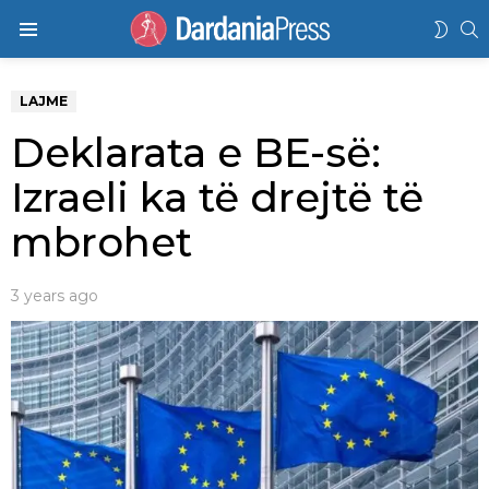
K
SWIT
Menu
SKIN
LAJME
Deklarata e BE-së:
Izraeli ka të drejtë të
mbrohet
3 years ago