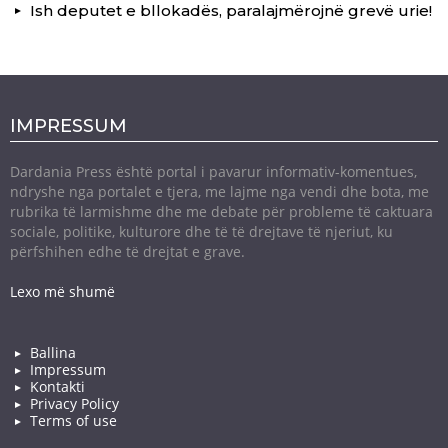
Ish deputet e bllokadës, paralajmërojnë grevë urie!
IMPRESSUM
Dardania Press është portal i pavarur informativ-komentues,
ndryshe nga portalet e tjera, me lajme nga vendi dhe bota, me
rubrika të larmishme dhe me debate për probleme të caktuara
sociale, politike, kulturore dhe të të drejtave të njeriut, ku
përfshihen edhe të drejtat e grave.
Lexo më shumë
Ballina
Impressum
Kontakti
Privacy Policy
Terms of use