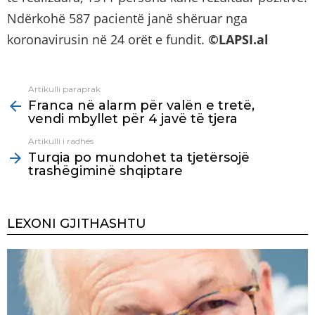
Ndërkohë 587 pacientë janë shëruar nga
koronavirusin në 24 orët e fundit.
©LAPSI.al
Artikulli paraprak
See
Franca në alarm për valën e tretë,
more
vendi mbyllet për 4 javë të tjera
Artikulli i radhës
Turqia po mundohet ta tjetërsojë
trashëgiminë shqiptare
LEXONI GJITHASHTU