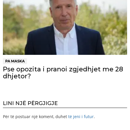
PA MASKA
Pse opozita i pranoi zgjedhjet me 28
dhjetor?
LINI NJË PËRGJIGJE
Për të postuar një koment, duhet
të jeni i futur
.