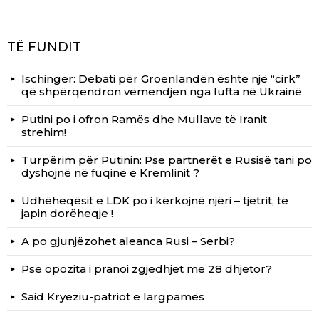
TË FUNDIT
Ischinger: Debati për Groenlandën është një “cirk”
që shpërqendron vëmendjen nga lufta në Ukrainë
Putini po i ofron Ramës dhe Mullave të Iranit
strehim!
Turpërim për Putinin: Pse partnerët e Rusisë tani po
dyshojnë në fuqinë e Kremlinit ?
Udhëheqësit e LDK po i kërkojnë njëri – tjetrit, të
japin dorëheqje !
A po gjunjëzohet aleanca Rusi – Serbi?
Pse opozita i pranoi zgjedhjet me 28 dhjetor?
Said Kryeziu-patriot e largpamës