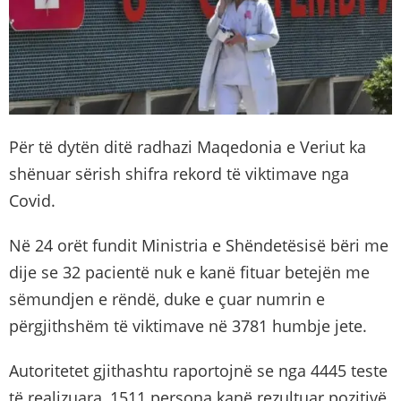
Për të dytën ditë radhazi Maqedonia e Veriut ka
shënuar sërish shifra rekord të viktimave nga
Covid.
Në 24 orët fundit Ministria e Shëndetësisë bëri me
dije se 32 pacientë nuk e kanë fituar betejën me
sëmundjen e rëndë, duke e çuar numrin e
përgjithshëm të viktimave në 3781 humbje jete.
Autoritetet gjithashtu raportojnë se nga 4445 teste
të realizuara, 1511 persona kanë rezultuar pozitivë.