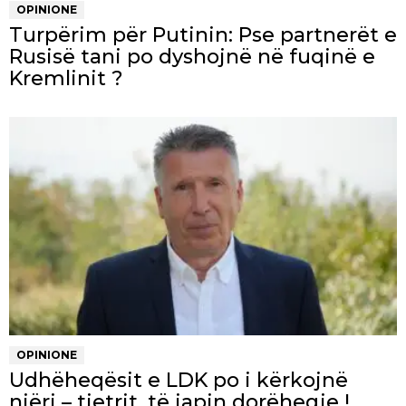
OPINIONE
Turpërim për Putinin: Pse partnerët e
Rusisë tani po dyshojnë në fuqinë e
Kremlinit ?
OPINIONE
Udhëheqësit e LDK po i kërkojnë
njëri – tjetrit, të japin dorëheqje !