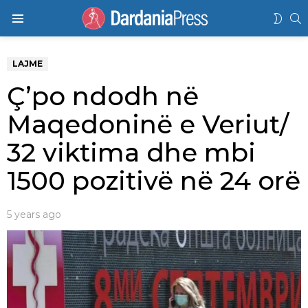
K
SWIT
Menu
SKIN
LAJME
Ç’po ndodh në
Maqedoninë e Veriut/
32 viktima dhe mbi
1500 pozitivë në 24 orë
5 years ago