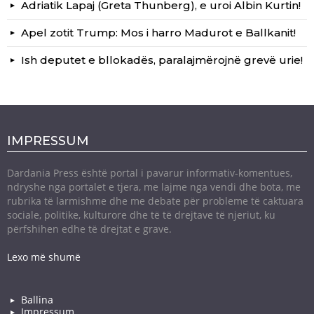
Adriatik Lapaj (Greta Thunberg), e uroi Albin Kurtin!
Apel zotit Trump: Mos i harro Madurot e Ballkanit!
Ish deputet e bllokadës, paralajmërojnë grevë urie!
IMPRESSUM
Dardania Press është portal i pavarur informativ-komentues,
ndryshe nga portalet e tjera, me lajme nga vendi dhe bota, me
rubrika të larmishme dhe me debate për probleme të caktuara
sociale, politike, kulturore dhe të të drejtave të njeriut, ku
përfshihen edhe të drejtat e grave.
Lexo më shumë
Ballina
Impressum