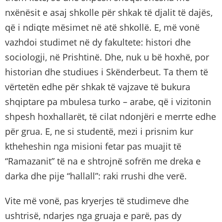
nxënësit e asaj shkolle për shkak të djalit të dajës,
që i ndiqte mësimet në atë shkollë. E, më vonë
vazhdoi studimet në dy fakultete: histori dhe
sociologji, në Prishtinë. Dhe, nuk u bë hoxhë, por
historian dhe studiues i Skënderbeut. Ta them të
vërtetën edhe për shkak të vajzave të bukura
shqiptare pa mbulesa turko – arabe, që i vizitonin
shpesh hoxhallarët, të cilat ndonjëri e merrte edhe
për grua. E, ne si studentë, mezi i prisnim kur
ktheheshin nga misioni fetar pas muajit të
“Ramazanit” të na e shtrojnë sofrën me dreka e
darka dhe pije “hallall”: raki rrushi dhe verë.
Vite më vonë, pas kryerjes të studimeve dhe
ushtrisë, ndarjes nga gruaja e parë, pas dy