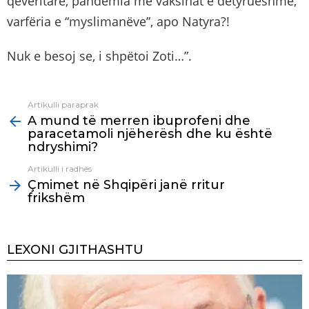
qeveritare, pandemia me vaksinat e detyrueshme,
varfëria e “myslimanëve”, apo Natyra?!
Nuk e besoj se, i shpëtoi Zoti…”.
Artikulli paraprak
See
A mund të merren ibuprofeni dhe
more
paracetamoli njëherësh dhe ku është
ndryshimi?
Artikulli i radhës
Çmimet në Shqipëri janë rritur
frikshëm
LEXONI GJITHASHTU