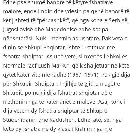
Edhe pse shumë banorë të këtyre fshatrave
malore, ende lindin dhe vdesin pa qenë banorë të
këtij shteti të “përbashkët”, që nga koha e Serbisë,
Jugosllavisë dhe Maqedonisë edhe sot pa
nënshtetësi. Nuk i merrnin as ushtarë. Pak veta e
dinin se Shkupi Shqiptar, ishte i rrethuar me
fshatra shqiptar. As unë vetë, si nxënës i Shkollës
Normale “Zef Lush Marku”, që kisha jetuar në këtë
qytet katër vite me radhë (1967 -1971). Pak gjë dija
për Shkupin Shqiptar. I njihja të gjitha rrugët e
Shkupit, po nuk i dija fshatrat shqiptar që e
rrethonin nga të katër anët e maleve. Asaj kohe i
dija vetëm dy fshatra shqiptar të Shkupit:
Studeniqanin dhe Radushën. Edhe, atë, se: nga
këto dy fshatra në dy klasë i kishim nga një