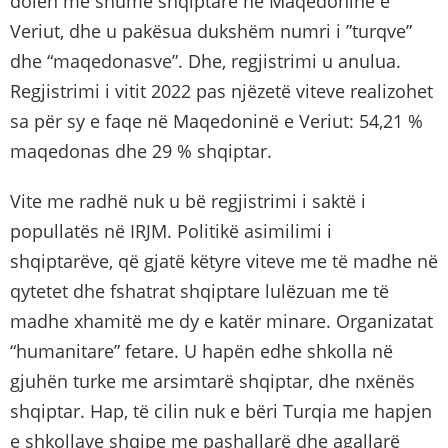
dolën më shumë shqiptarë në Maqedoninë e
Veriut, dhe u pakësua dukshëm numri i ”turqve”
dhe “maqedonasve”. Dhe, regjistrimi u anulua.
Regjistrimi i vitit 2022 pas njëzetë viteve realizohet
sa për sy e faqe në Maqedoninë e Veriut: 54,21 %
maqedonas dhe 29 % shqiptar.
Vite me radhë nuk u bë regjistrimi i saktë i
popullatës në IRJM. Politikë asimilimi i
shqiptarëve, që gjatë këtyre viteve me të madhe në
qytetet dhe fshatrat shqiptare lulëzuan me të
madhe xhamitë me dy e katër minare. Organizatat
“humanitare” fetare. U hapën edhe shkolla në
gjuhën turke me arsimtarë shqiptar, dhe nxënës
shqiptar. Hap, të cilin nuk e bëri Turqia me hapjen
e shkollave shqipe me pashallarë dhe agallarë