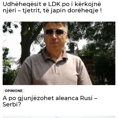
Udhëheqësit e LDK po i kërkojnë
njëri – tjetrit, të japin dorëheqje !
OPINIONE
A po gjunjëzohet aleanca Rusi –
Serbi?