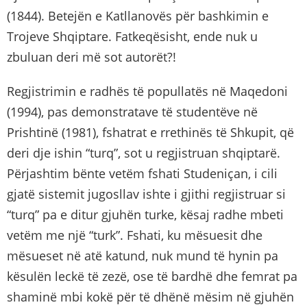
(1844). Betejën e Katllanovës për bashkimin e
Trojeve Shqiptare. Fatkeqësisht, ende nuk u
zbuluan deri më sot autorët?!
Regjistrimin e radhës të popullatës në Maqedoni
(1994), pas demonstratave të studentëve në
Prishtinë (1981), fshatrat e rrethinës të Shkupit, që
deri dje ishin “turq”, sot u regjistruan shqiptarë.
Përjashtim bënte vetëm fshati Studeniçan, i cili
gjatë sistemit jugosllav ishte i gjithi regjistruar si
“turq” pa e ditur gjuhën turke, kësaj radhe mbeti
vetëm me një “turk”. Fshati, ku mësuesit dhe
mësueset në atë katund, nuk mund të hynin pa
kësulën leckë të zezë, ose të bardhë dhe femrat pa
shaminë mbi kokë për të dhënë mësim në gjuhën