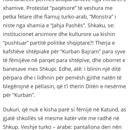
xhamive. Protestat “paqësore” të veshura me
petka fetare dhe flamuj turko-arab, “Monstra” i
niste nga xhamia e “Jahja Pashës”. Shkaku, se:
institucionet arsimore dhe kulturore ua kishin
“pushtuar” partitë politike shqiptare?! Therja e
kafshëve shtëpiake për “Kurban Bajram” para syve
të fëmijëve në parqet para shtëpive, dhe oborret e
banesave mes Shkupi. Edhe, atë: i blinin një ditë
përpara dhe i lidhnin për pemësh gjithë natën të
blegërojnë e pëllasin, që t’i therin Ditën e nesërme
për “Kurban”.
Dukuri, që nuk e kisha parë si fëmijë në Katund, as
gjatë shkollës së mesme katër vite me radhë në
Shkup. Veshje turko – arabe: pantallona deri nën