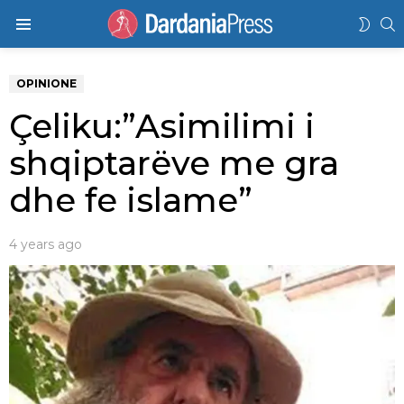
K
SWIT
Menu
SKIN
OPINIONE
Çeliku:”Asimilimi i
shqiptarëve me gra
dhe fe islame”
4 years ago