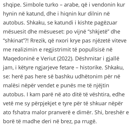
shqipe. Simbole turko – arabe, që i vendonin kur
hynin në katund, dhe i hiqnin kur dilnin në
autobus. Shkaku, se katundi i kishte pagëzuar
mësuesit dhe mësueset: po vijnë “shkjetë” dhe
“shkinat”?! Rrezik, që nxori krye pas njëzetë viteve
me realizimin e regjistrimit të popullsisë në
Maqedoninë e Veriut (2022). Dëshmitar i gjallë
jam, i këtyre ngjarjeve fetare – historike. Shkaku,
se: herë pas here së bashku udhëtonim për në
malësi nëpër vendet e punës me të njëjtin
autobus. I kam parë në ato ditë të vështira, edhe
vetë me sy përpjekjet e tyre për të shkuar nëpër
ato fshatra malor pranverë e dimër. Shi, breshër e
borë të madhe deri në brez, pa rrugë.