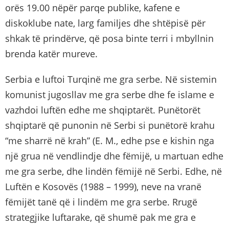
orës 19.00 nëpër parqe publike, kafene e
diskoklube nate, larg familjes dhe shtëpisë për
shkak të prindërve, që posa binte terri i mbyllnin
brenda katër mureve.
Serbia e luftoi Turqinë me gra serbe. Në sistemin
komunist jugosllav me gra serbe dhe fe islame e
vazhdoi luftën edhe me shqiptarët. Punëtorët
shqiptarë që punonin në Serbi si punëtorë krahu
“me sharrë në krah” (E. M., edhe pse e kishin nga
një grua në vendlindje dhe fëmijë, u martuan edhe
me gra serbe, dhe lindën fëmijë në Serbi. Edhe, në
Luftën e Kosovës (1988 – 1999), neve na vranë
fëmijët tanë që i lindëm me gra serbe. Rrugë
strategjike luftarake, që shumë pak me gra e