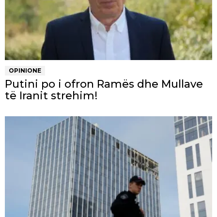
OPINIONE
Putini po i ofron Ramës dhe Mullave
të Iranit strehim!