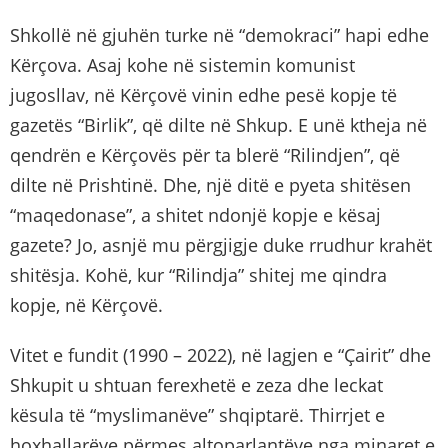
Shkollë në gjuhën turke në “demokraci” hapi edhe
Kërçova. Asaj kohe në sistemin komunist
jugosllav, në Kërçovë vinin edhe pesë kopje të
gazetës “Birlik”, që dilte në Shkup. E unë ktheja në
qendrën e Kërçovës për ta blerë “Rilindjen”, që
dilte në Prishtinë. Dhe, një ditë e pyeta shitësen
“maqedonase”, a shitet ndonjë kopje e kësaj
gazete? Jo, asnjë mu përgjigje duke rrudhur krahët
shitësja. Kohë, kur “Rilindja” shitej me qindra
kopje, në Kërçovë.
Vitet e fundit (1990 – 2022), në lagjen e “Ҫairit” dhe
Shkupit u shtuan ferexhetë e zeza dhe leckat
kësula të “myslimanëve” shqiptarë. Thirrjet e
hoxhallarëve përmes altoparlantëve nga minaret e