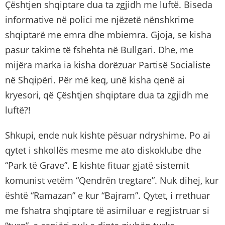
Çështjen shqiptare dua ta zgjidh me luftë. Biseda
informative në polici me njëzetë nënshkrime
shqiptarë me emra dhe mbiemra. Gjoja, se kisha
pasur takime të fshehta në Bullgari. Dhe, me
mijëra marka ia kisha dorëzuar Partisë Socialiste
në Shqipëri. Për më keq, unë kisha qenë ai
kryesori, që Çështjen shqiptare dua ta zgjidh me
luftë?!
Shkupi, ende nuk kishte pësuar ndryshime. Po ai
qytet i shkollës mesme me ato diskoklube dhe
“Park të Grave”. E kishte fituar gjatë sistemit
komunist vetëm “Qendrën tregtare”. Nuk dihej, kur
është “Ramazan” e kur “Bajram”. Qytet, i rrethuar
me fshatra shqiptare të asimiluar e regjistruar si