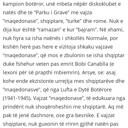
kampion botëror, unë mbeta nëpër diskoklubet e
natës dhe te “Parku i Grave” me vajza
“maqedonase”, shqiptare, “turke” dhe rome. Nuk e
dija kur është “ramazan” e kur “bajram”. Në xhami,
nuk hyra sa isha nxënës i shkollës Normale, por
kishën herë pas here e vizitoja shkaku vajzave
“maqedonase”, që mos e zbulonin se isha shqiptar
duke fshehur veten pas emrit Bobi Canablla (e
lexoni për së prapthi mbiemrin). Arsye, se: asaj
kohe ende ekzistonte urrejtja mes shqiptarëve dhe
“maqedonasve”, që nga Lufta e Dytë Botërore
(1941-1945). Vajzat “maqedonase”, të edukuara nga
prindërit nuk shoqëroheshin me shqiptarë. Aq më
pak të jenë dashnore, ose gra besnike. E vajzat
shqiptare, nuk guxonin të rrinin gjithë natën pas