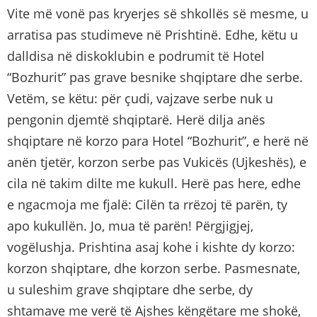
Vite më vonë pas kryerjes së shkollës së mesme, u
arratisa pas studimeve në Prishtinë. Edhe, këtu u
dalldisa në diskoklubin e podrumit të Hotel
“Bozhurit” pas grave besnike shqiptare dhe serbe.
Vetëm, se këtu: për çudi, vajzave serbe nuk u
pengonin djemtë shqiptarë. Herë dilja anës
shqiptare në korzo para Hotel “Bozhurit”, e herë në
anën tjetër, korzon serbe pas Vukicës (Ujkeshës), e
cila në takim dilte me kukull. Herë pas here, edhe
e ngacmoja me fjalë: Cilën ta rrëzoj të parën, ty
apo kukullën. Jo, mua të parën! Përgjigjej,
vogëlushja. Prishtina asaj kohe i kishte dy korzo:
korzon shqiptare, dhe korzon serbe. Pasmesnate,
u suleshim grave shqiptare dhe serbe, dy
shtamave me verë të Ajshes këngëtare me shokë,