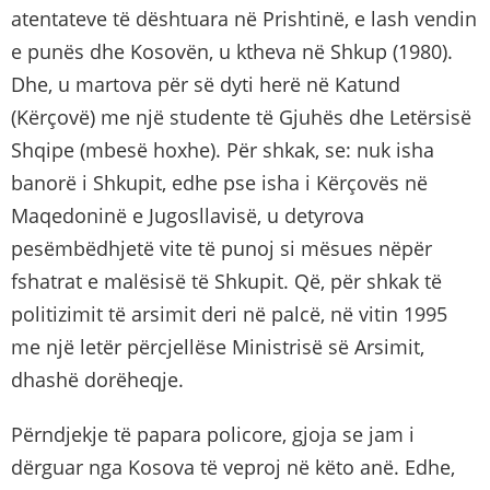
atentateve të dështuara në Prishtinë, e lash vendin
e punës dhe Kosovën, u ktheva në Shkup (1980).
Dhe, u martova për së dyti herë në Katund
(Kërçovë) me një studente të Gjuhës dhe Letërsisë
Shqipe (mbesë hoxhe). Për shkak, se: nuk isha
banorë i Shkupit, edhe pse isha i Kërçovës në
Maqedoninë e Jugosllavisë, u detyrova
pesëmbëdhjetë vite të punoj si mësues nëpër
fshatrat e malësisë të Shkupit. Që, për shkak të
politizimit të arsimit deri në palcë, në vitin 1995
me një letër përcjellëse Ministrisë së Arsimit,
dhashë dorëheqje.
Përndjekje të papara policore, gjoja se jam i
dërguar nga Kosova të veproj në këto anë. Edhe,