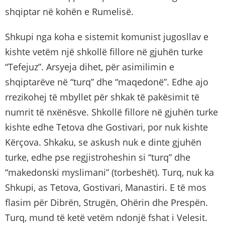
shqiptar në kohën e Rumelisë.
Shkupi nga koha e sistemit komunist jugosllav e
kishte vetëm një shkollë fillore në gjuhën turke
“Tefejuz”. Arsyeja dihet, për asimilimin e
shqiptarëve në “turq” dhe “maqedonë”. Edhe ajo
rrezikohej të mbyllet për shkak të pakësimit të
numrit të nxënësve. Shkollë fillore në gjuhën turke
kishte edhe Tetova dhe Gostivari, por nuk kishte
Kërçova. Shkaku, se askush nuk e dinte gjuhën
turke, edhe pse regjistroheshin si “turq” dhe
“makedonski myslimani” (torbeshët). Turq, nuk ka
Shkupi, as Tetova, Gostivari, Manastiri. E të mos
flasim për Dibrën, Strugën, Ohërin dhe Prespën.
Turq, mund të ketë vetëm ndonjë fshat i Velesit.