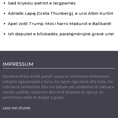
Said Kryeziu-patriot e largpamës
Adriatik Lapaj (Greta Thunberg), e uroi Albin Kurtin!
Apel zotit Trump: Mos i harro Madurot e Ballkanit!
Ish deputet e bllokadës, paralajmërojnë grevë urie!
IMPRESSUM
Dardania Press është portal i pavarur informativ-komentues,
ndryshe nga portalet e tjera, me lajme nga vendi dhe bota, me
rubrika të larmishme dhe me debate për probleme të caktuara
sociale, politike, kulturore dhe të të drejtave të njeriut, ku
përfshihen edhe të drejtat e grave.
Lexo më shumë