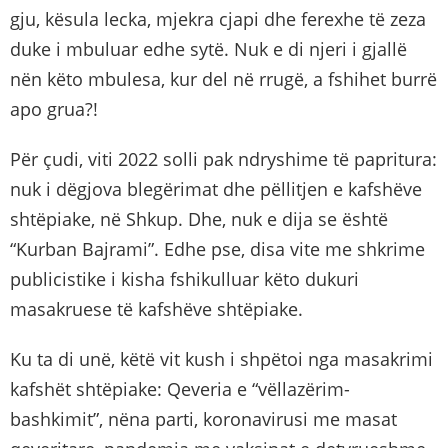
gju, kësula lecka, mjekra cjapi dhe ferexhe të zeza
duke i mbuluar edhe sytë. Nuk e di njeri i gjallë
nën këto mbulesa, kur del në rrugë, a fshihet burrë
apo grua?!
Për çudi, viti 2022 solli pak ndryshime të papritura:
nuk i dëgjova blegërimat dhe pëllitjen e kafshëve
shtëpiake, në Shkup. Dhe, nuk e dija se është
“Kurban Bajrami”. Edhe pse, disa vite me shkrime
publicistike i kisha fshikulluar këto dukuri
masakruese të kafshëve shtëpiake.
Ku ta di unë, këtë vit kush i shpëtoi nga masakrimi
kafshët shtëpiake: Qeveria e “vëllazërim-
bashkimit”, nëna parti, koronavirusi me masat