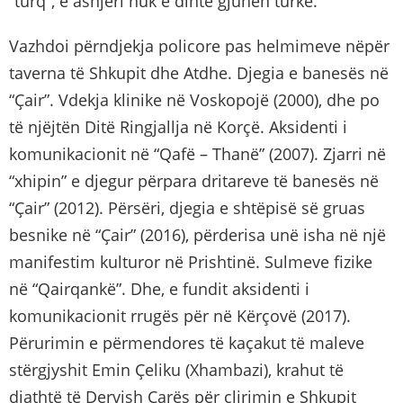
“turq”, e asnjëri nuk e dinte gjuhën turke.
Vazhdoi përndjekja policore pas helmimeve nëpër
taverna të Shkupit dhe Atdhe. Djegia e banesës në
“Ҫair”. Vdekja klinike në Voskopojë (2000), dhe po
të njëjtën Ditë Ringjallja në Korçë. Aksidenti i
komunikacionit në “Qafë – Thanë” (2007). Zjarri në
“xhipin” e djegur përpara dritareve të banesës në
“Ҫair” (2012). Përsëri, djegia e shtëpisë së gruas
besnike në “Ҫair” (2016), përderisa unë isha në një
manifestim kulturor në Prishtinë. Sulmeve fizike
në “Qairqankë”. Dhe, e fundit aksidenti i
komunikacionit rrugës për në Kërçovë (2017).
Përurimin e përmendores të kaçakut të maleve
stërgjyshit Emin Ҫeliku (Xhambazi), krahut të
djathtë të Dervish Carës për çlirimin e Shkupit