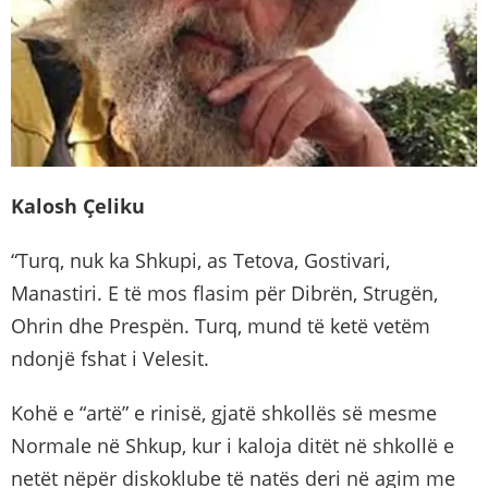
Kalosh Ҫeliku
“Turq, nuk ka Shkupi, as Tetova, Gostivari,
Manastiri. E të mos flasim për Dibrën, Strugën,
Ohrin dhe Prespën. Turq, mund të ketë vetëm
ndonjë fshat i Velesit.
Kohë e “artë” e rinisë, gjatë shkollës së mesme
Normale në Shkup, kur i kaloja ditët në shkollë e
netët nëpër diskoklube të natës deri në agim me