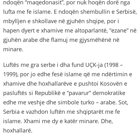
ndoqën “maqedonasit”, por nuk hoqën dorë nga
lufta me fe islame. E ndoqën shembullin e Serbisë,
mbylljen e shkollave në gjuhën shqipe, por i
hapen dyert e xhamive me altoparlantë, “ezane” në
gjuhën arabe dhe flamuj me gjysmëhënë në
minare.
Luftës me gra serbe i dha fund UҪK-ja (1998 –
1999), por jo edhe fesë islame që me ndërtimin e
xhamive dhe hoxhallarëve e pushtoi Kosovën e
pasluftës si Republikë e “pavarur” demokratike
edhe me veshje dhe simbole turko – arabe. Sot,
Serbia e vazhdon luftën me shqiptarët me fe
islame. Xhami me dy e katër minare. Dhe,
hoxhallarë.