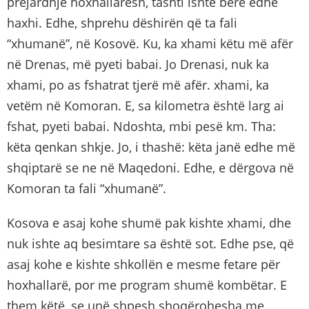
prejardhje hoxhallarësh, tashti ishte bërë edhe
haxhi. Edhe, shprehu dëshirën që ta fali
“xhumanë”, në Kosovë. Ku, ka xhami këtu më afër
në Drenas, më pyeti babai. Jo Drenasi, nuk ka
xhami, po as fshatrat tjerë më afër. xhami, ka
vetëm në Komoran. E, sa kilometra është larg ai
fshat, pyeti babai. Ndoshta, mbi pesë km. Tha:
këta qenkan shkje. Jo, i thashë: këta janë edhe më
shqiptarë se ne në Maqedoni. Edhe, e dërgova në
Komoran ta fali “xhumanë”.
Kosova e asaj kohe shumë pak kishte xhami, dhe
nuk ishte aq besimtare sa është sot. Edhe pse, që
asaj kohe e kishte shkollën e mesme fetare për
hoxhallarë, por me program shumë kombëtar. E
them këtë, se unë shpesh shoqërohesha me