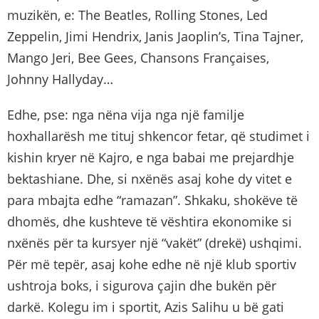
muzikën, e: The Beatles, Rolling Stones, Led
Zeppelin, Jimi Hendrix, Janis Jaoplin’s, Tina Tajner,
Mango Jeri, Bee Gees, Chansons Françaises,
Johnny Hallyday…
Edhe, pse: nga nëna vija nga një familje
hoxhallarësh me tituj shkencor fetar, që studimet i
kishin kryer në Kajro, e nga babai me prejardhje
bektashiane. Dhe, si nxënës asaj kohe dy vitet e
para mbajta edhe “ramazan”. Shkaku, shokëve të
dhomës, dhe kushteve të vështira ekonomike si
nxënës për ta kursyer një “vakët” (drekë) ushqimi.
Për më tepër, asaj kohe edhe në një klub sportiv
ushtroja boks, i sigurova çajin dhe bukën për
darkë. Kolegu im i sportit, Azis Salihu u bë gati