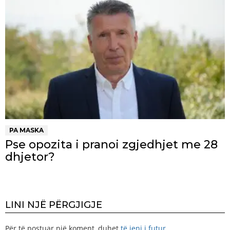
PA MASKA
Pse opozita i pranoi zgjedhjet me 28
dhjetor?
LINI NJË PËRGJIGJE
Për të postuar një koment, duhet
të jeni i futur
.