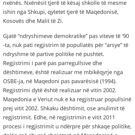
nxënës. Nxënësit tjerë të kësaj shkolle të mesme
ishin nga Shkupi, qytetet tjerë të Maqedonisë,
Kosovës dhe Malit të Zi.
Gjatë “ndryshimeve demokratike” pas viteve të ‘90
-ta, nuk pati regjistrim të popullatës për “arsye” të
ndryshme të partive politike në pushtet.
Regjistrimi i parë pas parregullsive dhe
dështimeve, është realizuar me mbikëqyrje nga
OSBE-ja, në Maqedoni pas pavarësisë (1994).
Regjistrimi dytë është realizuar në vitin 2002.
Maqedonia e Veriut nuk e ka regjistruar popullsinë
prej vitit 2002. Shkaku dështimit, ose anulimit të
regjistrimit. Edhe, në regjistrimin e vitit 2011
procesi i regjistrimit u ndërpre për shkaqe politike,