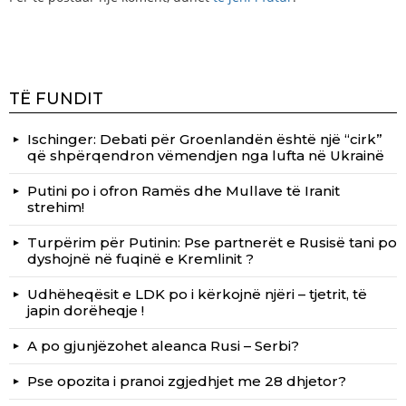
TË FUNDIT
Ischinger: Debati për Groenlandën është një “cirk”
që shpërqendron vëmendjen nga lufta në Ukrainë
Putini po i ofron Ramës dhe Mullave të Iranit
strehim!
Turpërim për Putinin: Pse partnerët e Rusisë tani po
dyshojnë në fuqinë e Kremlinit ?
Udhëheqësit e LDK po i kërkojnë njëri – tjetrit, të
japin dorëheqje !
A po gjunjëzohet aleanca Rusi – Serbi?
Pse opozita i pranoi zgjedhjet me 28 dhjetor?