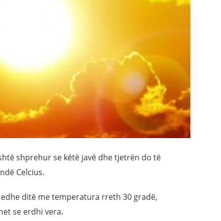
htë shprehur se këtë javë dhe tjetrën do të
ndë Celcius.
të edhe ditë me temperatura rreth 30 gradë,
et se erdhi vera.