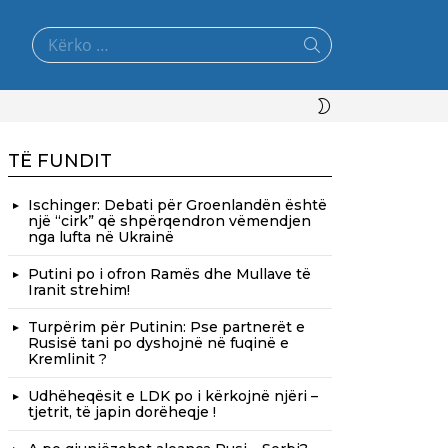
Search
for:
SWITCH
SKIN
TË FUNDIT
Ischinger: Debati për Groenlandën është
një “cirk” që shpërqendron vëmendjen
nga lufta në Ukrainë
Putini po i ofron Ramës dhe Mullave të
Iranit strehim!
Turpërim për Putinin: Pse partnerët e
Rusisë tani po dyshojnë në fuqinë e
Kremlinit ?
Udhëheqësit e LDK po i kërkojnë njëri –
tjetrit, të japin dorëheqje !