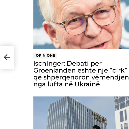
OPINIONE
a
Ischinger: Debati për
Groenlandën është një “cirk”
që shpërqendron vëmendjen
nga lufta në Ukrainë