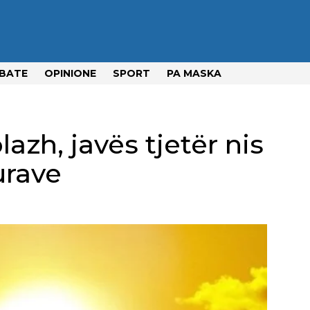
BATE
OPINIONE
SPORT
PA MASKA
azh, javës tjetër nis
urave