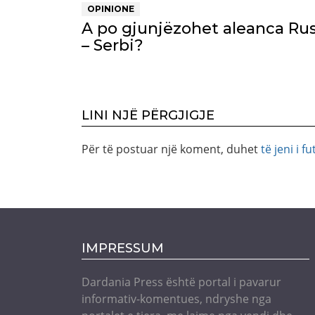
OPINIONE
A po gjunjëzohet aleanca Rus
– Serbi?
LINI NJË PËRGJIGJE
Për të postuar një koment, duhet
të jeni i fu
IMPRESSUM
Dardania Press është portal i pavarur
informativ-komentues, ndryshe nga