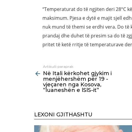
“Temperaturat do të ngjiten deri 28°C kë
maksimum. Pjesa e dytë e majit sjell ed
nuk mund të themi se erdhi vera. Do të k
prandaj dhe duhet të presim sa do të zgja
pritet të ketë rritje të temperaturave de
Artikulli paraprak
See
Në Itali kërkohet gjykim i
more
menjëhershëm për 19 -
vjeçaren nga Kosova,
“luaneshën e lSlS-it”
LEXONI GJITHASHTU