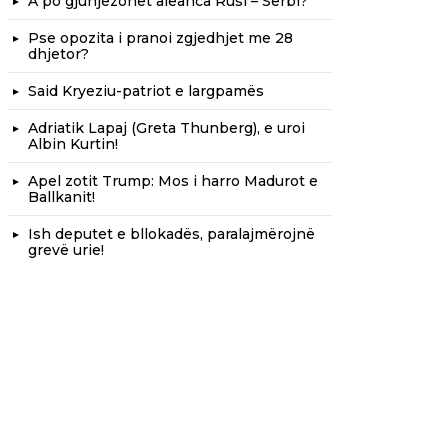
A po gjunjëzohet aleanca Rusi – Serbi?
Pse opozita i pranoi zgjedhjet me 28
dhjetor?
Said Kryeziu-patriot e largpamës
Adriatik Lapaj (Greta Thunberg), e uroi
Albin Kurtin!
Apel zotit Trump: Mos i harro Madurot e
Ballkanit!
Ish deputet e bllokadës, paralajmërojnë
grevë urie!