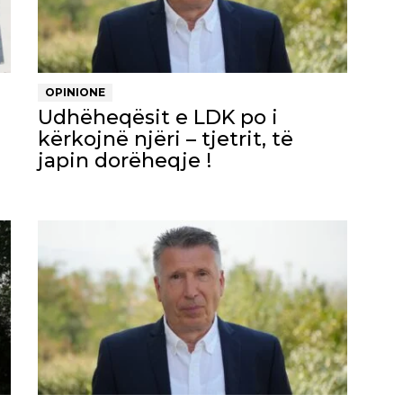
OPINIONE
Udhëheqësit e LDK po i
kërkojnë njëri – tjetrit, të
japin dorëheqje !