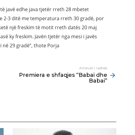
të javë edhe java tjetër rreth 28 mbetet
he 2-3 ditë me temperatura rreth 30 gradë, por
etë një freskim të motit rreth datës 20 maj
së ky freskim. Javën tjetër nga mesi i javës
ri në 29 gradë”, thote Porja
Artikulli i radhës
Premiera e shfaqjes “Babai dhe
Babai”