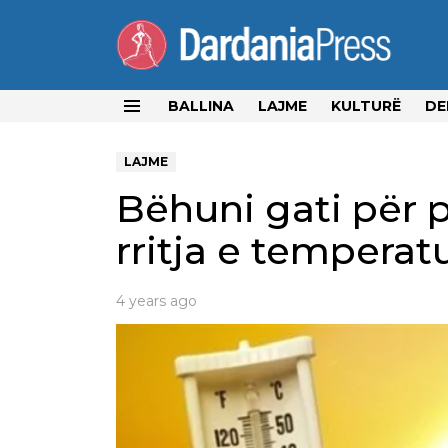
BALLINA
LAJME
KULTURË
DE
Menu
LAJME
Bëhuni gati për pl
rritja e temperat
4 years ago