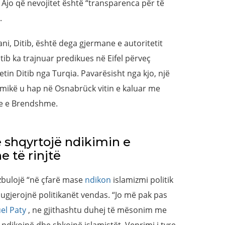
 Ajo që nevojitet është “transparenca për të
.
, Ditib, është dega gjermane e autoritetit
itib ka trajnuar predikues në Eifel përveç
in Ditib nga Turqia. Pavarësisht nga kjo, një
amikë u hap në Osnabrück vitin e kaluar me
ale e Brendshme.
ë shqyrtojë ndikimin e
e të rinjtë
 zbulojë “në çfarë mase
ndikon
islamizmi politik
ugjerojnë politikanët vendas. “Jo më pak pas
el Paty
, ne gjithashtu duhej të mësonim me