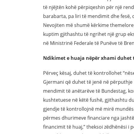
të njëjtën kohë përpiqeshin për një rend i
barabarta, pa liri të mendimit dhe fesë, 
Nevojiten më shumë kërkime themelore 
kuptim gjithashtu të ngrihet një grup 
në Ministrinë Federale të Punëve të B
Ndikimet e huaja nëpër xhami duhet t
Përveç kësaj, duhet të kontrollohet “nëse
Gjermani që duhet të jenë në përputhje
mendimit të anëtarëve të Bundestag, ko
kushtetuese në këtë fushë, gjithashtu d
gjendje të kontrollojnë më mirë mundës
përmes dhurimeve financiare nga jashtë.
financimit të huaj,” theksoi zëdhënësi i