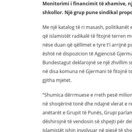
Monitorimi i financimit të xhamive, n
shkollor. Një grup pune sindikal prop
Me një katalog të ri masash, politikanë
që islamistët radikalë të fitojnë terre
nëse duan që qëllimet e tyre t’i arrijnë p
është në dispozicion të Agjencisë Gjerma
Bundestagut deklarojnë se një zhvillim si
në disa komuna në Gjermani të fitojnë t
gjitha mjetet.
“Shumica dërrmuese e rreth pesë milion
në shoqërinë tonë dhe ndajnë vlerat e re
anëtarët e Grupit të Punës, Grupi parla
dëshirojnë të vendosin së shpejti për d
islamistët ishin involvuar në pjesë të s