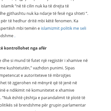
slamik “në të cilin nuk ka të drejta të
dhe gjithashtu nuk ka ndarje të fesë nga shteti “.
për të hedhur dritë mbi këtë fenomen. Ka
ekspertësh mbi temën e
islamizmit politik me seli
rendshme
.
ë kontrollohet nga afër
 dhe si mund të futet një regjistër i xhamive në
 me kushtetutën,” vazhdon punimi. Sipas
mpetencat e autoriteteve të mbrojtjes
uhet të zgjerohen në mënyrë që të jenë në
inë e ndikimit në komunitetet e xhamive
 “Nuk është çështja e parandalimit të plotë të
 politikës së brendshme për grupin parlamentar