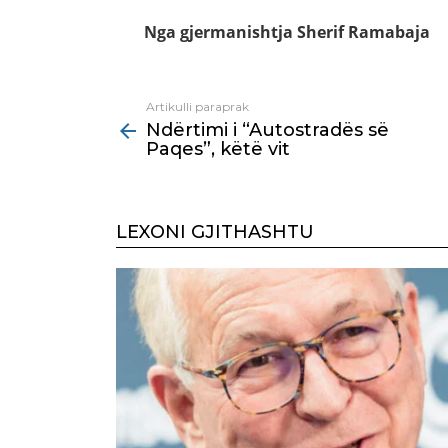
Nga gjermanishtja Sherif Ramabaja
Artikulli paraprak
See
Ndërtimi i “Autostradës së
more
Paqes”, këtë vit
LEXONI GJITHASHTU