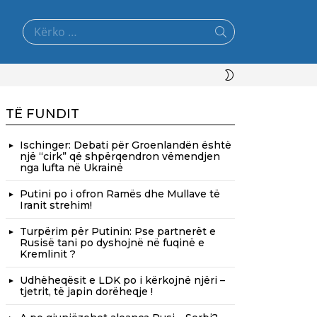
Search
for:
SWITCH
SKIN
TË FUNDIT
Ischinger: Debati për Groenlandën është
një “cirk” që shpërqendron vëmendjen
nga lufta në Ukrainë
Putini po i ofron Ramës dhe Mullave të
Iranit strehim!
Turpërim për Putinin: Pse partnerët e
Rusisë tani po dyshojnë në fuqinë e
Kremlinit ?
Udhëheqësit e LDK po i kërkojnë njëri –
tjetrit, të japin dorëheqje !