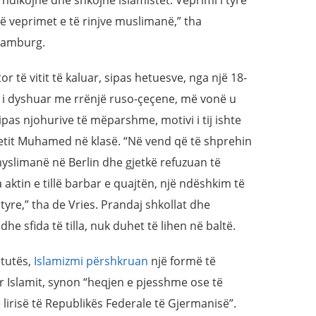
g ndikojnë dhe shkojnë islamistët. Veprimi i tyre
 veprimet e të rinjve muslimanë,” tha
Hamburg.
tor të vitit të kaluar, sipas hetuesve, nga një 18-
ti i dyshuar me rrënjë ruso-çeçene, më vonë u
Sipas njohurive të mëparshme, motivi i tij ishte
fetit Muhamed në klasë. “Në vend që të shprehin
slimanë në Berlin dhe gjetkë refuzuan të
aktin e tillë barbar e quajtën, një ndëshkim të
yre,” tha de Vries. Prandaj shkollat dhe
 sfida të tilla, nuk duhet të lihen në baltë.
etutës,
Islamizmi përshkruan
një formë të
uar Islamit, synon “heqjen e pjesshme ose të
lirisë të Republikës Federale të Gjermanisë”.