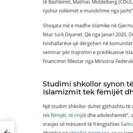
të Bashkimit, Mathias Middelberg (CDU).
njohur ndikimet e mundshme nga jasht”
Shoqata më e madhe islamike në Gjermani
fetar turk Diyanet. Që nga janari 2020, D
hoxhallarëve që dërgohen në komunitetet
seminar për trajnimin e predikuesve isl
financimin fillestar nga Ministria Feder
Studimi shkollor synon t
Islamizmit tek fëmijët dh
Një studim shkollor duhet gjithashtu të
tek fëmijët, të rinjtë
dhe adoleshentët”, s
vrasjes së mësuesit të frëngjishtes
Samu
këtë