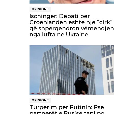
OPINIONE
Ischinger: Debati për
Groenlandën është një “cirk”
që shpërqendron vëmendjen
nga lufta në Ukrainë
OPINIONE
Turpërim për Putinin: Pse
partnerët e Rusisë tani po