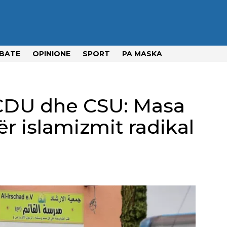
BATE
OPINIONE
SPORT
PA MASKA
CDU dhe CSU: Masa
r islamizmit radikal