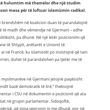
j
ë
hulumtim më themelor dhe një studim
ozon masa për të luftuar islamizmin radikal.
t e brendshëm në koalicion duan të parandalojnë
n më të madh dhe vëmendje në Gjermani – edhe
olitikisht, pa dhunë. Në një letër pozicionimi që
ne të Shtypit, anëtarët e Unionit të
 ai në Francë, ku islamistët po insistojnë që tani
erren, duhet të parandalohen pa tjetër me të
 myslimanëve në Gjermani jetojnë paqësisht
ndit bazë demokratik të lirë,” theksojnë
mentar i CSU në dokumentin e pozicionit që ata
ebat në grupin parlamentar. Sidoqoftë,
hoqërisë, që gjoja vepronin jo me dhunë, por në