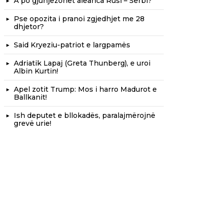
A po gjunjëzohet aleanca Rusi – Serbi?
Pse opozita i pranoi zgjedhjet me 28
dhjetor?
Said Kryeziu-patriot e largpamës
Adriatik Lapaj (Greta Thunberg), e uroi
Albin Kurtin!
Apel zotit Trump: Mos i harro Madurot e
Ballkanit!
Ish deputet e bllokadës, paralajmërojnë
grevë urie!