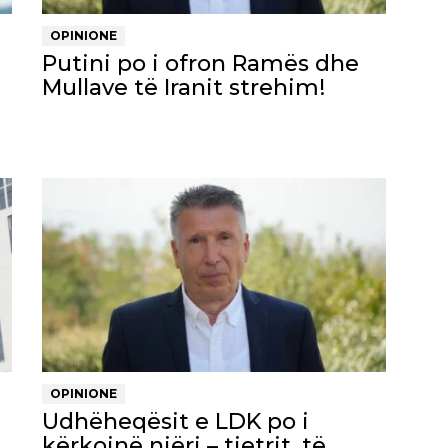
OPINIONE
Putini po i ofron Ramës dhe
Mullave të Iranit strehim!
OPINIONE
Udhëheqësit e LDK po i
kërkojnë njëri – tjetrit, të