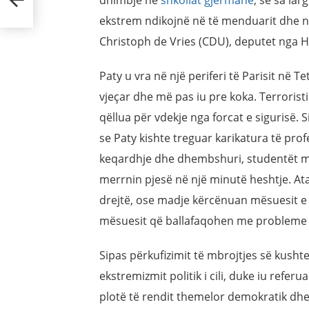
dhimbje në
shkollat gjermane
, se sa lar
ekstrem ndikojnë në të menduarit dhe në
Christoph de Vries (CDU), deputet nga 
Paty u vra në një periferi të Parisit në Te
vjeçar dhe më pas iu pre koka. Terroris
qëllua për vdekje nga forcat e sigurisë. 
se Paty kishte treguar karikatura të pro
keqardhje dhe dhembshuri, studentët my
merrnin pjesë në një minutë heshtje. Ata 
drejtë, ose madje kërcënuan mësuesit e t
mësuesit që ballafaqohen me probleme dhe
Sipas përkufizimit të mbrojtjes së kusht
ekstremizmit politik i cili, duke iu refer
plotë të rendit themelor demokratik dhe 