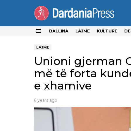
BALLINA
LAJME
KULTURË
DE
Menu
LAJME
Unioni gjerman 
më të forta kundë
e xhamive
6 years ago