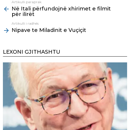
Artikulli paraprak
See
Në Itali përfundojnë xhirimet e filmit
more
për ilirët
Artikulli i radhës
Nipave te Miladinit e Vuçiçit
LEXONI GJITHASHTU