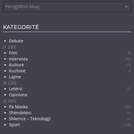
Arkiva
KATEGORITË
Debate
(1 250)
Film
18
Intervista
352
Kulturë
715
Kuzhinë
8
Lajme
(8 226)
Letërsi
57
Opinione
(2 205)
Pa Maska
350
Shëndetësi
54
Shkencë – Teknologji
32
Sport
208