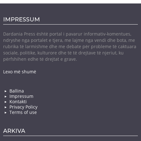
IMPRESSUM
Dardania Press është portal i pavarur informativ-komentues,
ndryshe nga portalet e tjera, me lajme nga vendi dhe bota, me
rubrika të larmishme dhe me debate për probleme të caktuara
sociale, politike, kulturore dhe të të drejtave të njeriut, ku
përfshihen edhe të drejtat e grave.
Lexo më shumë
Ballina
Impressum
Kontakti
Privacy Policy
Terms of use
ARKIVA