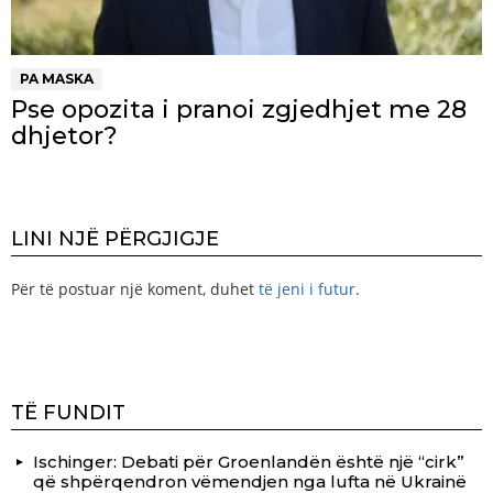
PA MASKA
Pse opozita i pranoi zgjedhjet me 28
dhjetor?
LINI NJË PËRGJIGJE
Për të postuar një koment, duhet
të jeni i futur
.
TË FUNDIT
Ischinger: Debati për Groenlandën është një “cirk”
që shpërqendron vëmendjen nga lufta në Ukrainë