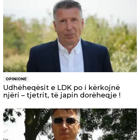
OPINIONE
Udhëheqësit e LDK po i kërkojnë
njëri – tjetrit, të japin dorëheqje !