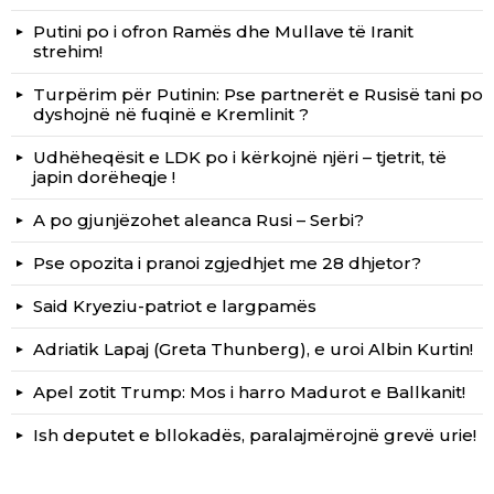
Putini po i ofron Ramës dhe Mullave të Iranit
strehim!
Turpërim për Putinin: Pse partnerët e Rusisë tani po
dyshojnë në fuqinë e Kremlinit ?
Udhëheqësit e LDK po i kërkojnë njëri – tjetrit, të
japin dorëheqje !
A po gjunjëzohet aleanca Rusi – Serbi?
Pse opozita i pranoi zgjedhjet me 28 dhjetor?
Said Kryeziu-patriot e largpamës
Adriatik Lapaj (Greta Thunberg), e uroi Albin Kurtin!
Apel zotit Trump: Mos i harro Madurot e Ballkanit!
Ish deputet e bllokadës, paralajmërojnë grevë urie!