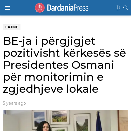
K
SWIT
Menu
SKIN
LAJME
BE-ja i përgjigjet
pozitivisht kërkesës së
Presidentes Osmani
për monitorimin e
zgjedhjeve lokale
5 years ago