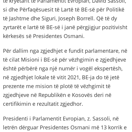
të kryetarit të Parlamentit Evropian, David Sassoli,
si dhe Përfaqësuesit të Lartë të BE-së për Politikë
të Jashtme dhe Siguri, Joseph Borrell. Që të dy
zyrtarët e lartë të BE-së i janë përgjigjur pozitivisht
kërkesës së Presidentes Osmani.
Për dallim nga zgjedhjet e fundit parlamentare, në
të cilat Misioni i BE-së për vëzhgimin e zgjedhjeve
është përbërë nga një numër i vogël ekspertësh,
në zgjedhjet lokale të vitit 2021, BE-ja do të jetë
prezente me mision të plotë të vëzhgimit të
zgjedhjeve në Republikën e Kosovës deri në
certifikimin e rezultatit zgjedhor.
Presidenti i Parlamentit Evropian, z. Sassoli, në
letrën dërguar Presidentes Osmani më 13 korrik e