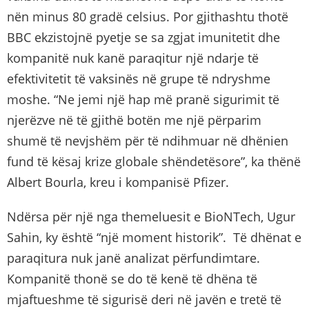
nën minus 80 gradë celsius. Por gjithashtu thotë
BBC ekzistojnë pyetje se sa zgjat imunitetit dhe
kompanitë nuk kanë paraqitur një ndarje të
efektivitetit të vaksinës në grupe të ndryshme
moshe. “Ne jemi një hap më pranë sigurimit të
njerëzve në të gjithë botën me një përparim
shumë të nevjshëm për të ndihmuar në dhënien
fund të kësaj krize globale shëndetësore”, ka thënë
Albert Bourla, kreu i kompanisë Pfizer.
Ndërsa për një nga themeluesit e BioNTech, Ugur
Sahin, ky është “një moment historik”. Të dhënat e
paraqitura nuk janë analizat përfundimtare.
Kompanitë thonë se do të kenë të dhëna të
mjaftueshme të sigurisë deri në javën e tretë të