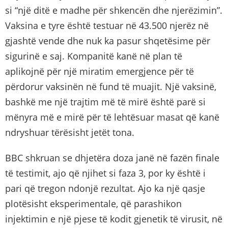
si “një ditë e madhe për shkencën dhe njerëzimin”.
Vaksina e tyre është testuar në 43.500 njerëz në
gjashtë vende dhe nuk ka pasur shqetësime për
sigurinë e saj. Kompanitë kanë në plan të
aplikojnë për një miratim emergjence për të
përdorur vaksinën në fund të muajit. Një vaksinë,
bashkë me një trajtim më të mirë është parë si
mënyra më e mirë për të lehtësuar masat që kanë
ndryshuar tërësisht jetët tona.
BBC shkruan se dhjetëra doza janë në fazën finale
të testimit, ajo që njihet si faza 3, por ky është i
pari që tregon ndonjë rezultat. Ajo ka një qasje
plotësisht eksperimentale, që parashikon
injektimin e një pjese të kodit gjenetik të virusit, në