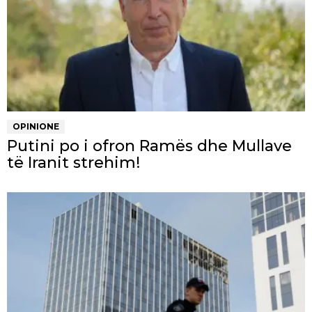
OPINIONE
Putini po i ofron Ramës dhe Mullave
të Iranit strehim!