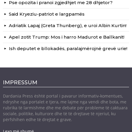
Pse opozita i pranoi zgjedhjet me 28 dhjetor?
Said Kryeziu-patriot e largpamës
Adriatik Lapaj (Greta Thunberg), e uroi Albin Kurtin!
Apel zotit Trump: Mos i harro Madurot e Ballkanit!
Ish deputet e bllokadës, paralajmërojnë grevë urie!
IMPRESSUM
Dardania Press është portal i pavarur informativ-komentues,
ndryshe nga portalet e tjera, me lajme nga vendi dhe bota, me
rubrika të larmishme dhe me debate për probleme të caktuara
sociale, politike, kulturore dhe të të drejtave të njeriut, ku
përfshihen edhe të drejtat e grave.
Lexo më shumë