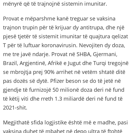
mënyrë që të trajnojnë sistemin imunitar.
Provat e mëparshme kanë treguar se vaksina
trajnon trupin për të krijuar dy antitrupa, dhe një
pjesë tjetër të sistemit imunitar të quajtura qelizat
T për të luftuar koronavirusin. Nevojiten dy doza,
me tre javë ndarje. Provat në SHBA, Gjermani,
Brazil, Argjentinë, Afrikë e Jugut dhe Turqi tregojnë
se mbrojtja prej 90% arrihet në vetëm shtatë ditë
pas dozës së dytë. Pfizer beson se do të jetë në
gjendje të furnizojë 50 milionë doza deri në fund
të këtij viti dhe rreth 1.3 miliardë deri në fund të
2021-shit.
Megjithatë sfida logjistike është më e madhe, pasi
vaksina duhet të mbahet në depo ultra të ftohtë