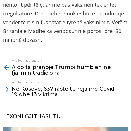
nëntorit për të çuar më pas vaksinën tek entet
rregullatore. Deri atëherë nuk është e mundur që
vendet të nisin fushatat e tyre të vaksinimit. Vetëm
Britania e Madhe ka vendosur një porosi prej 30
milionë dozash.
Artikulli paraprak
See
A do ta pranojë Trumpi humbjen në
more
fjalimin tradicional
Artikulli i radhës
Në Kosovë, 637 raste të reja me Covid-
19 dhe 13 viktima
LEXONI GJITHASHTU