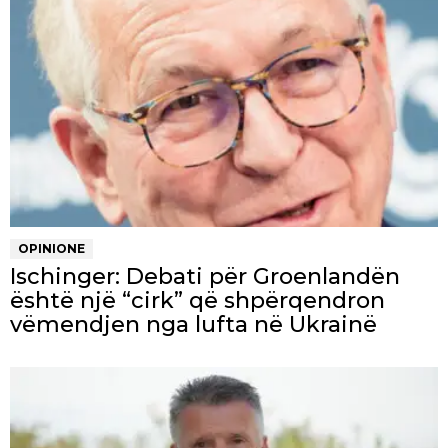
OPINIONE
Ischinger: Debati për Groenlandën
është një “cirk” që shpërqendron
vëmendjen nga lufta në Ukrainë