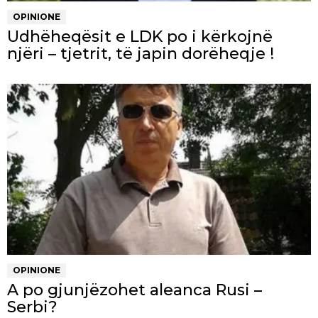
OPINIONE
Udhëheqësit e LDK po i kërkojnë
njëri – tjetrit, të japin dorëheqje !
OPINIONE
A po gjunjëzohet aleanca Rusi –
Serbi?