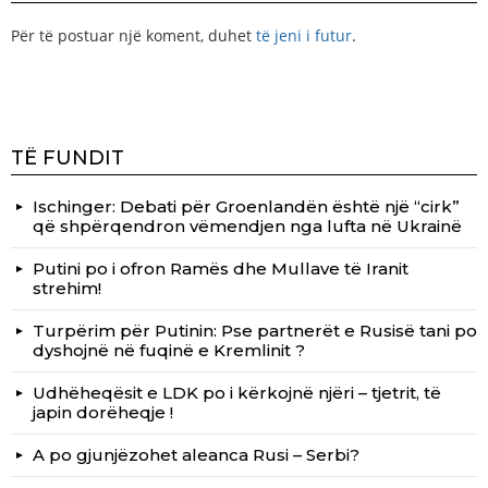
Për të postuar një koment, duhet
të jeni i futur
.
TË FUNDIT
Ischinger: Debati për Groenlandën është një “cirk”
që shpërqendron vëmendjen nga lufta në Ukrainë
Putini po i ofron Ramës dhe Mullave të Iranit
strehim!
Turpërim për Putinin: Pse partnerët e Rusisë tani po
dyshojnë në fuqinë e Kremlinit ?
Udhëheqësit e LDK po i kërkojnë njëri – tjetrit, të
japin dorëheqje !
A po gjunjëzohet aleanca Rusi – Serbi?